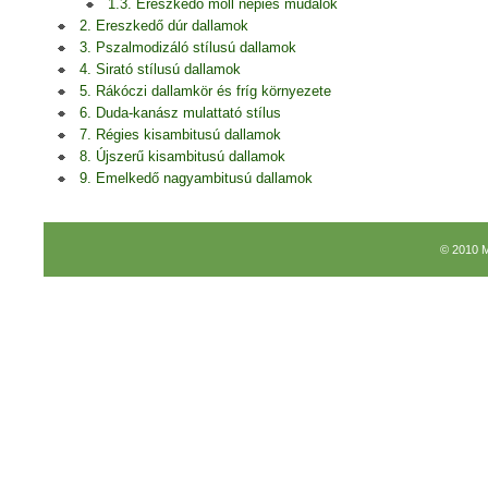
1.3. Ereszkedő moll népies műdalok
2. Ereszkedő dúr dallamok
3. Pszalmodizáló stílusú dallamok
4. Sirató stílusú dallamok
5. Rákóczi dallamkör és fríg környezete
6. Duda-kanász mulattató stílus
7. Régies kisambitusú dallamok
8. Újszerű kisambitusú dallamok
9. Emelkedő nagyambitusú dallamok
© 2010 M