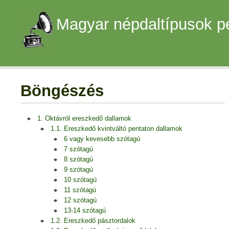
Magyar népdaltípusok p
Böngészés
1. Oktávról ereszkedő dallamok
1.1. Ereszkedő kvintváltó pentaton dallamok
6 vagy kevesebb szótagú
7 szótagú
8 szótagú
9 szótagú
10 szótagú
11 szótagú
12 szótagú
13-14 szótagú
1.2. Ereszkedő pásztordalok