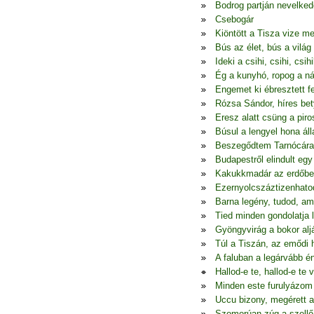
Bodrog partján nevelkede
Csebogár
Kiöntött a Tisza vize m
Bús az élet, bús a vilá
Ideki a csihi, csihi, csih
Ég a kunyhó, ropog a nád
Engemet ki ébresztett f
Rózsa Sándor, híres bet
Eresz alatt csüng a piro
Búsul a lengyel hona áll
Beszegődtem Tarnócára 
Budapestről elindult egy
Kakukkmadár az erdőbe
Ezernyolcszáztizenhato
Barna legény, tudod, ami
Tied minden gondolatja
Gyöngyvirág a bokor aljá
Túl a Tiszán, az emődi 
A faluban a legárvább é
Hallod-e te, hallod-e te 
Minden este furulyázom
Uccu bizony, megérett 
Szomorúan zúg a szellő