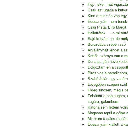
Hej, nekem hát vigaszt
Csak azt ugatja a kutya
Kinn a pusztán van egy 
Édesanyám, nem fonok 
Csali Pista, Bíró Margit
Hallottátok, …-n mi tört
Sajó kutyám, jaj de mél
Borozdába szépen szól 
Árvalányhajt lenget a s
Kettős szárnya van a m
Duna partján nevelkedett
Dolgoztam én a csoport
Piros volt a paradicsom
Szabó Jolán egy vasárn
Levegőben szépen szól 
Hideg sincsen, mégis be
Felsütött a nap sugára, 
sugára, galambom
Katona sem lettem voln
Magasan repül a gólya 
Mikor én a dalos madárt
Édesanyám kiállott a k