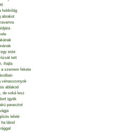
tt
a holdvilág
g abrakot
szavamra
hídjára
vele
bakának
onának
 egy este
ózsát tett
, ihajla
 a szemem fekete
távolban
a vénasszonyok
gos ablakod
t, de soká lesz
bort igyék
akú parasztot
ivágja
őzös lefelé
 ha látod
irággal