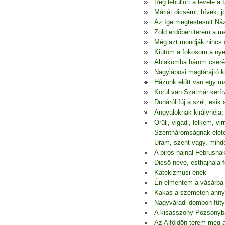
Rég lehullott a levele a 
Máriát dicsérni, hívek, j
Az Ige megtestesült Ná
Zöld erdőben terem a m
Még azt mondják nincs
Kiütöm a fokosom a nye
Ablakomba három cseré
Nagyláposi magtárajtó k
Házunk előtt van egy m
Körül van Szatmár kerít
Dunáról fúj a szél, esik
Angyaloknak királynéja,
Örülj, vigadj, lelkem, vi
Szentháromságnak élete
Uram, szent vagy, minde
A piros hajnal Fébrusna
Dicső neve, esthajnala f
Katekizmusi ének
Én elmentem a vásárba 
Kakas a szemeten anny
Nagyváradi dombon fütyü
A kisasszony Pozsonyba'
Az Alföldön terem meg 