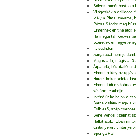
Sólyommadár hasítja a 
Világoskék a csillagos 
Mély a Rima, zavaros, 
Rózsa Sándor még húsz
Elmennék én tinálatok e
Ha meguntál, kedves ba
Szeretlek én, egyetlene
… sudridom
Sárgarépát nem jó dombr
Magas a fa, mégis a föld
Árpatarló, búzatarló jaj 
Elment a lány az apjáva
Három bokor saláta, ki
Elment Lidi a vásárra, c
vásárra, csuhajja
Intéző úr ha bejön a sz
Barna kislány megy a kú
Esik eső, szép csendes
Bene Vendel tizenhat sz
Hallottátok, …ban mi tör
Cintányéron, cintányér
Sponga Pali