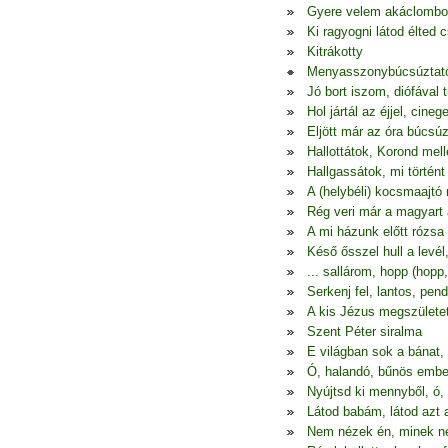
Gyere velem akáclombo
Ki ragyogni látod élted c
Kitrákotty
Menyasszonybúcsúztat
Jó bort iszom, diófával 
Hol jártál az éjjel, cine
Eljött már az óra búcsú
Hallottátok, Korond melle
Hallgassátok, mi történ
A (helybéli) kocsmaajtó 
Rég veri már a magyart
A mi házunk előtt rózsa
Késő ősszel hull a levél,
... sallárom, hopp (hopp
Serkenj fel, lantos, pend
A kis Jézus megszületet
Szent Péter siralma
E világban sok a bánat
Ó, halandó, bűnös embe
Nyújtsd ki mennyből, ó,
Látod babám, látod azt 
Nem nézek én, minek n