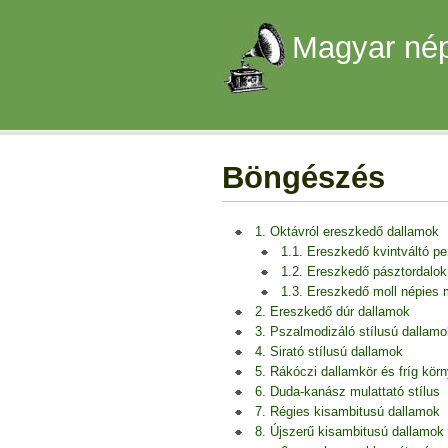
Magyar nép
Böngészés
1. Oktávról ereszkedő dallamok
1.1. Ereszkedő kvintváltó p
1.2. Ereszkedő pásztordalok
1.3. Ereszkedő moll népies
2. Ereszkedő dúr dallamok
3. Pszalmodizáló stílusú dallamo
4. Sirató stílusú dallamok
5. Rákóczi dallamkör és fríg kör
6. Duda-kanász mulattató stílus
7. Régies kisambitusú dallamok
8. Újszerű kisambitusú dallamok