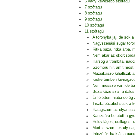
6 vagy kevesebb szótagú
7 szótagú
8 szótagú
9 szótagú
10 szótagú
11 szótagú
A toronyba jaj, de sok a
Nagyszénási sugár tor
Ritka búza, ritka árpa, r
Nem akar az ökörcsorda 
Harsog a trombita, riado
Szomorú hír, amit most 
Muzsikaszó kihallszik a
Kiskertemben kivirágzott
Nem messze van ide ba
Búza közé száll a dalos
Énfölöttem hiába dörög 
Tiszta búzából sütik a k
Haragszom az olyan szó
Kanizsára befutott a gy
Holdvilágos, csillagos a
Mért is szeretlek oly na
Intéző úr, ha kiáll a gan