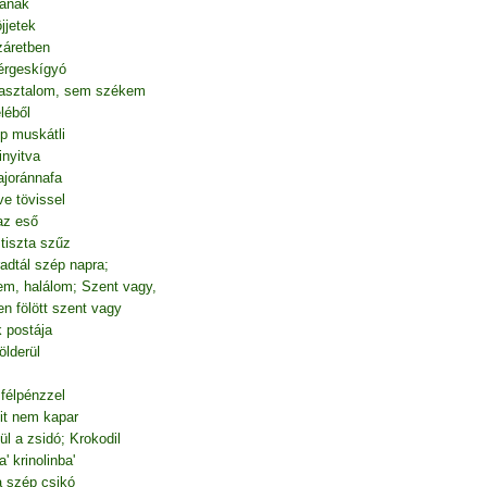
fának
öjjetek
záretben
érgeskígyó
 asztalom, sem székem
léből
p muskátli
inyitva
ajoránnafa
ve tövissel
 az eső
 tiszta szűz
rradtál szép napra;
m, halálom; Szent vagy,
n fölött szent vagy
k postája
ölderül
félpénzzel
it nem kapar
l a zsidó; Krokodil
 krinolinba'
a szép csikó