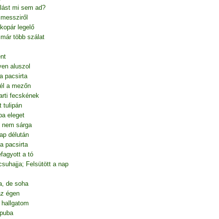
alást mi sem ad?
 messziről
kopár legelő
már több szálat
ént
yen aluszol
a pacsirta
zél a mezőn
arti fecskének
 tulipán
ba eleget
, nem sárga
ap délután
a pacsirta
fagyott a tó
csuhajja; Felsütött a nap
a, de soha
az égen
 hallgatom
apuba