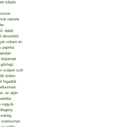
tt tulipán
esszire
g már nekünk
ibe
, ajajaj
el álmomból
yár voltam én
s paprika
apotján
bojtárnak
 gőzhajó
n szépen szól
dik évben
t fogadtál
 lelkemnek
n, az alján
határba
n vagyok
vőlegény
 sokáig
a cseresznye
 az erdőn