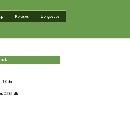
ap
Keresés
Böngészés
amok
 218 db
n: 3898 db