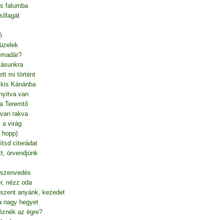
s falumba
sillagát
ó
tüzelek
gemadár?
zásunkra
tt mi történt
t kis Kánánba
nyitva van
 a Teremtő
 van rakva
 a virág
, hopp)
ítsd citerádat
t, örvendjünk
, szenvedés
r, nézz oda
 szent anyánk, kezedet
a nagy hegyet
éznék az égre?