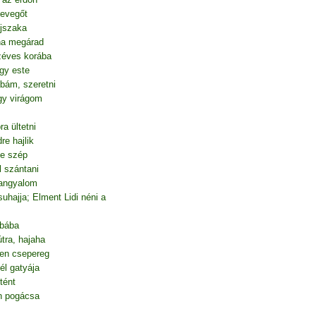
levegőt
éjszaka
ha megárad
éves korába
gy este
bám, szeretni
gy virágom
a ültetni
re hajlik
de szép
l szántani
sangyalom
suhajja; Elment Lidi néni a
obába
tra, hajaha
en csepereg
él gatyája
tént
on pogácsa