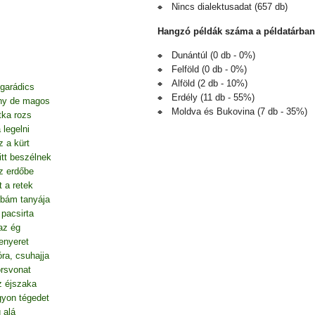
Nincs dialektusadat (657 db)
Hangzó példák száma a példatárban
Dunántúl (0 db - 0%)
Felföld (0 db - 0%)
Alföld (2 db - 10%)
 garádics
Erdély (11 db - 55%)
ony de magos
Moldva és Bukovina (7 db - 35%)
itka rozs
legelni
z a kürt
itt beszélnek
z erdőbe
 a retek
bám tanyája
 pacsirta
az ég
enyeret
ra, csuhajja
orsvonat
z éjszaka
gyon tégedet
g alá