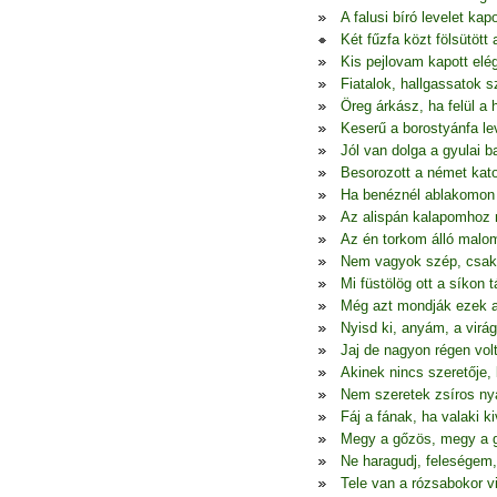
A falusi bíró levelet kapo
Két fűzfa közt fölsütött 
Kis pejlovam kapott elé
Fiatalok, hallgassatok 
Öreg árkász, ha felül a 
Keserű a borostyánfa le
Jól van dolga a gyulai 
Besorozott a német kat
Ha benéznél ablakomon
Az alispán kalapomhoz r
Az én torkom álló malom
Nem vagyok szép, csak
Mi füstölög ott a síkon 
Még azt mondják ezek 
Nyisd ki, anyám, a virá
Jaj de nagyon régen vol
Akinek nincs szeretője, 
Nem szeretek zsíros ny
Fáj a fának, ha valaki k
Megy a gőzös, megy a g
Ne haragudj, feleségem,
Tele van a rózsabokor v