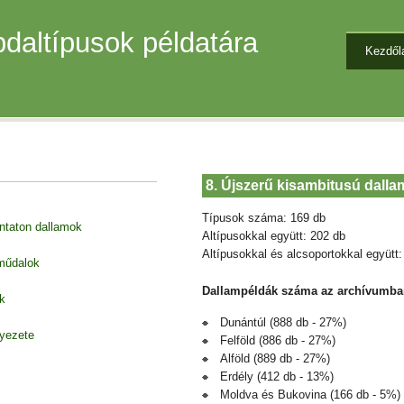
daltípusok példatára
Kezdől
8. Újszerű kisambitusú dall
Típusok száma: 169 db
entaton dallamok
Altípusokkal együtt: 202 db
Altípusokkal és alcsoportokkal együtt:
 műdalok
Dallampéldák száma az archívumba
k
Dunántúl (888 db - 27%)
nyezete
Felföld (886 db - 27%)
Alföld (889 db - 27%)
Erdély (412 db - 13%)
Moldva és Bukovina (166 db - 5%)