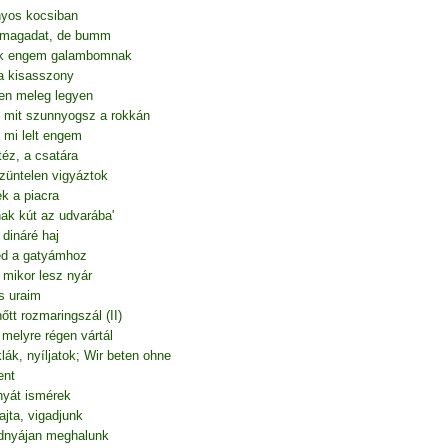
anyos kocsiban
l magadat, de bumm
ak engem galambomnak
 a kisasszony
ben meleg legyen
, mit szunnyogsz a rokkán
 mi lelt engem
téz, a csatára
szüntelen vigyáztok
k a piacra
ak kút az udvarába'
 dináré haj
ed a gatyámhoz
 mikor lesz nyár
s uraim
tt rozmaringszál (II)
melyre régen vártál
klák, nyíljatok; Wir beten ohne
ent
nyát ismérek
ajta, vigadjunk
ndnyájan meghalunk