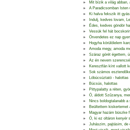
Mit bízik a világ abban,
A Paradicsomban Isten 
Ki halva fekszik itt gy
Indulj, kedves lovam, L
Édes, kedves göndör haj
Vessük fel hát bocskorin
Örvendetes ez nap gyen
Hogyha körülölelem kar
Amoda megy, amoda me
Száraz górét égettem, 
Az én nevem szerencsét
Keresztfán kínt vallott 
Sok számos esztendőket
Lóbúcsúztató - halottas
Búcsús, halottas
Pittypalatty a réten, g
Ó, áldott Szűzanya, me
Nincs boldogtalanabb a
Beültettem kiskertemet 
Magyar hazám büszke fia
Ó, ki ez oltáron kenyér s
Juhászim, pajtásim, de 
Most viszik, most viszik