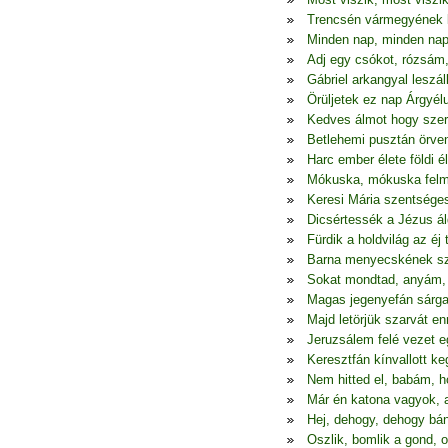
Trencsén vármegyének 
Minden nap, minden nap j
Adj egy csókot, rózsám,
Gábriel arkangyal leszáll
Örüljetek ez nap Árgyé
Kedves álmot hogy szer
Betlehemi pusztán örven
Harc ember élete földi é
Mókuska, mókuska felmá
Keresi Mária szentséges
Dicsértessék a Jézus ál
Fürdik a holdvilág az éj
Barna menyecskének s
Sokat mondtad, anyám,
Magas jegenyefán sárga
Majd letörjük szarvát e
Jeruzsálem felé vezet e
Keresztfán kínvallott ke
Nem hitted el, babám, 
Már én katona vagyok, 
Hej, dehogy, dehogy bán
Oszlik, bomlik a gond, o