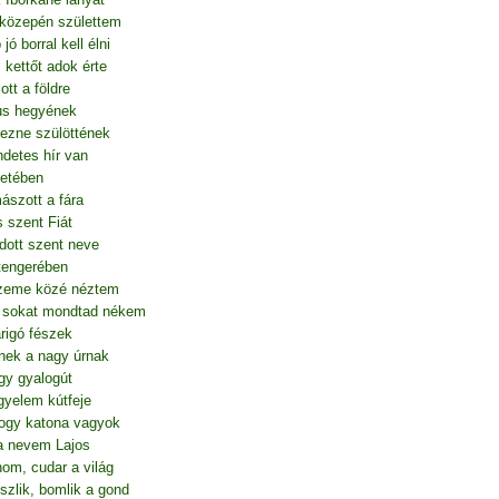
közepén születtem
ó borral kell élni
 kettőt adok érte
ott a földre
lus hegyének
ezne szülöttének
detes hír van
letében
szott a fára
 szent Fiát
dott szent neve
 tengerében
zeme közé néztem
 sokat mondtad nékem
rigó fészek
nnek a nagy úrnak
gy gyalogút
gyelem kútfeje
hogy katona vagyok
a nevem Lajos
om, cudar a világ
szlik, bomlik a gond