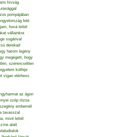
 ami hívság
urasággal
ászos pompájában
engyelország felé
am, hová lettél
kat vállainkra
ge sugárival
csú derekad
gy három legény
úgy megégett, hogy
len, szerencsétlen
kegyelem kútfeje
 vígan elérhess
yöngyharmat az ágon
nnyei szép rózsa
 szegény embernél
a tavasszal
, mivé lettél
zíne alatt
elaludtatok
 Iborkáné lányát