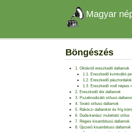
Magyar nép
Böngészés
1. Oktávról ereszkedő dallamok
1.1. Ereszkedő kvintváltó p
1.2. Ereszkedő pásztordalok
1.3. Ereszkedő moll népies
2. Ereszkedő dúr dallamok
3. Pszalmodizáló stílusú dallamo
4. Sirató stílusú dallamok
5. Rákóczi dallamkör és fríg kör
6. Duda-kanász mulattató stílus
7. Régies kisambitusú dallamok
8. Újszerű kisambitusú dallamok