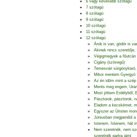
6 vagy kevesebb szótagú
7 szótagú
8 szótagú
9 szótagú
10 szótagú
11 szótagú
12 szótagú
Árok is van, gödör is van
Akinek nincs szeretője
Végigmegyek a főutcán 
Cigány (szövegű)
Temesvári sürgönykaró,
Mikor mentem Gyergyó f
Az én időm mint a szép 
Ments meg engem, Uram,
Most jöttem Erdélyből, 
Pásztorok, pásztorok, n
Eladom a kecskémet,
Egyszer az Úristen mon
Júniusban megpendül a
Istenem, Istenem, hát m
Nem szeretnék, nem szer
szeretnék partra járni