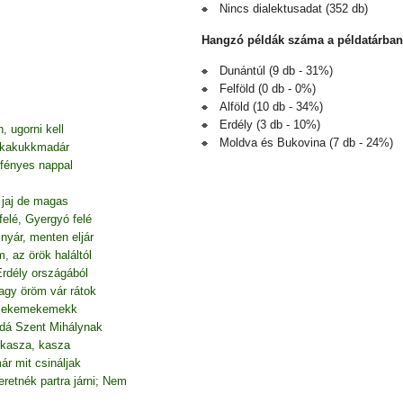
Nincs dialektusadat (352 db)
Hangzó példák száma a példatárban
Dunántúl (9 db - 31%)
Felföld (0 db - 0%)
Alföld (10 db - 34%)
Erdély (3 db - 10%)
, ugorni kell
Moldva és Bukovina (7 db - 24%)
, kakukkmadár
fényes nappal
 jaj de magas
elé, Gyergyó felé
nyár, menten eljár
 az örök haláltól
Erdély országából
agy öröm vár rátok
 mekemekemekk
dá Szent Mihálynak
 kasza, kasza
ár mit csináljak
etnék partra járni; Nem