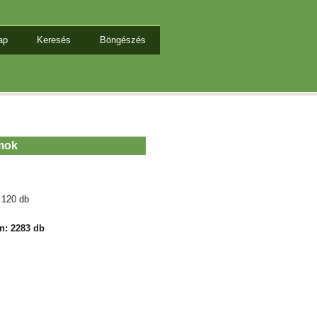
ap
Keresés
Böngészés
amok
 120 db
n: 2283 db