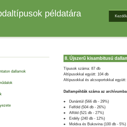
daltípusok példatára
Kezdől
8. Újszerű kisambitusú dall
Típusok száma: 87 db
entaton dallamok
Altípusokkal együtt: 104 db
Altípusokkal és alcsoportokkal együtt:
 műdalok
Dallampéldák száma az archívumba
k
Dunántúl (566 db - 29%)
nyezete
Felföld (504 db - 26%)
Alföld (521 db - 27%)
Erdély (240 db - 12%)
Moldva és Bukovina (100 db - 5%)