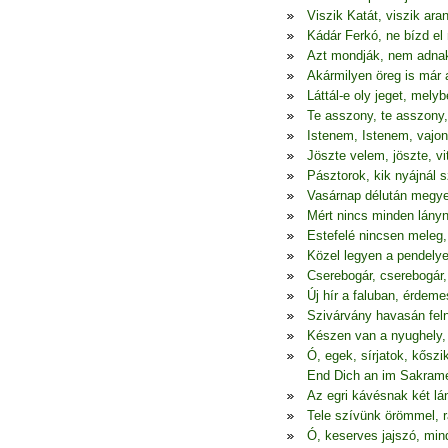
Viszik Katát, viszik ar
Kádár Ferkó, ne bízd e
Azt mondják, nem adn
Akármilyen öreg is már
Láttál-e oly jeget, mely
Te asszony, te asszony
Istenem, Istenem, vajon
Jöszte velem, jöszte, vi
Pásztorok, kik nyájnál 
Vasárnap délután megye
Mért nincs minden lányn
Estefelé nincsen meleg,
Közel legyen a pendely
Cserebogár, cserebogár,
Új hír a faluban, érdeme
Szivárvány havasán felnő
Készen van a nyughely, 
Ó, egek, sírjatok, kőszi
End Dich an im Sakram
Az egri kávésnak két lá
Tele szívünk örömmel, r
Ó, keserves jajszó, mi