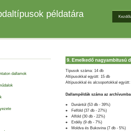
daltípusok példatára
Kezdől
9. Emelkedő nagyambitusú d
Típusok száma: 14 db
entaton dallamok
Altípusokkal együtt: 15 db
Altípusokkal és alcsoportokkal együtt:
 műdalok
Dallampéldák száma az archívumba
k
Dunántúl (53 db - 39%)
nyezete
Felföld (37 db - 27%)
Alföld (30 db - 22%)
Erdély (9 db - 7%)
Moldva és Bukovina (7 db - 5%)