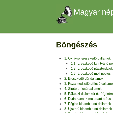
Magyar nép
Böngészés
1. Oktávról ereszkedő dallamok
1.1. Ereszkedő kvintváltó p
1.2. Ereszkedő pásztordalok
1.3. Ereszkedő moll népies
2. Ereszkedő dúr dallamok
3. Pszalmodizáló stílusú dallamo
4. Sirató stílusú dallamok
5. Rákóczi dallamkör és fríg kör
6. Duda-kanász mulattató stílus
7. Régies kisambitusú dallamok
8. Újszerű kisambitusú dallamok