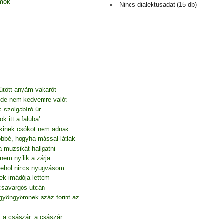
amok
Nincs dialektusadat (15 db)
ütött anyám vakarót
t, de nem kedvemre valót
 szolgabíró úr
 itt a faluba'
, kinek csókot nem adnak
öbbé, hogyha mással látlak
 muzsikát hallgatni
nem nyílik a zárja
 sehol nincs nyugvásom
k imádója lettem
csavargós utcán
yöngyömnek száz forint az
t a császár, a császár