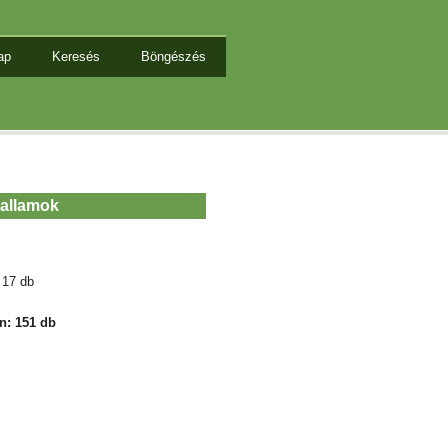
ap
Keresés
Böngészés
allamok
 17 db
n: 151 db