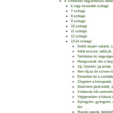
9. Emelkedő nagyambitusú dall
6 vagy kevesebb szótagú
7 szótagú
8 szótagú
9 szótagú
10 szótagú
11 szótagú
12 szótagú
13-14 szótagú
Sütött anyám vakarót, s
Adtál asszont, adtál jó
Tekintetes és nagyságos
Haragszanak rám a lányok
Jaj, Istenem, jaj annak
Nem fáj az én szívem t
Elmentem én a csárdába
Zörgetem a kiskapudat, 
Akármerre járok-kelek,
A babonás két szemedne
Végigmentem a kassai 
Gyöngyöm, gyöngyöm, g
ára
Huszár vagyok, beíratot