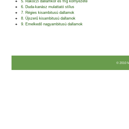
5. Rákóczi dallamkör és fríg környezete
6. Duda-kanász mulattató stílus
7. Régies kisambitusú dallamok
8. Újszerű kisambitusú dallamok
9. Emelkedő nagyambitusú dallamok
© 2010 M