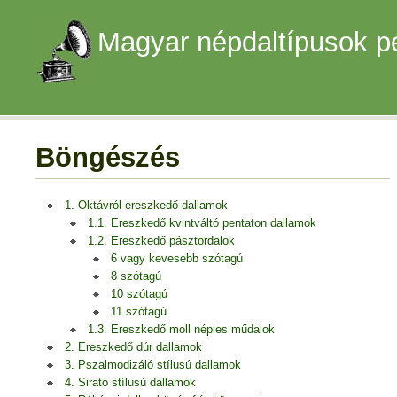
Magyar népdaltípusok p
Böngészés
1. Oktávról ereszkedő dallamok
1.1. Ereszkedő kvintváltó pentaton dallamok
1.2. Ereszkedő pásztordalok
6 vagy kevesebb szótagú
8 szótagú
10 szótagú
11 szótagú
1.3. Ereszkedő moll népies műdalok
2. Ereszkedő dúr dallamok
3. Pszalmodizáló stílusú dallamok
4. Sirató stílusú dallamok