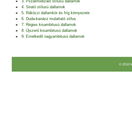
3. Pszalmodizáló stílusú dallamok
4. Sirató stílusú dallamok
5. Rákóczi dallamkör és fríg környezete
6. Duda-kanász mulattató stílus
7. Régies kisambitusú dallamok
8. Újszerű kisambitusú dallamok
9. Emelkedő nagyambitusú dallamok
© 2010 M