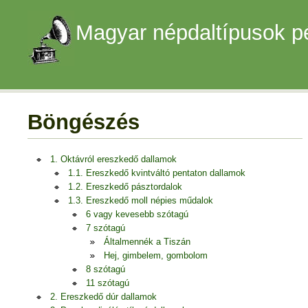
Magyar népdaltípusok p
Böngészés
1. Oktávról ereszkedő dallamok
1.1. Ereszkedő kvintváltó pentaton dallamok
1.2. Ereszkedő pásztordalok
1.3. Ereszkedő moll népies műdalok
6 vagy kevesebb szótagú
7 szótagú
Általmennék a Tiszán
Hej, gimbelem, gombolom
8 szótagú
11 szótagú
2. Ereszkedő dúr dallamok