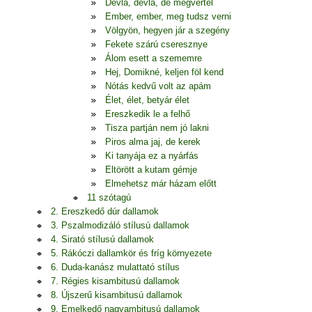
Devla, devla, de megvertél
Ember, ember, meg tudsz verni
Völgyön, hegyen jár a szegény
Fekete szárú cseresznye
Álom esett a szememre
Hej, Domikné, keljen föl kend
Nótás kedvű volt az apám
Élet, élet, betyár élet
Ereszkedik le a felhő
Tisza partján nem jó lakni
Piros alma jaj, de kerek
Ki tanyája ez a nyárfás
Eltörött a kutam gémje
Elmehetsz már házam előtt
11 szótagú
2. Ereszkedő dúr dallamok
3. Pszalmodizáló stílusú dallamok
4. Sirató stílusú dallamok
5. Rákóczi dallamkör és fríg környezete
6. Duda-kanász mulattató stílus
7. Régies kisambitusú dallamok
8. Újszerű kisambitusú dallamok
9. Emelkedő nagyambitusú dallamok