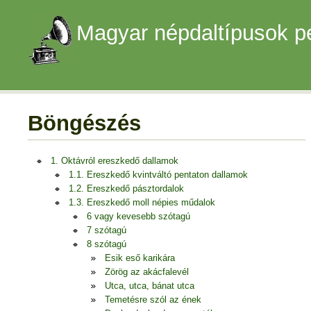
Magyar népdaltípusok p
Böngészés
1. Oktávról ereszkedő dallamok
1.1. Ereszkedő kvintváltó pentaton dallamok
1.2. Ereszkedő pásztordalok
1.3. Ereszkedő moll népies műdalok
6 vagy kevesebb szótagú
7 szótagú
8 szótagú
Esik eső karikára
Zörög az akácfalevél
Utca, utca, bánat utca
Temetésre szól az ének