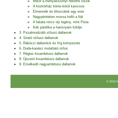
Mikor a menyasszonyt fektetni viszik
A közkórház körös-körül kavicsos
Elmennék én tihozzátok egy este
Nagypénteken mossa holló a fiát
A faluba nincs oly legény, mint Pista
Kék pántlika a harisnyám kötője
3. Pszalmodizáló stílusú dallamok
4. Sirató stílusú dallamok
5. Rákóczi dallamkör és fríg környezete
6. Duda-kanász mulattató stílus
7. Régies kisambitusú dallamok
8. Újszerű kisambitusú dallamok
9. Emelkedő nagyambitusú dallamok
© 2010 M