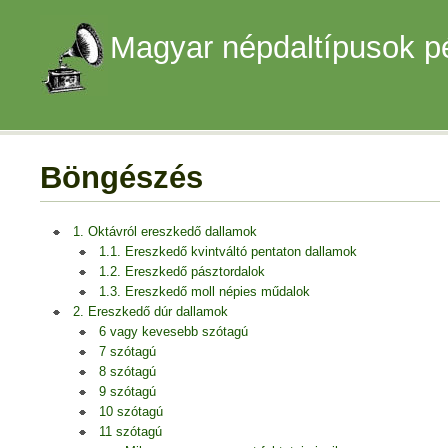
Magyar népdaltípusok p
Böngészés
1. Oktávról ereszkedő dallamok
1.1. Ereszkedő kvintváltó pentaton dallamok
1.2. Ereszkedő pásztordalok
1.3. Ereszkedő moll népies műdalok
2. Ereszkedő dúr dallamok
6 vagy kevesebb szótagú
7 szótagú
8 szótagú
9 szótagú
10 szótagú
11 szótagú