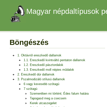
Magyar népdaltípusok p
Böngészés
1. Oktávról ereszkedő dallamok
1.1. Ereszkedő kvintváltó pentaton dallamok
1.2. Ereszkedő pásztordalok
1.3. Ereszkedő moll népies műdalok
2. Ereszkedő dúr dallamok
3. Pszalmodizáló stílusú dallamok
6 vagy kevesebb szótagú
7 szótagú
Szemerében mi történt; Édes falum határa
Tapogasd meg a csecsem
Kerek utcaszegelet