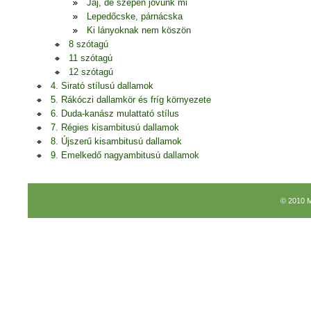
Jaj, de szépen jövünk mi
Lepedőcske, párnácska
Ki lányoknak nem köszön
8 szótagú
11 szótagú
12 szótagú
4. Sirató stílusú dallamok
5. Rákóczi dallamkör és fríg környezete
6. Duda-kanász mulattató stílus
7. Régies kisambitusú dallamok
8. Újszerű kisambitusú dallamok
9. Emelkedő nagyambitusú dallamok
© 2010 M