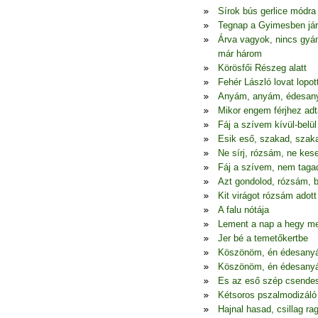
Sírok bús gerlice módra
Tegnap a Gyimesben já
Árva vagyok, nincs gyá
már három
Körösfői Részeg alatt
Fehér László lovat lopot
Anyám, anyám, édesa
Mikor engem férjhez ad
Fáj a szívem kívül-belül
Esik eső, szakad, szak
Ne sírj, rózsám, ne kese
Fáj a szívem, nem tag
Azt gondolod, rózsám,
Kit virágot rózsám adott
A falu nótája
Lement a nap a hegy mel
Jer bé a temetőkertbe
Köszönöm, én édesanyá
Köszönöm, én édesanyá
Es az eső szép csende
Kétsoros pszalmodizáló
Hajnal hasad, csillag ra