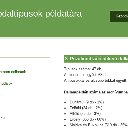
daltípusok példatára
Kezdől
3. Pszalmodizáló stílusú dal
Típusok száma: 47 db
entaton dallamok
Altípusokkal együtt: 68 db
Altípusokkal és alcsoportokkal együtt:
 műdalok
Dallampéldák száma az archívumba
k
Dunántúl (9 db - 1%)
Felföld (24 db - 2%)
Alföld (39 db - 3%)
lkül
Erdély (865 db - 60%)
Moldva és Bukovina (510 db - 35%