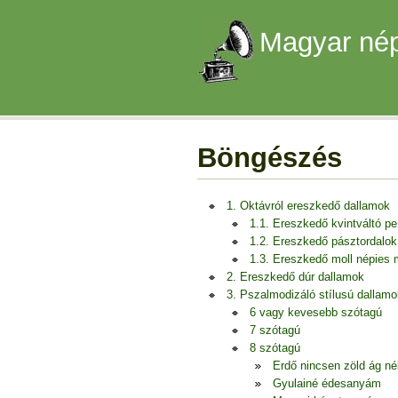
Magyar nép
Böngészés
1. Oktávról ereszkedő dallamok
1.1. Ereszkedő kvintváltó p
1.2. Ereszkedő pásztordalok
1.3. Ereszkedő moll népies
2. Ereszkedő dúr dallamok
3. Pszalmodizáló stílusú dallamo
6 vagy kevesebb szótagú
7 szótagú
8 szótagú
Erdő nincsen zöld ág né
Gyulainé édesanyám