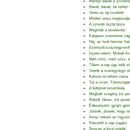
Mennyi bánat a szívem
Bánat, bánat, be nehéz
Veres az ég tovafelé
Minden anya megtanulja;
A szováti tiszta búza
Megírták a levelembe
Kalapom szememre vá
Hej, az ózdi hármas hat
Ezernyolcszáznegyvenh
Gyere velem, Molnár A
Mért sírsz, mért sírsz, 
Tőlem a nap úgy telik el
Söprik a szentgyörgyi u
Katona se lettem volna
Túl a vízen, Tótországo
A búbánat keserűség
Meghalt szegény kis pi
Bilibók János, mit gondo
Édesanyám, gyújts gyer
Jönnek, jönnek, hogy v
Annyi nékem az irigyem
Felsütött a nap sugára
Árva az a kicsi madár