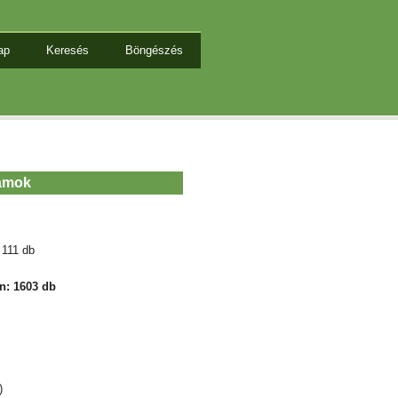
ap
Keresés
Böngészés
lamok
 111 db
n: 1603 db
)