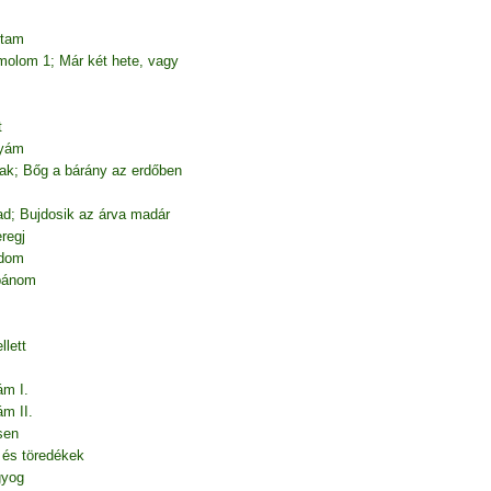
rtam
molom 1; Már két hete, vagy
t
nyám
tak; Bőg a bárány az erdőben
ad; Bujdosik az árva madár
regj
adom
 bánom
lett
m I.
m II.
sen
 és töredékek
gyog