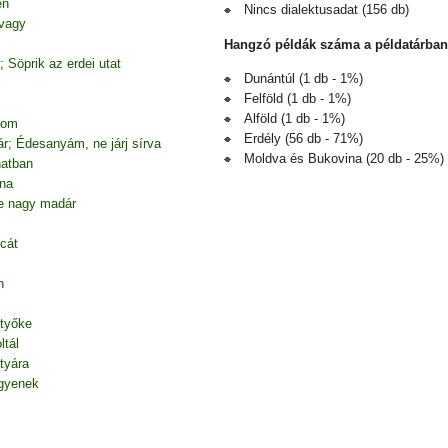
en
Nincs dialektusadat (156 db)
 vagy
Hangzó példák száma a példatárban
 Söprik az erdei utat
Dunántúl (1 db - 1%)
Felföld (1 db - 1%)
Alföld (1 db - 1%)
gom
Erdély (56 db - 71%)
ár; Édesanyám, ne járj sírva
Moldva és Bukovina (20 db - 25%)
atban
nna
te nagy madár
tcát
n
ntyőke
ltál
tyára
igyenek