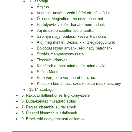
12 szótagú
Árgirus
Vedd bé, anyám, vedd bé fekete zászlódat
Ó, édes Megváltóm, ne nézd bűneimet
Ha folyóvíz volnék, bánatot nem tudnék
Jaj de szerencsétlen időre jutottam
Szörnyű nagy romlásra készül Pannónia
Áldj meg minket, Jézus, kik itt egybegyűltünk
Boldogasszony anyánk, régi nagy pátrónánk
Strófás menyasszonysirató
Tizenkét kőmíves
Kiszáradt a tóból mind a sár, mind a víz
Szűcs Maris
Este van, este van, hatot üt az óra
Kincsem komámasz-szoszoroszo-rossz asszony
13-14 szótagú
5. Rákóczi dallamkör és fríg környezete
6. Duda-kanász mulattató stílus
7. Régies kisambitusú dallamok
8. Újszerű kisambitusú dallamok
9. Emelkedő nagyambitusú dallamok