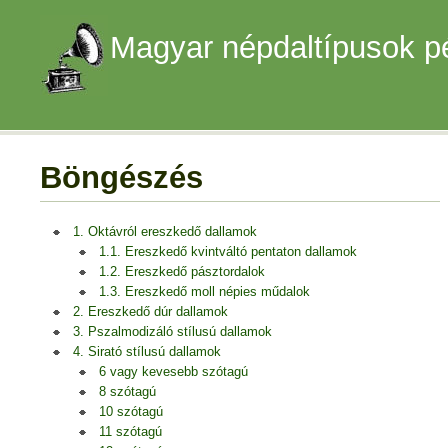
Magyar népdaltípusok p
Böngészés
1. Oktávról ereszkedő dallamok
1.1. Ereszkedő kvintváltó pentaton dallamok
1.2. Ereszkedő pásztordalok
1.3. Ereszkedő moll népies műdalok
2. Ereszkedő dúr dallamok
3. Pszalmodizáló stílusú dallamok
4. Sirató stílusú dallamok
6 vagy kevesebb szótagú
8 szótagú
10 szótagú
11 szótagú