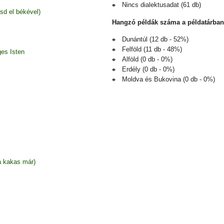
Nincs dialektusadat (61 db)
sd el békével)
Hangzó példák száma a példatárban
Dunántúl (12 db - 52%)
Felföld (11 db - 48%)
es Isten
Alföld (0 db - 0%)
Erdély (0 db - 0%)
Moldva és Bukovina (0 db - 0%)
a kakas már)