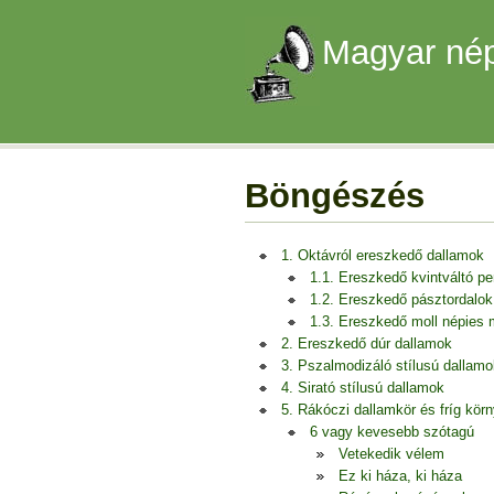
Magyar nép
Böngészés
1. Oktávról ereszkedő dallamok
1.1. Ereszkedő kvintváltó p
1.2. Ereszkedő pásztordalok
1.3. Ereszkedő moll népies
2. Ereszkedő dúr dallamok
3. Pszalmodizáló stílusú dallamo
4. Sirató stílusú dallamok
5. Rákóczi dallamkör és fríg kör
6 vagy kevesebb szótagú
Vetekedik vélem
Ez ki háza, ki háza