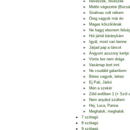
Révészek, révészek
Midőn végezetre (Bocsá
Siralmas volt nékem
Öreg vagyok már én
Magas kősziklának
Ne hagyj elesnem felség
Hol jártál báránykám
Igyál, most van benne
Járjad pap a táncot
Ángyom asszony kertje
Vörös bor nem drága
Vasárnap bort inni
Ne csudáld galambom
Béres vagyok, béres
Ej Pali, Járkó
Mén a szekér
Zöld erdőben 1 (+ Szól 
Nem anyátul szültem
Hej, Luca, Panna
Meghalok, meghalok
7 szótagú
8 szótagú
9 szótagú