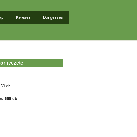
ap
Keresés
Böngészés
 környezete
 50 db
n: 666 db