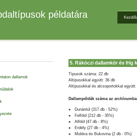
daltípusok példatára
Kezdől
5. Rákóczi dallamkör és fríg
Típusok száma: 22 db
entaton dallamok
Altípusokkal együtt: 36 db
Altípusokkal és alcsoportokkal együtt:
 műdalok
Dallampéldák száma az archívumba
k
Dunántúl (317 db - 52%)
nyezete
Felföld (212 db - 35%)
Alföld (47 db - 8%)
Erdély (27 db - 4%)
Moldva és Bukovina (2 db - 0%)