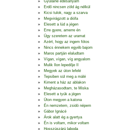
Gyulainé édesanyám
Erdő nincsen zöld ág nélkül
Kicsi tulok, nagy a szarva
Megvirágzott a diófa
Elesett a lúd a jégen
Erre gyere, amerre én
Úgy szeretem az uramat
Azért, hogy az ingem fótos
Nincs énnekem egyéb bajom
Maros partján elaludtam
Vígan, vígan, víg angyalom
Mulik Ilon lepedője II
Megyek az úton lefelé
Tepsiben sül meg a málé
Kiment a ház az ablakon
Megházasodtam, te Miska
Elesett a tyúk a jégen
Úton megyen a katona
Én nemzetem, zsidó népem
Gábor Ignácé
Árok alatt ég a gyertya
Én is voltam, mikor voltam
Hosszúszárú laboda