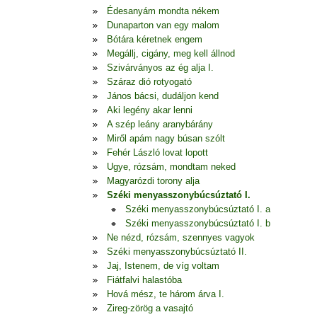
Édesanyám mondta nékem
Dunaparton van egy malom
Bótára kéretnek engem
Megállj, cigány, meg kell állnod
Szivárványos az ég alja I.
Száraz dió rotyogató
János bácsi, dudáljon kend
Aki legény akar lenni
A szép leány aranybárány
Miről apám nagy búsan szólt
Fehér László lovat lopott
Ugye, rózsám, mondtam neked
Magyarózdi torony alja
Széki menyasszonybúcsúztató I.
Széki menyasszonybúcsúztató I. a
Széki menyasszonybúcsúztató I. b
Ne nézd, rózsám, szennyes vagyok
Széki menyasszonybúcsúztató II.
Jaj, Istenem, de víg voltam
Fiátfalvi halastóba
Hová mész, te három árva I.
Zireg-zörög a vasajtó