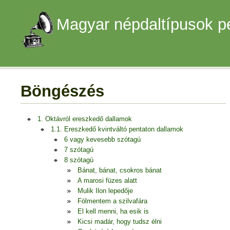
Magyar népdaltípusok p
Böngészés
1. Oktávról ereszkedő dallamok
1.1. Ereszkedő kvintváltó pentaton dallamok
6 vagy kevesebb szótagú
7 szótagú
8 szótagú
Bánat, bánat, csokros bánat
A marosi füzes alatt
Mulik Ilon lepedője
Fölmentem a szilvafára
El kell menni, ha esik is
Kicsi madár, hogy tudsz élni