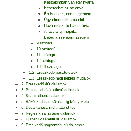
Kaszálómban van egy nyárfa
Kesereghet az az anya
Én Istenem, add megérnem
Úgy elmennék a bú elől
Hová mész, te három árva II
A lászlai új majorba
Beteg a szeretőm szegény
9 szótagú
10 szótagú
11 szótagú
12 szótagú
13-14 szótagú
1.2. Ereszkedő pásztordalok
1.3. Ereszkedő moll népies műdalok
2. Ereszkedő dúr dallamok
3. Pszalmodizáló stílusú dallamok
4. Sirató stílusú dallamok
5. Rákóczi dallamkör és fríg környezete
6. Duda-kanász mulattató stílus
7. Régies kisambitusú dallamok
8. Újszerű kisambitusú dallamok
9. Emelkedő nagyambitusú dallamok