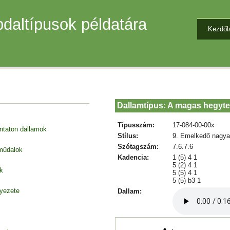
daltípusok példatára
Kezdől
Dallamtípus: A magas hegyte
Típusszám:
17-084-00-00x
entaton dallamok
Stílus:
9. Emelkedő nagya
Szótagszám:
7.6.7.6
 műdalok
Kadencia:
1 (5) 4 1
5 (2) 4 1
k
5 (5) 4 1
5 (5) b3 1
nyezete
Dallam: