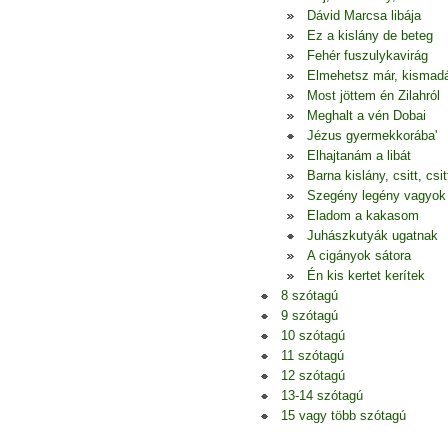
Dávid Marcsa libája
Ez a kislány de beteg
Fehér fuszulykavirág
Elmehetsz már, kismad
Most jöttem én Zilahról
Meghalt a vén Dobai
Jézus gyermekkorába'
Elhajtanám a libát
Barna kislány, csitt, csitt
Szegény legény vagyok
Eladom a kakasom
Juhászkutyák ugatnak
A cigányok sátora
Én kis kertet kerítek
8 szótagú
9 szótagú
10 szótagú
11 szótagú
12 szótagú
13-14 szótagú
15 vagy több szótagú