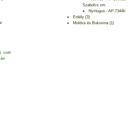
Szabolcs vm.
Nyírlugos - AP-7344h
Erdély (3)
ár
Moldva és Bukovina (1)
, csitt
 én