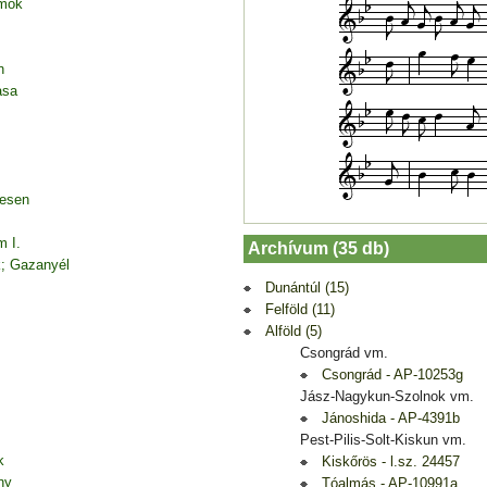
amok
n
asa
desen
m I.
Archívum (35 db)
k; Gazanyél
Dunántúl (15)
Felföld (11)
Alföld (5)
Csongrád vm.
Csongrád - AP-10253g
Jász-Nagykun-Szolnok vm.
Jánoshida - AP-4391b
Pest-Pilis-Solt-Kiskun vm.
k
Kiskőrös - l.sz. 24457
ny
Tóalmás - AP-10991a