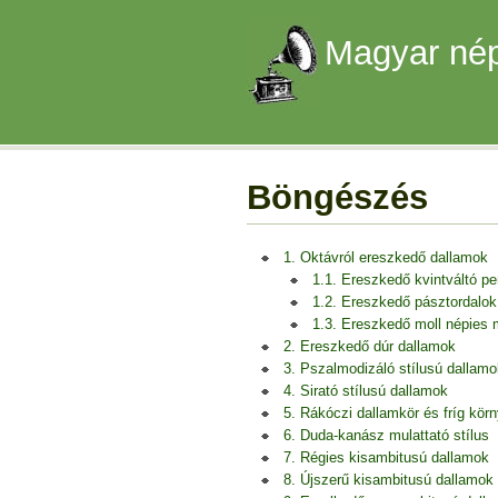
Magyar nép
Böngészés
1. Oktávról ereszkedő dallamok
1.1. Ereszkedő kvintváltó p
1.2. Ereszkedő pásztordalok
1.3. Ereszkedő moll népies
2. Ereszkedő dúr dallamok
3. Pszalmodizáló stílusú dallamo
4. Sirató stílusú dallamok
5. Rákóczi dallamkör és fríg kör
6. Duda-kanász mulattató stílus
7. Régies kisambitusú dallamok
8. Újszerű kisambitusú dallamok