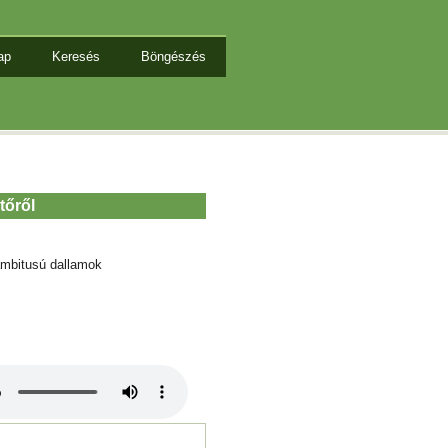
ap
Keresés
Böngészés
tőről
mbitusú dallamok