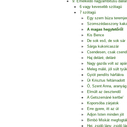
9. Emelkedő nagyambitusú dall
6 vagy kevesebb szótagú
7 szótagú
Egy szem búza teremje
Szomszédasszony kak
A magas hegytetőről
Kis Bence
De sok eső, de sok sár
Sárga kukoricaszár
Csendesen, csak csen
Haj deláré, deláré
Nagy gazda volt az apá
Meleg málé, jól sült tyú
Gyiót pendíts hárfákra
Úr Krisztus feltámadott
Ó, Szent Anna, aranyág
Elmúlt az óesztendő
A Getszemáné kertbe'
Koporsóba zárjatok
Erre gyere, itt az út
Adjon Isten minden jót
Bimbó Miskát megfogtá
Hej, zsidó lány, zsidó lá