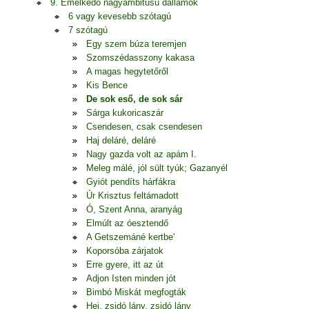
9. Emelkedő nagyambitusú dallamok
6 vagy kevesebb szótagú
7 szótagú
Egy szem búza teremjen
Szomszédasszony kakasa
A magas hegytetőről
Kis Bence
De sok eső, de sok sár
Sárga kukoricaszár
Csendesen, csak csendesen
Haj deláré, deláré
Nagy gazda volt az apám I.
Meleg málé, jól sült tyúk; Gazanyél
Gyiót pendíts hárfákra
Úr Krisztus feltámadott
Ó, Szent Anna, aranyág
Elmúlt az óesztendő
A Getszemáné kertbe'
Koporsóba zárjatok
Erre gyere, itt az út
Adjon Isten minden jót
Bimbó Miskát megfogták
Hej, zsidó lány, zsidó lány