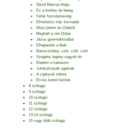
Dávid Marcsa libája
Ez a kislány de beteg
Fehér fuszulykavirág
Elmehetsz már, kismadár
Most jöttem én Zilahról
Meghalt a vén Dobai
Jézus gyermekkorába'
Elhajtanám a libát
Barna kislány, csitt, csitt, csitt
Szegény legény vagyok én
Eladom a kakasom
Juhászkutyák ugatnak
A cigányok sátora
Én kis kertet kerítek
8 szótagú
9 szótagú
10 szótagú
11 szótagú
12 szótagú
13-14 szótagú
15 vagy több szótagú