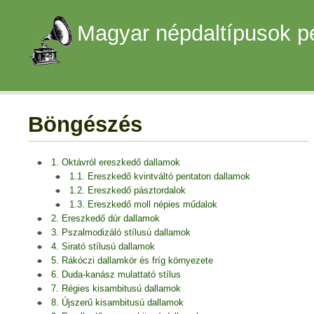
Magyar népdaltípusok p
Böngészés
1. Oktávról ereszkedő dallamok
1.1. Ereszkedő kvintváltó pentaton dallamok
1.2. Ereszkedő pásztordalok
1.3. Ereszkedő moll népies műdalok
2. Ereszkedő dúr dallamok
3. Pszalmodizáló stílusú dallamok
4. Sirató stílusú dallamok
5. Rákóczi dallamkör és fríg környezete
6. Duda-kanász mulattató stílus
7. Régies kisambitusú dallamok
8. Újszerű kisambitusú dallamok