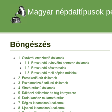
Magyar népdaltípusok p
Böngészés
1. Oktávról ereszkedő dallamok
1.1. Ereszkedő kvintváltó pentaton dallamok
1.2. Ereszkedő pásztordalok
1.3. Ereszkedő moll népies műdalok
2. Ereszkedő dúr dallamok
3. Pszalmodizáló stílusú dallamok
4. Sirató stílusú dallamok
5. Rákóczi dallamkör és fríg környezete
6. Duda-kanász mulattató stílus
7. Régies kisambitusú dallamok
8. Újszerű kisambitusú dallamok