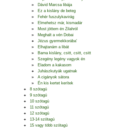
Dávid Marcsa libája
Ez a kislány de beteg
Fehér fuszulykavirág
Elmehetsz már, kismadár
Most jöttem én Zilahról
Meghalt a vén Dobai
Jézus gyermekkorába'
Elhajtanám a libát
Barna kislány, csitt, csitt, csitt
Szegény legény vagyok én
Eladom a kakasom
Juhászkutyák ugatnak
A cigányok sátora
Én kis kertet kerítek
8 szótagú
9 szótagú
10 szótagú
11 szótagú
12 szótagú
13-14 szótagú
15 vagy több szótagú