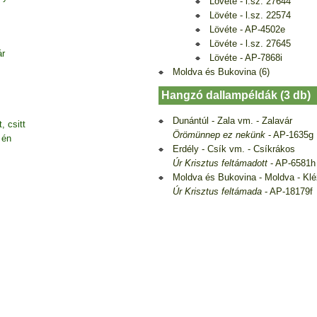
Lövéte - l.sz. 27644
Lövéte - l.sz. 22574
Lövéte - AP-4502e
Lövéte - l.sz. 27645
ár
Lövéte - AP-7868i
Moldva és Bukovina (6)
Hangzó dallampéldák (3 db)
Dunántúl - Zala vm. - Zalavár
, csitt
Örömünnep ez nekünk
- AP-1635g
 én
Erdély - Csík vm. - Csíkrákos
Úr Krisztus feltámadott
- AP-6581h
Moldva és Bukovina - Moldva - Kl
Úr Krisztus feltámada
- AP-18179f