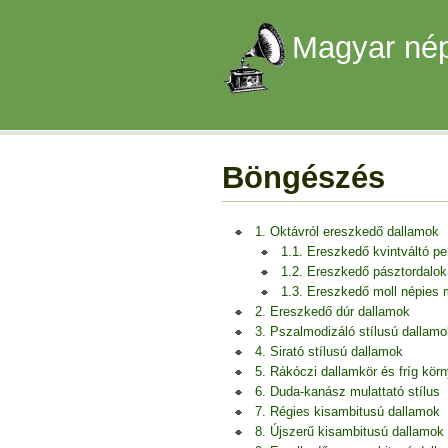
Magyar nép
Böngészés
1. Oktávról ereszkedő dallamok
1.1. Ereszkedő kvintváltó p
1.2. Ereszkedő pásztordalok
1.3. Ereszkedő moll népies
2. Ereszkedő dúr dallamok
3. Pszalmodizáló stílusú dallamo
4. Sirató stílusú dallamok
5. Rákóczi dallamkör és fríg kör
6. Duda-kanász mulattató stílus
7. Régies kisambitusú dallamok
8. Újszerű kisambitusú dallamok