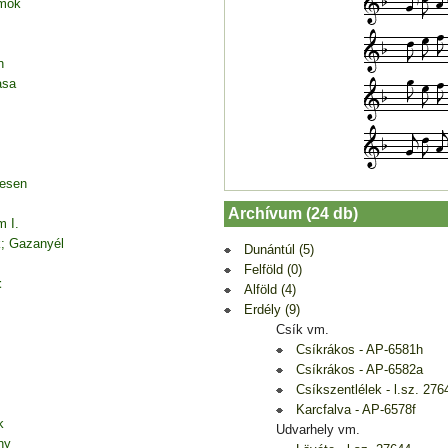
amok
n
asa
desen
Archívum (24 db)
m I.
k; Gazanyél
Dunántúl (5)
Felföld (0)
t
Alföld (4)
Erdély (9)
Csík vm.
Csíkrákos - AP-6581h
Csíkrákos - AP-6582a
Csíkszentlélek - l.sz. 276
Karcfalva - AP-6578f
k
Udvarhely vm.
ny