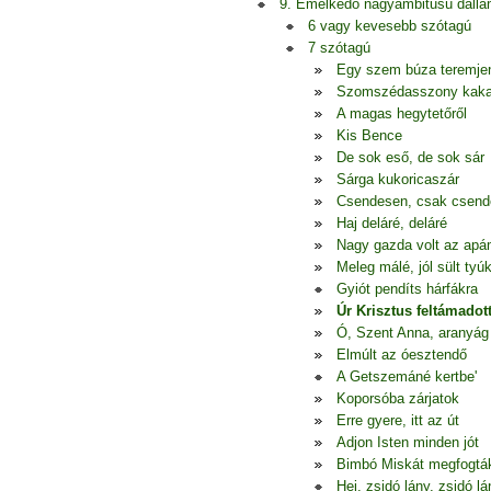
9. Emelkedő nagyambitusú dall
6 vagy kevesebb szótagú
7 szótagú
Egy szem búza teremje
Szomszédasszony kak
A magas hegytetőről
Kis Bence
De sok eső, de sok sár
Sárga kukoricaszár
Csendesen, csak csen
Haj deláré, deláré
Nagy gazda volt az apá
Meleg málé, jól sült tyú
Gyiót pendíts hárfákra
Úr Krisztus feltámadot
Ó, Szent Anna, aranyág
Elmúlt az óesztendő
A Getszemáné kertbe'
Koporsóba zárjatok
Erre gyere, itt az út
Adjon Isten minden jót
Bimbó Miskát megfogtá
Hej, zsidó lány, zsidó lá