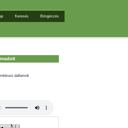
ap
Keresés
Böngészés
ámadott
mbitusú dallamok