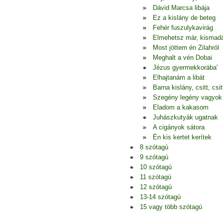
Dávid Marcsa libája
Ez a kislány de beteg
Fehér fuszulykavirág
Elmehetsz már, kismad
Most jöttem én Zilahról
Meghalt a vén Dobai
Jézus gyermekkorába'
Elhajtanám a libát
Barna kislány, csitt, csitt
Szegény legény vagyok
Eladom a kakasom
Juhászkutyák ugatnak
A cigányok sátora
Én kis kertet kerítek
8 szótagú
9 szótagú
10 szótagú
11 szótagú
12 szótagú
13-14 szótagú
15 vagy több szótagú