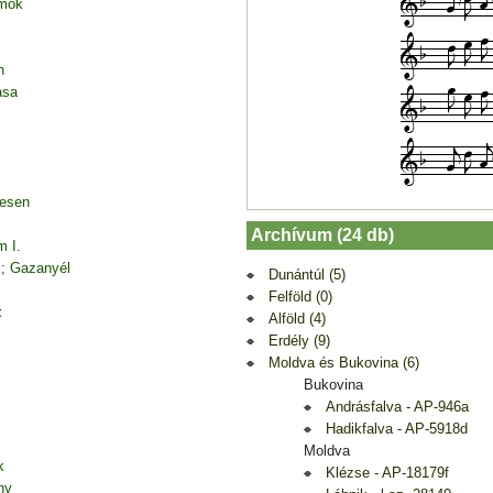
amok
n
asa
desen
Archívum (24 db)
m I.
k; Gazanyél
Dunántúl (5)
Felföld (0)
t
Alföld (4)
Erdély (9)
Moldva és Bukovina (6)
Bukovina
Andrásfalva - AP-946a
Hadikfalva - AP-5918d
Moldva
k
Klézse - AP-18179f
ny