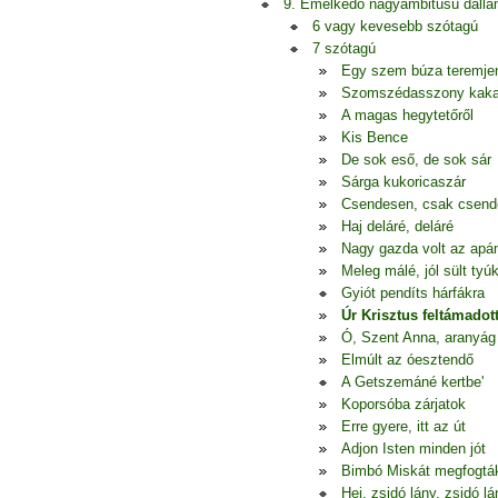
9. Emelkedő nagyambitusú dall
6 vagy kevesebb szótagú
7 szótagú
Egy szem búza teremje
Szomszédasszony kak
A magas hegytetőről
Kis Bence
De sok eső, de sok sár
Sárga kukoricaszár
Csendesen, csak csen
Haj deláré, deláré
Nagy gazda volt az apá
Meleg málé, jól sült tyú
Gyiót pendíts hárfákra
Úr Krisztus feltámadot
Ó, Szent Anna, aranyág
Elmúlt az óesztendő
A Getszemáné kertbe'
Koporsóba zárjatok
Erre gyere, itt az út
Adjon Isten minden jót
Bimbó Miskát megfogtá
Hej, zsidó lány, zsidó lá