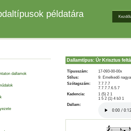
daltípusok példatára
Kezdől
Dallamtípus: Úr Krisztus felt
Típusszám:
17-093-00-00x
entaton dallamok
Stílus:
9. Emelkedő nagya
Szótagszám:
7.7.7.7
 műdalok
7.7.7.7.6.5.7
Kadencia:
1 (5) 2 1
k
1 5 2 (1) 4 b3 1
Dallam:
nyezete