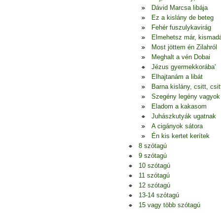
Dávid Marcsa libája
Ez a kislány de beteg
Fehér fuszulykavirág
Elmehetsz már, kismad
Most jöttem én Zilahról
Meghalt a vén Dobai
Jézus gyermekkorába'
Elhajtanám a libát
Barna kislány, csitt, csitt
Szegény legény vagyok
Eladom a kakasom
Juhászkutyák ugatnak
A cigányok sátora
Én kis kertet kerítek
8 szótagú
9 szótagú
10 szótagú
11 szótagú
12 szótagú
13-14 szótagú
15 vagy több szótagú