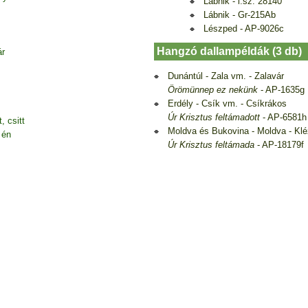
Lábnik - l.sz. 28140
Lábnik - Gr-215Ab
Lészped - AP-9026c
Hangzó dallampéldák (3 db)
ár
Dunántúl - Zala vm. - Zalavár
Örömünnep ez nekünk
- AP-1635g
Erdély - Csík vm. - Csíkrákos
Úr Krisztus feltámadott
- AP-6581h
, csitt
Moldva és Bukovina - Moldva - Kl
 én
Úr Krisztus feltámada
- AP-18179f