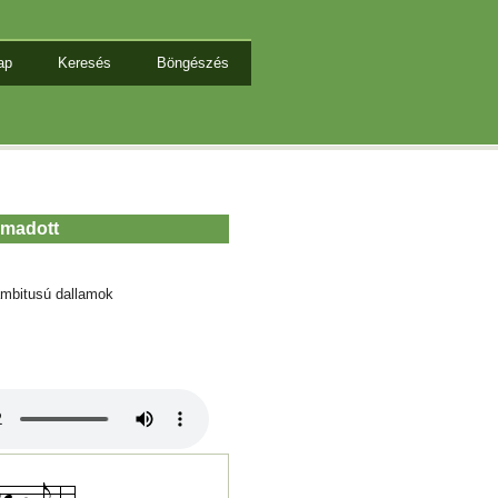
ap
Keresés
Böngészés
ámadott
mbitusú dallamok