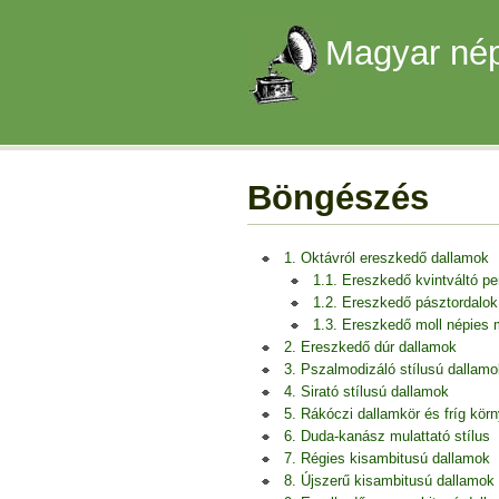
Magyar nép
Böngészés
1. Oktávról ereszkedő dallamok
1.1. Ereszkedő kvintváltó p
1.2. Ereszkedő pásztordalok
1.3. Ereszkedő moll népies
2. Ereszkedő dúr dallamok
3. Pszalmodizáló stílusú dallamo
4. Sirató stílusú dallamok
5. Rákóczi dallamkör és fríg kör
6. Duda-kanász mulattató stílus
7. Régies kisambitusú dallamok
8. Újszerű kisambitusú dallamok