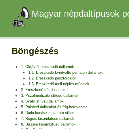
Magyar népdaltípusok p
Böngészés
1. Oktávról ereszkedő dallamok
1.1. Ereszkedő kvintváltó pentaton dallamok
1.2. Ereszkedő pásztordalok
1.3. Ereszkedő moll népies műdalok
2. Ereszkedő dúr dallamok
3. Pszalmodizáló stílusú dallamok
4. Sirató stílusú dallamok
5. Rákóczi dallamkör és fríg környezete
6. Duda-kanász mulattató stílus
7. Régies kisambitusú dallamok
8. Újszerű kisambitusú dallamok