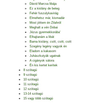
Dávid Marcsa libája
Ez a kislány de beteg
Fehér fuszulykavirág
Elmehetsz már, kismadár
Most jöttem én Zilahról
Meghalt a vén Dobai
Jézus gyermekkorába'
Elhajtanám a libát
Barna kislány, csitt, csitt, csitt
Szegény legény vagyok én
Eladom a kakasom
Juhászkutyák ugatnak
A cigányok sátora
Én kis kertet kerítek
8 szótagú
9 szótagú
10 szótagú
11 szótagú
12 szótagú
13-14 szótagú
15 vagy több szótagú