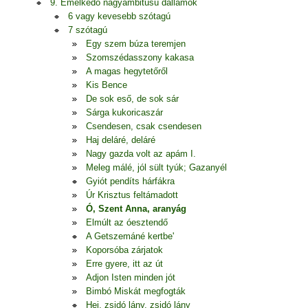
9. Emelkedő nagyambitusú dallamok
6 vagy kevesebb szótagú
7 szótagú
Egy szem búza teremjen
Szomszédasszony kakasa
A magas hegytetőről
Kis Bence
De sok eső, de sok sár
Sárga kukoricaszár
Csendesen, csak csendesen
Haj deláré, deláré
Nagy gazda volt az apám I.
Meleg málé, jól sült tyúk; Gazanyél
Gyiót pendíts hárfákra
Úr Krisztus feltámadott
Ó, Szent Anna, aranyág
Elmúlt az óesztendő
A Getszemáné kertbe'
Koporsóba zárjatok
Erre gyere, itt az út
Adjon Isten minden jót
Bimbó Miskát megfogták
Hej, zsidó lány, zsidó lány