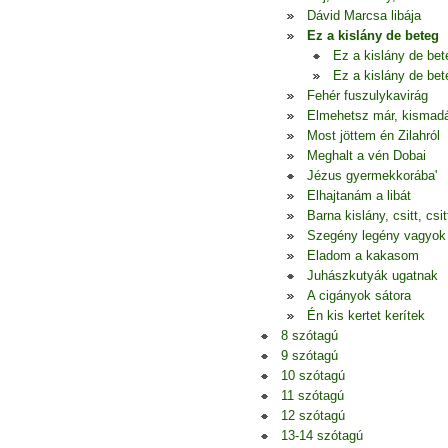
Dávid Marcsa libája
Ez a kislány de beteg
Ez a kislány de bet
Ez a kislány de bet
Fehér fuszulykavirág
Elmehetsz már, kismad
Most jöttem én Zilahról
Meghalt a vén Dobai
Jézus gyermekkorába'
Elhajtanám a libát
Barna kislány, csitt, csitt
Szegény legény vagyok
Eladom a kakasom
Juhászkutyák ugatnak
A cigányok sátora
Én kis kertet kerítek
8 szótagú
9 szótagú
10 szótagú
11 szótagú
12 szótagú
13-14 szótagú