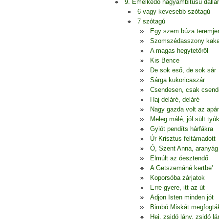
9. Emelkedő nagyambitusú dall
6 vagy kevesebb szótagú
7 szótagú
Egy szem búza teremje
Szomszédasszony kak
A magas hegytetőről
Kis Bence
De sok eső, de sok sár
Sárga kukoricaszár
Csendesen, csak csen
Haj deláré, deláré
Nagy gazda volt az apá
Meleg málé, jól sült tyú
Gyiót pendíts hárfákra
Úr Krisztus feltámadott
Ó, Szent Anna, aranyág
Elmúlt az óesztendő
A Getszemáné kertbe'
Koporsóba zárjatok
Erre gyere, itt az út
Adjon Isten minden jót
Bimbó Miskát megfogtá
Hej, zsidó lány, zsidó lá