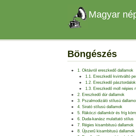
Magyar nép
Böngészés
1. Oktávról ereszkedő dallamok
1.1. Ereszkedő kvintváltó p
1.2. Ereszkedő pásztordalok
1.3. Ereszkedő moll népies
2. Ereszkedő dúr dallamok
3. Pszalmodizáló stílusú dallamo
4. Sirató stílusú dallamok
5. Rákóczi dallamkör és fríg kör
6. Duda-kanász mulattató stílus
7. Régies kisambitusú dallamok
8. Újszerű kisambitusú dallamok