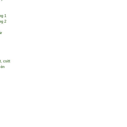
eg 1
eg 2
ár
, csitt
 én