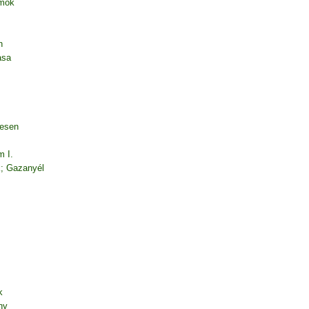
amok
n
asa
desen
m I.
k; Gazanyél
k
ny