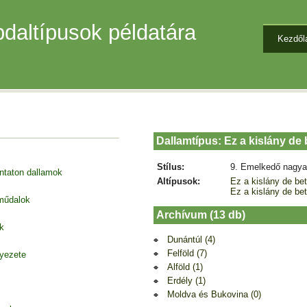
daltípusok példatára
Kezdől
Dallamtípus: Ez a kislány de
Stílus:
9. Emelkedő nagya
entaton dallamok
Altípusok:
Ez a kislány de be
Ez a kislány de be
 műdalok
Archívum (13 db)
k
Dunántúl (4)
Felföld (7)
nyezete
Alföld (1)
Erdély (1)
Moldva és Bukovina (0)