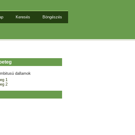
ap
Keresés
Böngészés
 beteg
mbitusú dallamok
teg 1
teg 2