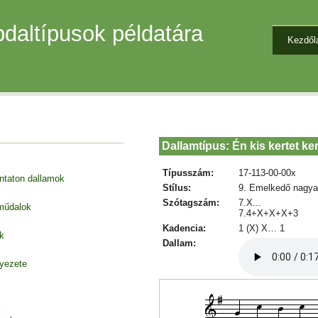
daltípusok példatára
Kezdől
Dallamtípus: Én kis kertet ker
Típusszám:
17-113-00-00x
entaton dallamok
Stílus:
9. Emelkedő nagya
Szótagszám:
7.X...
 műdalok
7.4+X+X+X+3
Kadencia:
1 (X) X… 1
k
Dallam:
nyezete