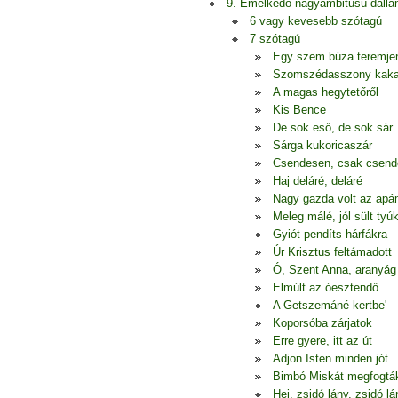
9. Emelkedő nagyambitusú dall
6 vagy kevesebb szótagú
7 szótagú
Egy szem búza teremje
Szomszédasszony kak
A magas hegytetőről
Kis Bence
De sok eső, de sok sár
Sárga kukoricaszár
Csendesen, csak csen
Haj deláré, deláré
Nagy gazda volt az apá
Meleg málé, jól sült tyú
Gyiót pendíts hárfákra
Úr Krisztus feltámadott
Ó, Szent Anna, aranyág
Elmúlt az óesztendő
A Getszemáné kertbe'
Koporsóba zárjatok
Erre gyere, itt az út
Adjon Isten minden jót
Bimbó Miskát megfogtá
Hej, zsidó lány, zsidó lá