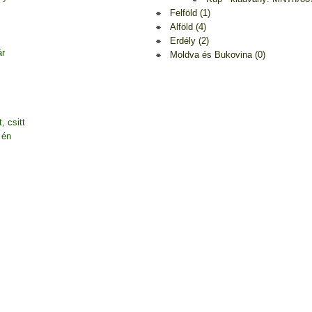
Felföld (1)
Alföld (4)
Erdély (2)
ár
Moldva és Bukovina (0)
, csitt
 én