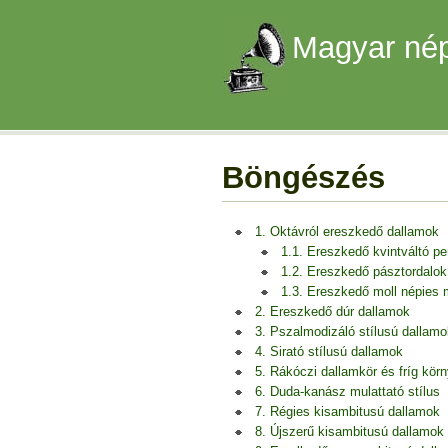
Magyar nép
Böngészés
1. Oktávról ereszkedő dallamok
1.1. Ereszkedő kvintváltó p
1.2. Ereszkedő pásztordalok
1.3. Ereszkedő moll népies
2. Ereszkedő dúr dallamok
3. Pszalmodizáló stílusú dallamo
4. Sirató stílusú dallamok
5. Rákóczi dallamkör és fríg kör
6. Duda-kanász mulattató stílus
7. Régies kisambitusú dallamok
8. Újszerű kisambitusú dallamok