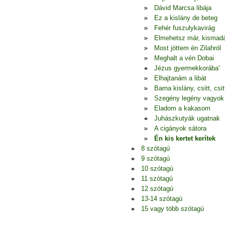
Dávid Marcsa libája
Ez a kislány de beteg
Fehér fuszulykavirág
Elmehetsz már, kismad
Most jöttem én Zilahról
Meghalt a vén Dobai
Jézus gyermekkorába'
Elhajtanám a libát
Barna kislány, csitt, csitt
Szegény legény vagyok
Eladom a kakasom
Juhászkutyák ugatnak
A cigányok sátora
Én kis kertet kerítek
8 szótagú
9 szótagú
10 szótagú
11 szótagú
12 szótagú
13-14 szótagú
15 vagy több szótagú