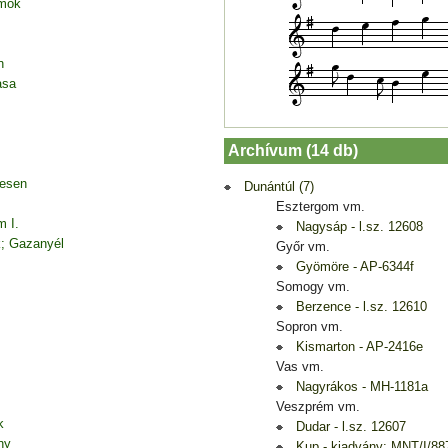
amok
n
asa
Archívum (14 db)
desen
Dunántúl (7)
Esztergom vm.
m I.
Nagysáp - l.sz. 12608
k; Gazanyél
Győr vm.
Gyömöre - AP-6344f
Somogy vm.
Berzence - l.sz. 12610
Sopron vm.
Kismarton - AP-2416e
Vas vm.
Nagyrákos - MH-1181a
Veszprém vm.
k
Dudar - l.sz. 12607
ny
Kup - kiadvány: MNT/I/88