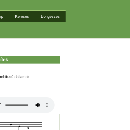
ap
Keresés
Böngészés
ítek
mbitusú dallamok