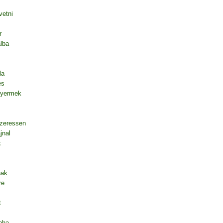
vetni
r
lba
la
es
gyermek
szeressen
jnal
k
nak
re
t
oha