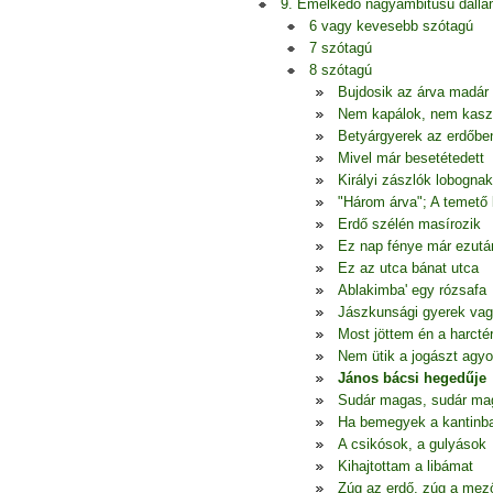
9. Emelkedő nagyambitusú dall
6 vagy kevesebb szótagú
7 szótagú
8 szótagú
Bujdosik az árva madár
Nem kapálok, nem kasz
Betyárgyerek az erdőbe
Mivel már besetétedett
Királyi zászlók lobognak
"Három árva"; A temető
Erdő szélén masírozik
Ez nap fénye már ezutá
Ez az utca bánat utca
Ablakimba' egy rózsafa
Jászkunsági gyerek va
Most jöttem én a harctér
Nem ütik a jogászt agy
János bácsi hegedűje
Sudár magas, sudár ma
Ha bemegyek a kantinb
A csikósok, a gulyások
Kihajtottam a libámat
Zúg az erdő, zúg a mező