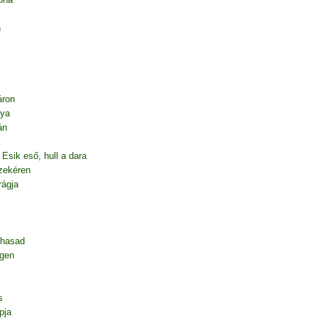
n
áron
nya
án
k
Esik eső, hull a dara
zekéren
rágja
ghasad
égen
s
pja