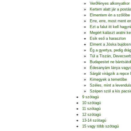
Verőfényes alkonyatkor
Kertem alatt jár a postá
Elmentem én a szőlőbe
Erre, erre, most ment er
Ezt a falut itt kell hagyni
Megért kalászt aratni kel
Esik eső a haraszton
Elment a Jóska bujdosn
Ég a gyertya, pedig drá
Túl a Tiszán, Devecserb
Budapestet ne bántsáto
Édesanyám lánya vagy
Sárgát virágzik a repce I
Kimegyek a temetőbe
Széles, mint a levendul
Szépen szól a kis pacsi
9 szótagú
10 szótagú
11 szótagú
12 szótagú
13-14 szótagú
15 vagy több szótagú