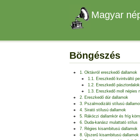
Magyar nép
Böngészés
1. Oktávról ereszkedő dallamok
1.1. Ereszkedő kvintváltó p
1.2. Ereszkedő pásztordalok
1.3. Ereszkedő moll népies
2. Ereszkedő dúr dallamok
3. Pszalmodizáló stílusú dallamo
4. Sirató stílusú dallamok
5. Rákóczi dallamkör és fríg kör
6. Duda-kanász mulattató stílus
7. Régies kisambitusú dallamok
8. Újszerű kisambitusú dallamok