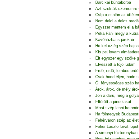
Barcikai bűntáborba
Azt szokták szememre 
Csíp a csalán az útfélen
Nem dalol a dalos madá
Egyszer mentem el a bá
Peka Fáni megy a kútra
Kávéházba is járok én
Ha kel az ég szép hajna
Kis pej lovam almásder
Élt egyszer egy szőke 
Elveszett a tojó ludam
Erdő, erdő, lombos erdő
Csak hadd éljen, hadd 
Ó, fényességes szép ha
Árok, árok, de mély áro
Jön a daru, meg a gólya
Eltörött a pincelakat
Most szép lenni katoná
Ha fölmegyek Budapest
Fehérváron szép az élet
Fehér László lovat lopot
A simonyi tűztoronyban
Nem házasodom meg s