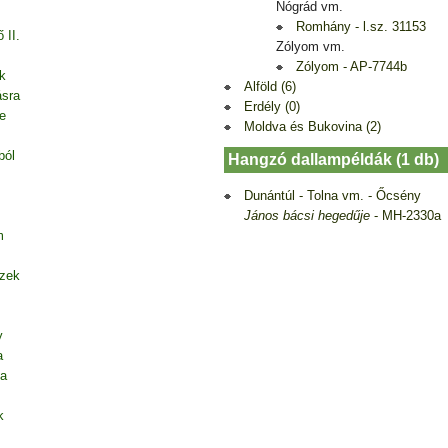
Nógrád vm.
Romhány - l.sz. 31153
 II.
Zólyom vm.
Zólyom - AP-7744b
ak
Alföld (6)
ásra
Erdély (0)
e
Moldva és Bukovina (2)
ból
Hangzó dallampéldák (1 db)
Dunántúl - Tolna vm. - Őcsény
János bácsi hegedűje
- MH-2330a
m
szek
y
a
ja
k