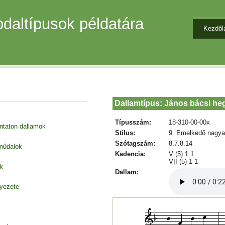
daltípusok példatára
Kezdől
Dallamtípus: János bácsi he
Típusszám:
18-310-00-00x
entaton dallamok
Stílus:
9. Emelkedő nagya
Szótagszám:
8.7.8.14
 műdalok
Kadencia:
V (5) 1 1
VII (5) 1 1
k
Dallam:
nyezete