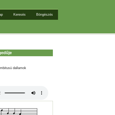
ap
Keresés
Böngészés
gedűje
mbitusú dallamok