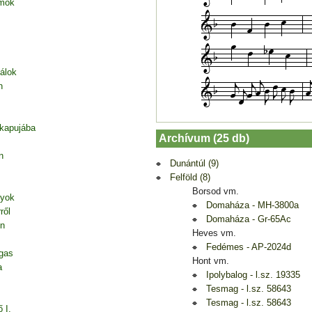
amok
álok
n
 kapujába
Archívum (25 db)
n
Dunántúl (9)
Felföld (8)
Borsod vm.
gyok
Domaháza - MH-3800a
ről
Domaháza - Gr-65Ac
on
Heves vm.
Fedémes - AP-2024d
gas
Hont vm.
a
Ipolybalog - l.sz. 19335
Tesmag - l.sz. 58643
Tesmag - l.sz. 58643
 I.