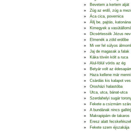
Bevetem a kertem alját
Zúg az erdő, zúg a mező
Áca cica, povernica
Állj be, pajtás, katonán
Kimegyek a vasútállom
Dicsértessék Jézus nev
Elmenék a zöld erdőbe
Mi ver fel súlyos álmom
Jaj de magasak a falak
Káka tövén költ a ruca
Alul-fölül vörös az ég
Betyár volt az édesapá
Haza kellene már menni
Csárdás kis kalapot ve
Orosházi halastóba
Utca, utca, bánat-utca
Szerdahelyi sugár toron
Fekete a csizmám szár
A bundának nincs gallér
Makrapipám de takaros
Eresz alatt fecskefésze
Fekete szem éjszakája