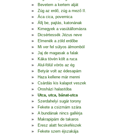
Bevetem a kertem alját
Zúg az erdő, zúg a mező II.
Áca cica, povernica
Állj be, pajtás, katonának
Kimegyek a vasútállomásra
Dicsértessék Jézus neve
Elmenék a zöld erdőbe
Mi ver fel súlyos álmomból
Jaj de magasak a falak
Káka tövén költ a ruca
Alul-fölül vörös az ég
Betyár volt az édesapám
Haza kellene már menni
Csárdás kis kalapot veszek
Orosházi halastóba
Utca, utca, bánat-utca
Szerdahelyi sugár torony
Fekete a csizmám szára
A bundának nincs gallérja
Makrapipám de takaros
Eresz alatt fecskefészek
Fekete szem éjszakája