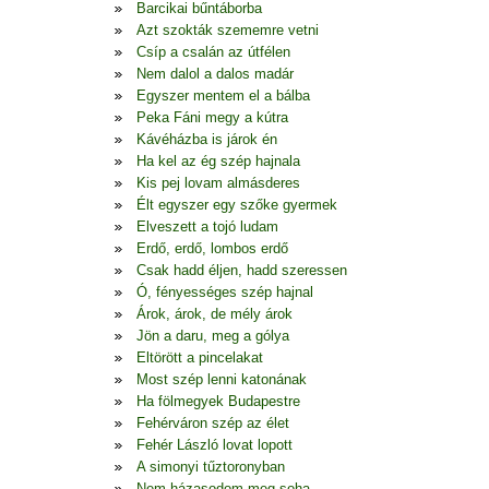
Barcikai bűntáborba
Azt szokták szememre vetni
Csíp a csalán az útfélen
Nem dalol a dalos madár
Egyszer mentem el a bálba
Peka Fáni megy a kútra
Kávéházba is járok én
Ha kel az ég szép hajnala
Kis pej lovam almásderes
Élt egyszer egy szőke gyermek
Elveszett a tojó ludam
Erdő, erdő, lombos erdő
Csak hadd éljen, hadd szeressen
Ó, fényességes szép hajnal
Árok, árok, de mély árok
Jön a daru, meg a gólya
Eltörött a pincelakat
Most szép lenni katonának
Ha fölmegyek Budapestre
Fehérváron szép az élet
Fehér László lovat lopott
A simonyi tűztoronyban
Nem házasodom meg soha