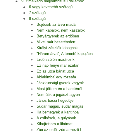
9. Emelkedő nagyambitusú dallamok
6 vagy kevesebb szótagú
7 szótagú
8 szótagú
Bujdosik az árva madár
Nem kapálok, nem kaszálok
Betyárgyerek az erdőben
Mivel már besetétedett
Királyi zászlók lobognak
"Három árva"; A temető kapujába
Erdő szélén masírozik
Ez nap fénye már ezután
Ez az utca bánat utca
Ablakimba' egy rózsafa
Jászkunsági gyerek vagyok
Most jöttem én a harctérről
Nem ütik a jogászt agyon
János bácsi hegedűje
Sudár magas, sudár magas
Ha bemegyek a kantinba
A csikósok, a gulyások
Kihajtottam a libámat
Zúg az erdő, zúg a mező I.