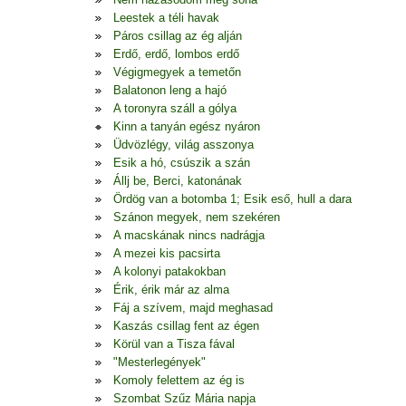
Leestek a téli havak
Páros csillag az ég alján
Erdő, erdő, lombos erdő
Végigmegyek a temetőn
Balatonon leng a hajó
A toronyra száll a gólya
Kinn a tanyán egész nyáron
Üdvözlégy, világ asszonya
Esik a hó, csúszik a szán
Állj be, Berci, katonának
Ördög van a botomba 1; Esik eső, hull a dara
Szánon megyek, nem szekéren
A macskának nincs nadrágja
A mezei kis pacsirta
A kolonyi patakokban
Érik, érik már az alma
Fáj a szívem, majd meghasad
Kaszás csillag fent az égen
Körül van a Tisza fával
"Mesterlegények"
Komoly felettem az ég is
Szombat Szűz Mária napja