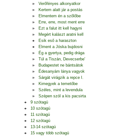
Verőfényes alkonyatkor
Kertem alatt jár a postás
Elmentem én a szőlőbe
Erre, erre, most ment erre
Ezt a falut itt kell hagyni
Megért kalászt aratni kell
Esik eső a haraszton
Elment a Jóska bujdosni
Ég a gyertya, pedig drága
Túl a Tiszán, Devecserbe'
Budapestet ne bántsátok
Édesanyám lánya vagyok
Sárgát virágzik a repce I.
Kimegyek a temetőbe
Széles, mint a levendula
Szépen szól a kis pacsirta
9 szótagú
10 szótagú
11 szótagú
12 szótagú
13-14 szótagú
15 vagy több szótagú