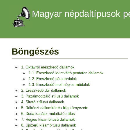
Magyar népdaltípusok p
Böngészés
1. Oktávról ereszkedő dallamok
1.1. Ereszkedő kvintváltó pentaton dallamok
1.2. Ereszkedő pásztordalok
1.3. Ereszkedő moll népies műdalok
2. Ereszkedő dúr dallamok
3. Pszalmodizáló stílusú dallamok
4. Sirató stílusú dallamok
5. Rákóczi dallamkör és fríg környezete
6. Duda-kanász mulattató stílus
7. Régies kisambitusú dallamok
8. Újszerű kisambitusú dallamok