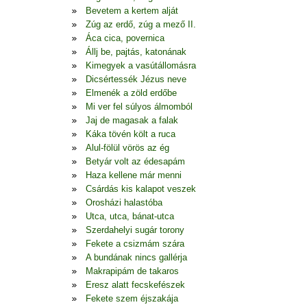
Bevetem a kertem alját
Zúg az erdő, zúg a mező II.
Áca cica, povernica
Állj be, pajtás, katonának
Kimegyek a vasútállomásra
Dicsértessék Jézus neve
Elmenék a zöld erdőbe
Mi ver fel súlyos álmomból
Jaj de magasak a falak
Káka tövén költ a ruca
Alul-fölül vörös az ég
Betyár volt az édesapám
Haza kellene már menni
Csárdás kis kalapot veszek
Orosházi halastóba
Utca, utca, bánat-utca
Szerdahelyi sugár torony
Fekete a csizmám szára
A bundának nincs gallérja
Makrapipám de takaros
Eresz alatt fecskefészek
Fekete szem éjszakája