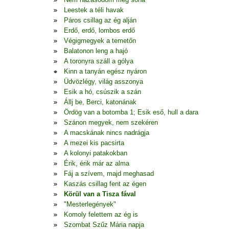
Leestek a téli havak
Páros csillag az ég alján
Erdő, erdő, lombos erdő
Végigmegyek a temetőn
Balatonon leng a hajó
A toronyra száll a gólya
Kinn a tanyán egész nyáron
Üdvözlégy, világ asszonya
Esik a hó, csúszik a szán
Állj be, Berci, katonának
Ördög van a botomba 1; Esik eső, hull a dara
Szánon megyek, nem szekéren
A macskának nincs nadrágja
A mezei kis pacsirta
A kolonyi patakokban
Érik, érik már az alma
Fáj a szívem, majd meghasad
Kaszás csillag fent az égen
Körül van a Tisza fával
"Mesterlegények"
Komoly felettem az ég is
Szombat Szűz Mária napja