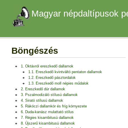
Magyar népdaltípusok p
Böngészés
1. Oktávról ereszkedő dallamok
1.1. Ereszkedő kvintváltó pentaton dallamok
1.2. Ereszkedő pásztordalok
1.3. Ereszkedő moll népies műdalok
2. Ereszkedő dúr dallamok
3. Pszalmodizáló stílusú dallamok
4. Sirató stílusú dallamok
5. Rákóczi dallamkör és fríg környezete
6. Duda-kanász mulattató stílus
7. Régies kisambitusú dallamok
8. Újszerű kisambitusú dallamok