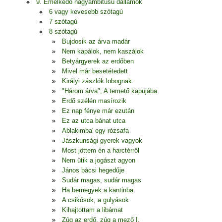
9. Emelkedő nagyambitusú dallamok
6 vagy kevesebb szótagú
7 szótagú
8 szótagú
Bujdosik az árva madár
Nem kapálok, nem kaszálok
Betyárgyerek az erdőben
Mivel már besetétedett
Királyi zászlók lobognak
"Három árva"; A temető kapujába
Erdő szélén masírozik
Ez nap fénye már ezután
Ez az utca bánat utca
Ablakimba' egy rózsafa
Jászkunsági gyerek vagyok
Most jöttem én a harctérről
Nem ütik a jogászt agyon
János bácsi hegedűje
Sudár magas, sudár magas
Ha bemegyek a kantinba
A csikósok, a gulyások
Kihajtottam a libámat
Zúg az erdő, zúg a mező I.