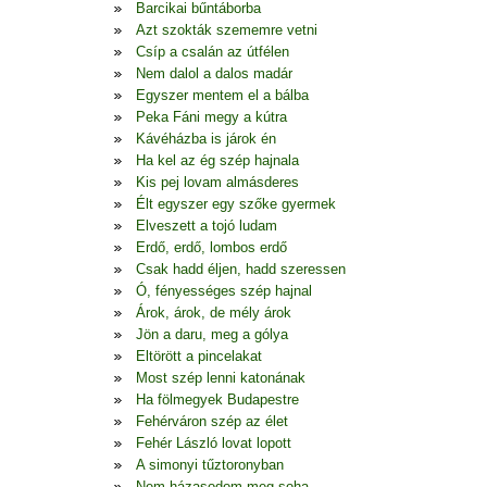
Barcikai bűntáborba
Azt szokták szememre vetni
Csíp a csalán az útfélen
Nem dalol a dalos madár
Egyszer mentem el a bálba
Peka Fáni megy a kútra
Kávéházba is járok én
Ha kel az ég szép hajnala
Kis pej lovam almásderes
Élt egyszer egy szőke gyermek
Elveszett a tojó ludam
Erdő, erdő, lombos erdő
Csak hadd éljen, hadd szeressen
Ó, fényességes szép hajnal
Árok, árok, de mély árok
Jön a daru, meg a gólya
Eltörött a pincelakat
Most szép lenni katonának
Ha fölmegyek Budapestre
Fehérváron szép az élet
Fehér László lovat lopott
A simonyi tűztoronyban
Nem házasodom meg soha