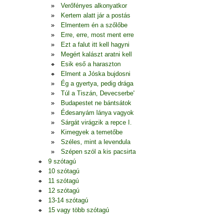
Verőfényes alkonyatkor
Kertem alatt jár a postás
Elmentem én a szőlőbe
Erre, erre, most ment erre
Ezt a falut itt kell hagyni
Megért kalászt aratni kell
Esik eső a haraszton
Elment a Jóska bujdosni
Ég a gyertya, pedig drága
Túl a Tiszán, Devecserbe'
Budapestet ne bántsátok
Édesanyám lánya vagyok
Sárgát virágzik a repce I.
Kimegyek a temetőbe
Széles, mint a levendula
Szépen szól a kis pacsirta
9 szótagú
10 szótagú
11 szótagú
12 szótagú
13-14 szótagú
15 vagy több szótagú