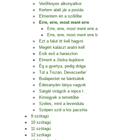
Verőfényes alkonyatkor
Kertem alatt jár a postás
Elmentem én a szőlőbe
Erre, erre, most ment erre
Erre, erre, most ment erre a
Erre, erre, most ment erre b
Ezt a falut itt kell hagyni
Megért kalászt aratni kell
Esik eső a haraszton
Elment a Jóska bujdosni
Ég a gyertya, pedig drága
Túl a Tiszán, Devecserbe'
Budapestet ne bántsátok
Édesanyám lánya vagyok
Sárgát virágzik a repce I.
Kimegyek a temetőbe
Széles, mint a levendula
Szépen szól a kis pacsirta
9 szótagú
10 szótagú
11 szótagú
12 szótagú