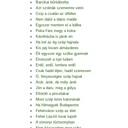
Barcikai bűntáborba
Azt szokták szememre vetni
Csíp a csalán az útfélen
Nem dalol a dalos madár
Egyszer mentem el a bálba
Peka Fáni megy a kútra
Kávéházba is járok én
Ha kel az ég szép hajnala
Kis pej lovam almásderes
Élt egyszer egy szőke gyermek
Elveszett a tojó ludam
Erdő, erdő, lombos erdő
Csak hadd éljen, hadd szeressen
Ó, fényességes szép hajnal
Árok, árok, de mély árok
Jön a daru, meg a gólya
Eltörött a pincelakat
Most szép lenni katonának
Ha fölmegyek Budapestre
Fehérváron szép az élet
Fehér László lovat lopott
A simonyi tűztoronyban
Nem házasodom meg soha