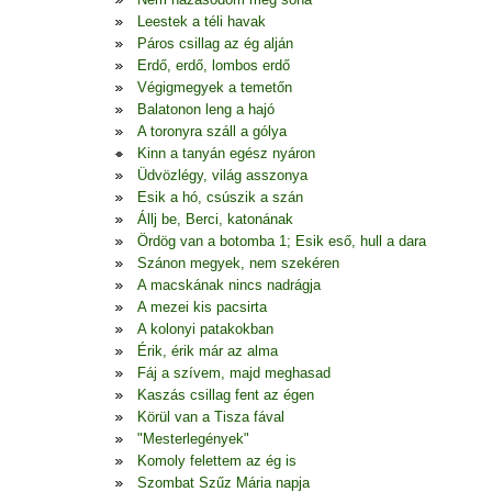
Leestek a téli havak
Páros csillag az ég alján
Erdő, erdő, lombos erdő
Végigmegyek a temetőn
Balatonon leng a hajó
A toronyra száll a gólya
Kinn a tanyán egész nyáron
Üdvözlégy, világ asszonya
Esik a hó, csúszik a szán
Állj be, Berci, katonának
Ördög van a botomba 1; Esik eső, hull a dara
Szánon megyek, nem szekéren
A macskának nincs nadrágja
A mezei kis pacsirta
A kolonyi patakokban
Érik, érik már az alma
Fáj a szívem, majd meghasad
Kaszás csillag fent az égen
Körül van a Tisza fával
"Mesterlegények"
Komoly felettem az ég is
Szombat Szűz Mária napja