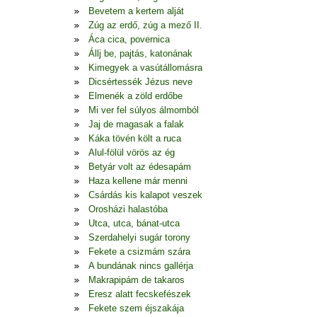
Bevetem a kertem alját
Zúg az erdő, zúg a mező II.
Áca cica, povernica
Állj be, pajtás, katonának
Kimegyek a vasútállomásra
Dicsértessék Jézus neve
Elmenék a zöld erdőbe
Mi ver fel súlyos álmomból
Jaj de magasak a falak
Káka tövén költ a ruca
Alul-fölül vörös az ég
Betyár volt az édesapám
Haza kellene már menni
Csárdás kis kalapot veszek
Orosházi halastóba
Utca, utca, bánat-utca
Szerdahelyi sugár torony
Fekete a csizmám szára
A bundának nincs gallérja
Makrapipám de takaros
Eresz alatt fecskefészek
Fekete szem éjszakája