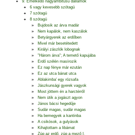
9. Emelkedő nagyambitusú dallamok
6 vagy kevesebb szótagú
7 szótagú
8 szótagú
Bujdosik az árva madár
Nem kapálok, nem kaszálok
Betyárgyerek az erdőben
Mivel már besetétedett
Királyi zászlók lobognak
"Három árva"; A temető kapujába
Erdő szélén masírozik
Ez nap fénye már ezután
Ez az utca bánat utca
Ablakimba' egy rózsafa
Jászkunsági gyerek vagyok
Most jöttem én a harctérről
Nem ütik a jogászt agyon
János bácsi hegedűje
Sudár magas, sudár magas
Ha bemegyek a kantinba
A csikósok, a gulyások
Kihajtottam a libámat
Zúg az erdő, zúg a mező I.