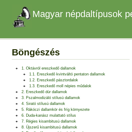
Magyar népdaltípusok p
Böngészés
1. Oktávról ereszkedő dallamok
1.1. Ereszkedő kvintváltó pentaton dallamok
1.2. Ereszkedő pásztordalok
1.3. Ereszkedő moll népies műdalok
2. Ereszkedő dúr dallamok
3. Pszalmodizáló stílusú dallamok
4. Sirató stílusú dallamok
5. Rákóczi dallamkör és fríg környezete
6. Duda-kanász mulattató stílus
7. Régies kisambitusú dallamok
8. Újszerű kisambitusú dallamok