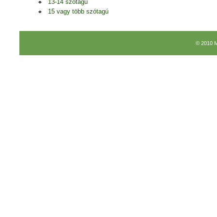
13-14 szótagú
15 vagy több szótagú
© 2010 M