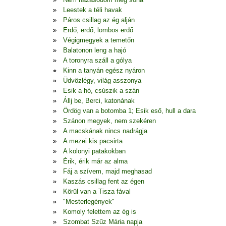
Leestek a téli havak
Páros csillag az ég alján
Erdő, erdő, lombos erdő
Végigmegyek a temetőn
Balatonon leng a hajó
A toronyra száll a gólya
Kinn a tanyán egész nyáron
Üdvözlégy, világ asszonya
Esik a hó, csúszik a szán
Állj be, Berci, katonának
Ördög van a botomba 1; Esik eső, hull a dara
Szánon megyek, nem szekéren
A macskának nincs nadrágja
A mezei kis pacsirta
A kolonyi patakokban
Érik, érik már az alma
Fáj a szívem, majd meghasad
Kaszás csillag fent az égen
Körül van a Tisza fával
"Mesterlegények"
Komoly felettem az ég is
Szombat Szűz Mária napja