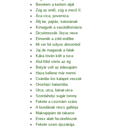
Bevetem a kertem alját
Zúg az erdő, zúg a mező II.
Áca cica, povernica
Állj be, pajtás, katonának
Kimegyek a vasútállomásra
Dicsértessék Jézus neve
Elmenék a zöld erdőbe
Mi ver fel súlyos álmomból
Jaj de magasak a falak
Káka tövén költ a ruca
Alul-fölül vörös az ég
Betyár volt az édesapám
Haza kellene már menni
Csárdás kis kalapot veszek
Orosházi halastóba
Utca, utca, bánat-utca
Szerdahelyi sugár torony
Fekete a csizmám szára
A bundának nincs gallérja
Makrapipám de takaros
Eresz alatt fecskefészek
Fekete szem éjszakája