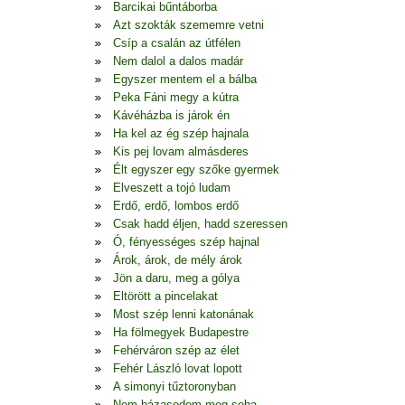
Barcikai bűntáborba
Azt szokták szememre vetni
Csíp a csalán az útfélen
Nem dalol a dalos madár
Egyszer mentem el a bálba
Peka Fáni megy a kútra
Kávéházba is járok én
Ha kel az ég szép hajnala
Kis pej lovam almásderes
Élt egyszer egy szőke gyermek
Elveszett a tojó ludam
Erdő, erdő, lombos erdő
Csak hadd éljen, hadd szeressen
Ó, fényességes szép hajnal
Árok, árok, de mély árok
Jön a daru, meg a gólya
Eltörött a pincelakat
Most szép lenni katonának
Ha fölmegyek Budapestre
Fehérváron szép az élet
Fehér László lovat lopott
A simonyi tűztoronyban
Nem házasodom meg soha