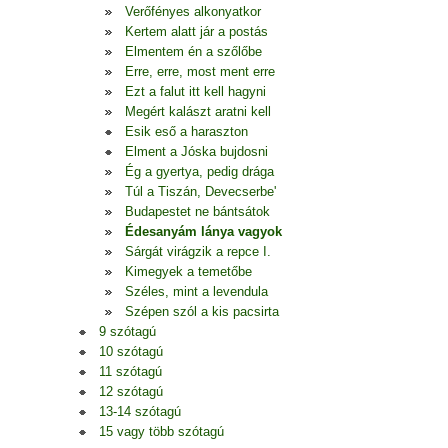
Verőfényes alkonyatkor
Kertem alatt jár a postás
Elmentem én a szőlőbe
Erre, erre, most ment erre
Ezt a falut itt kell hagyni
Megért kalászt aratni kell
Esik eső a haraszton
Elment a Jóska bujdosni
Ég a gyertya, pedig drága
Túl a Tiszán, Devecserbe'
Budapestet ne bántsátok
Édesanyám lánya vagyok
Sárgát virágzik a repce I.
Kimegyek a temetőbe
Széles, mint a levendula
Szépen szól a kis pacsirta
9 szótagú
10 szótagú
11 szótagú
12 szótagú
13-14 szótagú
15 vagy több szótagú