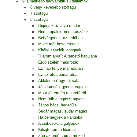
9. Emelkedő nagyambitusú dallamok
6 vagy kevesebb szótagú
7 szótagú
8 szótagú
Bujdosik az árva madár
Nem kapálok, nem kaszálok
Betyárgyerek az erdőben
Mivel már besetétedett
Királyi zászlók lobognak
"Három árva"; A temető kapujába
Erdő szélén masírozik
Ez nap fénye már ezután
Ez az utca bánat utca
Ablakimba' egy rózsafa
Jászkunsági gyerek vagyok
Most jöttem én a harctérről
Nem ütik a jogászt agyon
János bácsi hegedűje
Sudár magas, sudár magas
Ha bemegyek a kantinba
A csikósok, a gulyások
Kihajtottam a libámat
Zúg az erdő, zúg a mező I.