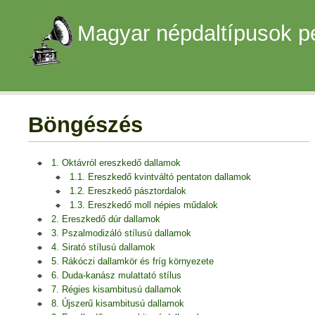
Magyar népdaltípusok p
Böngészés
1. Oktávról ereszkedő dallamok
1.1. Ereszkedő kvintváltó pentaton dallamok
1.2. Ereszkedő pásztordalok
1.3. Ereszkedő moll népies műdalok
2. Ereszkedő dúr dallamok
3. Pszalmodizáló stílusú dallamok
4. Sirató stílusú dallamok
5. Rákóczi dallamkör és fríg környezete
6. Duda-kanász mulattató stílus
7. Régies kisambitusú dallamok
8. Újszerű kisambitusú dallamok