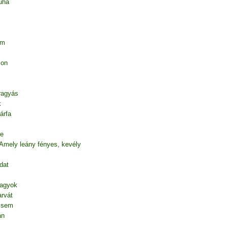
uha
em
ion
 ragyás
k
árfa
te
 Amely leány fényes, kevély
dat
vagyok
rvát
l sem
an