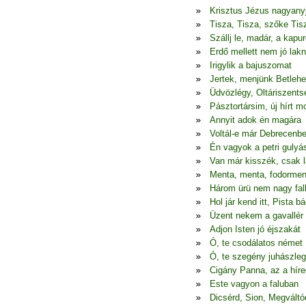
Krisztus Jézus nagyany
Tisza, Tisza, szőke Tis
Szállj le, madár, a kapur
Erdő mellett nem jó lakn
Irigylik a bajuszomat
Jertek, menjünk Betleh
Üdvözlégy, Oltáriszents
Pásztortársim, új hírt 
Annyit adok én magára
Voltál-e már Debrecenb
Én vagyok a petri gulyá
Van már kisszék, csak l
Menta, menta, fodormen
Három ürü nem nagy fal
Hol jár kend itt, Pista bá
Üzent nekem a gavallér
Adjon Isten jó éjszakát
Ó, te csodálatos német
Ó, te szegény juhászle
Cigány Panna, az a híre
Este vagyon a faluban
Dicsérd, Sion, Megváltó