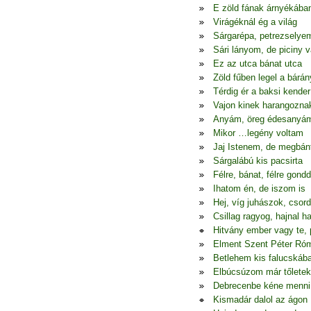
E zöld fának árnyékába
Virágéknál ég a világ
Sárgarépa, petrezselye
Sári lányom, de piciny 
Ez az utca bánat utca
Zöld fűben legel a bárán
Térdig ér a baksi kender
Vajon kinek harangozna
Anyám, öreg édesanyá
Mikor …legény voltam
Jaj Istenem, de megbá
Sárgalábú kis pacsirta
Félre, bánat, félre gondd
Ihatom én, de iszom is
Hej, víg juhászok, csor
Csillag ragyog, hajnal h
Hitvány ember vagy te, 
Elment Szent Péter Ró
Betlehem kis falucskáb
Elbúcsúzom már tőletek
Debrecenbe kéne menni
Kismadár dalol az ágon