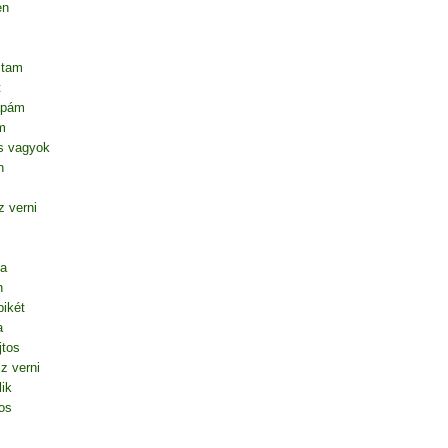
en
ltam
t
apám
m
s vagyok
n
 verni
ta
n
ikét
a
jtos
z verni
lik
os