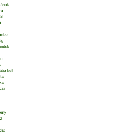
jának
za
ól
i
embe
ég
mondok
en
s
ába kell
ta
ka
csi
gény
d
dat