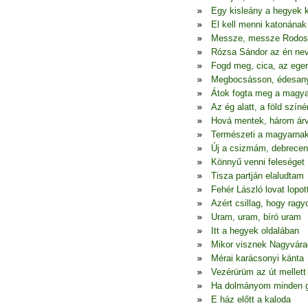
Egy kisleány a hegyek 
El kell menni katonának
Messze, messze Rodos
Rózsa Sándor az én ne
Fogd meg, cica, az eger
Megbocsásson, édesa
Átok fogta meg a magya
Az ég alatt, a föld színé
Hová mentek, három ár
Természeti a magyarna
Új a csizmám, debrecen
Könnyű venni feleséget
Tisza partján elaludtam
Fehér László lovat lopot
Azért csillag, hogy ragy
Uram, uram, bíró uram
Itt a hegyek oldalában
Mikor visznek Nagyvára
Mérai karácsonyi kánta
Vezérürüm az út mellett
Ha dolmányom minden 
E ház előtt a kaloda