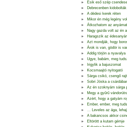
Esik eső szép csendes
Debrecenben kidobolták
A dédesi kerek réten
Mikor én még legény vo
Átkozhatom az anyáma
Nagy gazda volt az én 
Haragszik az édesanyá
Azt mondják, hogy boro
Árok is van, gödör is va
Addig törjön a nyavalya
Ugye, babám, meg tudsz
Irigylik a bajuszomat
Kocsmaajtó nyitogató
Sárga csikó, csengő raj
Sobri Jóska a csárdába
Az én szoknyám sárga p
Megy a gyűrű vándorútr
Azért, hogy a gatyám ro
Ember, ember, meg tuds
… Leveles az ága, lehaj
A bakancsos akkor csin
Eltörött a kutam gémje
Kukorica hajtás, hajtás