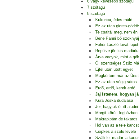
6 vagy kevesebb szótagú
7 szótagú
8 szótagú
Kukorica, édes málé
Ez az utca gidres-gödrö
Te csaltál meg, nem én
Bene Panni bő szoknyá
Fehér László lovat lopot
Repülve jön kis madárk
Árva vagyok, mint a gól
Ó, szentséges Szűz Má
Éjfél után ütött egyet
Megkértem már az Úrist
Ez az utca végig sáros
Erdő, erdő, kerek erdő
Jaj Istenem, hogyan j
Kura Jóska dudálása
Jer, hagyjuk őt itt aludni
Margit körúti fogházban
Makrapipám de takaros
Hol van az a tele kancs
Csipkés a szőlő levele
Szállj le, madár, a kapur