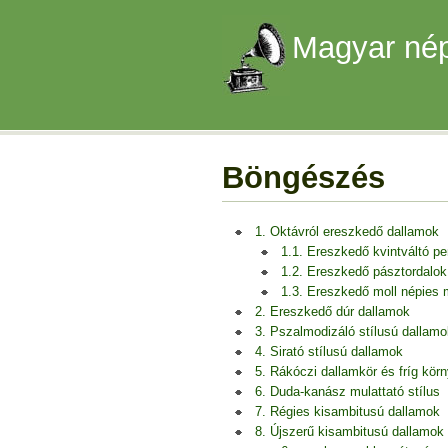
Magyar nép
Böngészés
1. Oktávról ereszkedő dallamok
1.1. Ereszkedő kvintváltó p
1.2. Ereszkedő pásztordalok
1.3. Ereszkedő moll népies
2. Ereszkedő dúr dallamok
3. Pszalmodizáló stílusú dallamo
4. Sirató stílusú dallamok
5. Rákóczi dallamkör és fríg kör
6. Duda-kanász mulattató stílus
7. Régies kisambitusú dallamok
8. Újszerű kisambitusú dallamok