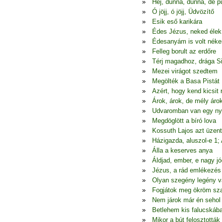
Hej, dunna, dunna, de p
Ó jöjj, ó jöjj, Üdvözítő
Esik eső karikára
Édes Jézus, neked élek
Édesanyám is volt nék
Felleg borult az erdőre
Térj magadhoz, drága S
Mezei virágot szedtem
Megölték a Basa Pistát
Azért, hogy kend kicsit
Árok, árok, de mély áro
Udvaromban van egy ny
Megdöglött a bíró lova
Kossuth Lajos azt üzen
Házigazda, aluszol-e 1;
Álla a keserves anya
Áldjad, ember, e nagy jó
Jézus, a rád emlékezés
Olyan szegény legény 
Fogjátok meg ökröm sza
Nem járok már én seho
Betlehem kis falucskáb
Mikor a bút felosztották