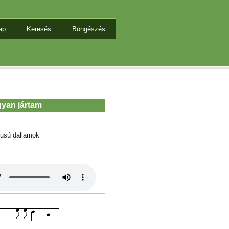
ap
Keresés
Böngészés
gyan jártam
tusú dallamok