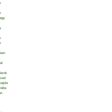
n
m
vagy
y
k
m
ntam
al
dások
asad
pajtás
mába
an