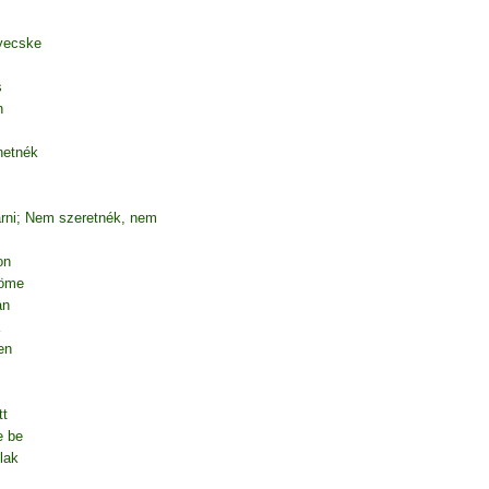
yecske
s
n
hetnék
árni; Nem szeretnék, nem
on
röme
an
en
tt
e be
lak