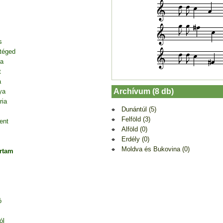
s
 téged
ja
t
a
Archívum (8 db)
ya
ria
Dunántúl (5)
Felföld (3)
ent
Alföld (0)
Erdély (0)
Moldva és Bukovina (0)
ártam
ó
ól