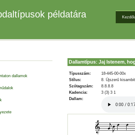
daltípusok példatára
Kezdől
Dallamtípus: Jaj Istenem, ho
Típusszám:
18-445-00-00x
entaton dallamok
Stílus:
8. Újszerű kisambi
Szótagszám:
8.8.8.8
 műdalok
Kadencia:
3 (3) 3 1
Dallam:
k
nyezete