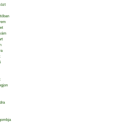
közt
tóban
vem
et
nyám
rt
n
va
k
i
t
ogjon
dra
gombja