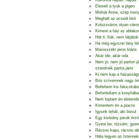
Elesett a tyúk a jégen
Molnár Anna, szép men
Meghalt az ecsedi biró
Kolozsváros olyan váro
Kiment a ház az ablako
Hát ti, fiúk, nem látjátok
Ha még egyszer lány le
Marosszéki piros kláris
Akár ide, akár oda
Nem jó, nem jó parton j
szeretnék partra járni
Ki nem kap a házasság
Bús szívemnek nagy ö
Betlehem kis falucskáb
Befordultam a konyhába
Nem loptam én életemb
Kimentem én a piacra
Igyunk tehát, aki búsul
Egy kisleány pávát őrzö
Gyere be, rózsám, gyer
Rácsos kapu, rácsos ab
Hála legyen az Istennek