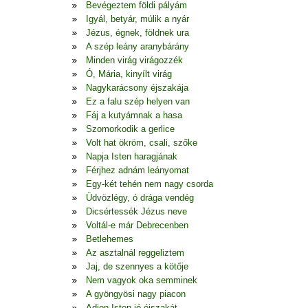
Bevégeztem földi pályám
Igyál, betyár, múlik a nyár
Jézus, égnek, földnek ura
A szép leány aranybárány
Minden virág virágozzék
Ó, Mária, kinyílt virág
Nagykarácsony éjszakája
Ez a falu szép helyen van
Fáj a kutyámnak a hasa
Szomorkodik a gerlice
Volt hat ökröm, csali, szőke
Napja Isten haragjának
Férjhez adnám leányomat
Egy-két tehén nem nagy csorda
Üdvözlégy, ó drága vendég
Dicsértessék Jézus neve
Voltál-e már Debrecenben
Betlehemes
Az asztalnál reggeliztem
Jaj, de szennyes a kötője
Nem vagyok oka semminek
A gyöngyösi nagy piacon
Adjon Isten jó éjszakát