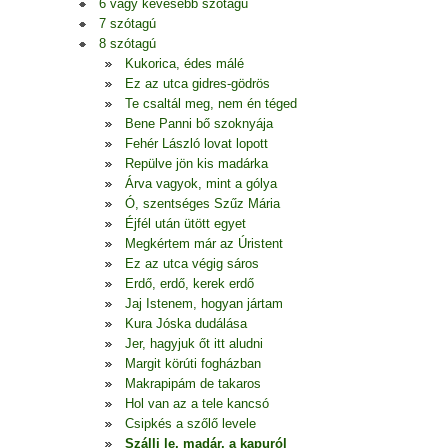
6 vagy kevesebb szótagú
7 szótagú
8 szótagú
Kukorica, édes málé
Ez az utca gidres-gödrös
Te csaltál meg, nem én téged
Bene Panni bő szoknyája
Fehér László lovat lopott
Repülve jön kis madárka
Árva vagyok, mint a gólya
Ó, szentséges Szűz Mária
Éjfél után ütött egyet
Megkértem már az Úristent
Ez az utca végig sáros
Erdő, erdő, kerek erdő
Jaj Istenem, hogyan jártam
Kura Jóska dudálása
Jer, hagyjuk őt itt aludni
Margit körúti fogházban
Makrapipám de takaros
Hol van az a tele kancsó
Csipkés a szőlő levele
Szállj le, madár, a kapuról