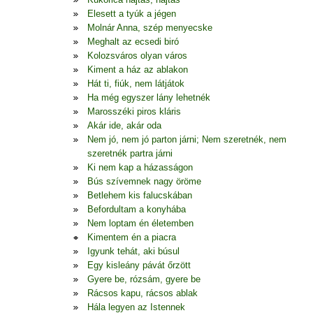
Elesett a tyúk a jégen
Molnár Anna, szép menyecske
Meghalt az ecsedi biró
Kolozsváros olyan város
Kiment a ház az ablakon
Hát ti, fiúk, nem látjátok
Ha még egyszer lány lehetnék
Marosszéki piros kláris
Akár ide, akár oda
Nem jó, nem jó parton járni; Nem szeretnék, nem
szeretnék partra járni
Ki nem kap a házasságon
Bús szívemnek nagy öröme
Betlehem kis falucskában
Befordultam a konyhába
Nem loptam én életemben
Kimentem én a piacra
Igyunk tehát, aki búsul
Egy kisleány pávát őrzött
Gyere be, rózsám, gyere be
Rácsos kapu, rácsos ablak
Hála legyen az Istennek