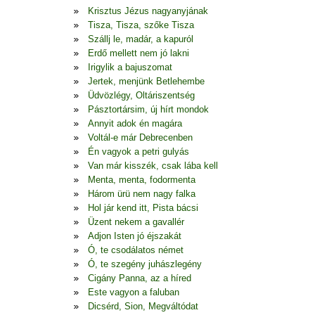
Krisztus Jézus nagyanyjának
Tisza, Tisza, szőke Tisza
Szállj le, madár, a kapuról
Erdő mellett nem jó lakni
Irigylik a bajuszomat
Jertek, menjünk Betlehembe
Üdvözlégy, Oltáriszentség
Pásztortársim, új hírt mondok
Annyit adok én magára
Voltál-e már Debrecenben
Én vagyok a petri gulyás
Van már kisszék, csak lába kell
Menta, menta, fodormenta
Három ürü nem nagy falka
Hol jár kend itt, Pista bácsi
Üzent nekem a gavallér
Adjon Isten jó éjszakát
Ó, te csodálatos német
Ó, te szegény juhászlegény
Cigány Panna, az a híred
Este vagyon a faluban
Dicsérd, Sion, Megváltódat