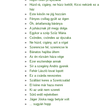
Húzd rá, cigány, ne húzz kettőt; Kicsi nekünk ez a
ház
Este későn ne jöjj hozzám
Fényes csillag gyúlt az égen
Óh, ártatlanság báránya
A juhásznak jól megy dolga
Egykor a szép Szűz Mária
Csöndes, csöndes az éjszaka
Ne húzd, cigány, azt a vígat
Szerencse fel, szerencse le
Bánatos hajóba ültem
Az én rózsám háza vége
Ezer esztendeje annak
Sír a szegény Andris gyerek
Fehér László lovat lopott
Ez a csárda nevezetes
Szállást keres a Szentcsalád
El kéne már haza menni
Ki az urát nem szereti
Sűrű erdő rejtekében
Jáger Jóska nagy betyár volt
... sugyári hopp