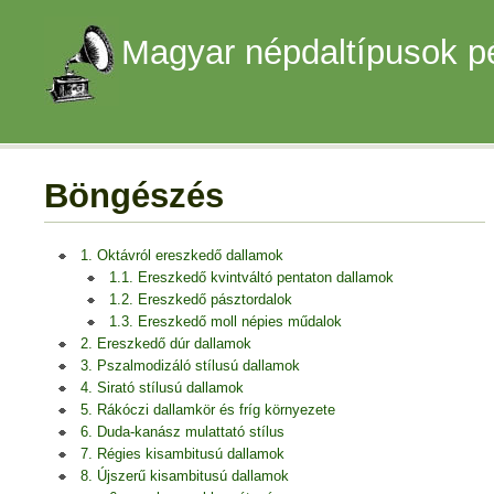
Magyar népdaltípusok p
Böngészés
1. Oktávról ereszkedő dallamok
1.1. Ereszkedő kvintváltó pentaton dallamok
1.2. Ereszkedő pásztordalok
1.3. Ereszkedő moll népies műdalok
2. Ereszkedő dúr dallamok
3. Pszalmodizáló stílusú dallamok
4. Sirató stílusú dallamok
5. Rákóczi dallamkör és fríg környezete
6. Duda-kanász mulattató stílus
7. Régies kisambitusú dallamok
8. Újszerű kisambitusú dallamok