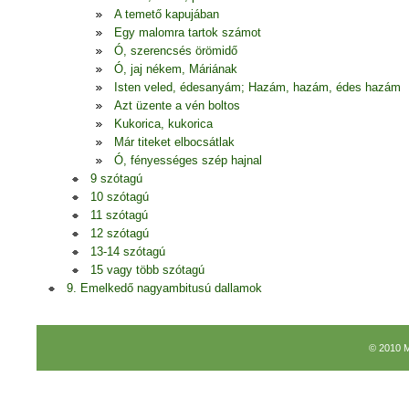
A temető kapujában
Egy malomra tartok számot
Ó, szerencsés örömidő
Ó, jaj nékem, Máriának
Isten veled, édesanyám; Hazám, hazám, édes hazám
Azt üzente a vén boltos
Kukorica, kukorica
Már titeket elbocsátlak
Ó, fényességes szép hajnal
9 szótagú
10 szótagú
11 szótagú
12 szótagú
13-14 szótagú
15 vagy több szótagú
9. Emelkedő nagyambitusú dallamok
© 2010 M