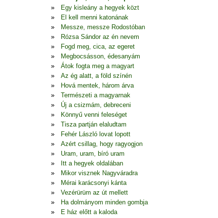
Egy kisleány a hegyek közt
El kell menni katonának
Messze, messze Rodostóban
Rózsa Sándor az én nevem
Fogd meg, cica, az egeret
Megbocsásson, édesanyám
Átok fogta meg a magyart
Az ég alatt, a föld színén
Hová mentek, három árva
Természeti a magyarnak
Új a csizmám, debreceni
Könnyű venni feleséget
Tisza partján elaludtam
Fehér László lovat lopott
Azért csillag, hogy ragyogjon
Uram, uram, bíró uram
Itt a hegyek oldalában
Mikor visznek Nagyváradra
Mérai karácsonyi kánta
Vezérürüm az út mellett
Ha dolmányom minden gombja
E ház előtt a kaloda