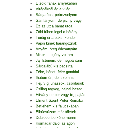
E zöld fának árnyékában
Virágéknál ég a világ
Sárgarépa, petrezselyem
Sári lányom, de piciny vagy
Ez az utca bánat utca
Zöld fűben legel a bárány
Térdig ér a baksi kender
Vajon kinek harangoznak
Anyám, öreg édesanyám
Mikor …legény voltam
Jaj Istenem, de megbántam
Sárgalábú kis pacsirta
Félre, bánat, félre gonddal
Ihatom én, de iszom is
Hej, víg juhászok, csordások
Csillag ragyog, hajnal hasad
Hitvány ember vagy te, pajtás
Elment Szent Péter Rómába
Betlehem kis falucskában
Elbúcsúzom már tőletek
Debrecenbe kéne menni
Kismadár dalol az ágon