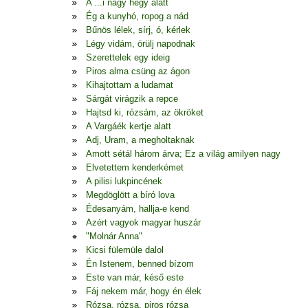
A ...i nagy hegy alatt
Ég a kunyhó, ropog a nád
Bűnös lélek, sírj, ó, kérlek
Légy vidám, örülj napodnak
Szerettelek egy ideig
Piros alma csüng az ágon
Kihajtottam a ludamat
Sárgát virágzik a repce
Hajtsd ki, rózsám, az ökröket
A Vargáék kertje alatt
Adj, Uram, a megholtaknak
Amott sétál három árva; Ez a világ amilyen nagy
Elvetettem kenderkémet
A pilisi lukpincének
Megdöglött a bíró lova
Édesanyám, hallja-e kend
Azért vagyok magyar huszár
"Molnár Anna"
Kicsi fülemüle dalol
Én Istenem, benned bízom
Este van már, késő este
Fáj nekem már, hogy én élek
Rózsa, rózsa, piros rózsa