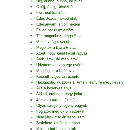
Hej, dunna, dunna, de puha
Ó jöjj, ó jöjj, Üdvözítő
Esik eső karikára
Édes Jézus, neked élek
Édesanyám is volt nékem
Felleg borult az erdőre
Térj magadhoz, drága Sion
Mezei virágot szedtem
Megölték a Basa Pistát
Azért, hogy kend kicsit ragyás
Árok, árok, de mély árok
Udvaromban van egy nyárfa
Megdöglött a bíró lova
Kossuth Lajos azt üzente
Házigazda, aluszol-e 1; Amely leány fényes, kevély
Álla a keserves anya
Áldjad, ember, e nagy jódat
Jézus, a rád emlékezés
Olyan szegény legény vagyok
Fogjátok meg ökröm szarvát
Nem járok már én sehol sem
Betlehem kis falucskában
Mikor a bút felosztották