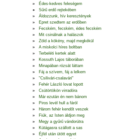
Édes-kedves feleségem
Sűrű erdő rejtekében
Áldozzunk, hív keresztények
Epret szedtem az erdőben
Fecském, fecském, édes fecském
Mit csinálnak a halászok
Zöld a kökény, majd megkékül
A miskolci híres boltban
Terbeléti kertek alatt
Kossuth Lajos táborában
Minapában rózsát láttam
Fáj a szívem, fáj a lelkem
"Csilivári-csalavári"
Fehér László lovat lopott
Csütörtökön virradóra
Már ezután én nem bánom
Piros levél hull a fáról
Három fehér kendőt veszek
Fiúk, az Isten áldjon meg
Megy a gyűrű vándorútra
Kútágasra szállott a sas
Éjfél után ütött egyet