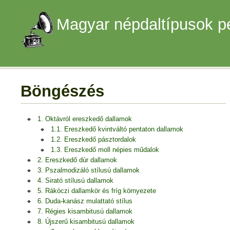
Magyar népdaltípusok p
Böngészés
1. Oktávról ereszkedő dallamok
1.1. Ereszkedő kvintváltó pentaton dallamok
1.2. Ereszkedő pásztordalok
1.3. Ereszkedő moll népies műdalok
2. Ereszkedő dúr dallamok
3. Pszalmodizáló stílusú dallamok
4. Sirató stílusú dallamok
5. Rákóczi dallamkör és fríg környezete
6. Duda-kanász mulattató stílus
7. Régies kisambitusú dallamok
8. Újszerű kisambitusú dallamok