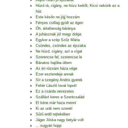
Húzd rá, cigány, ne húzz kettőt; Kicsi nekünk ez a
ház
Este későn ne jöjj hozzám
Fényes csillag gyúlt az égen
Óh, ártatlanság báránya
A juhásznak jól megy dolga
Egykor a szép Szűz Mária
Csöndes, csöndes az éjszaka
Ne húzd, cigány, azt a vígat
Szerencse fel, szerencse le
Bánatos hajóba ültem
Az én rózsám háza vége
Ezer esztendeje annak
Sír a szegény Andris gyerek
Fehér László lovat lopott
Ez a csárda nevezetes
Szállást keres a Szentcsalád
El kéne már haza menni
Ki az urát nem szereti
Sűrű erdő rejtekében
Jáger Jóska nagy betyár volt
... sugyári hopp