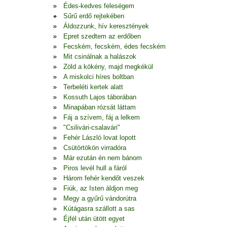
Édes-kedves feleségem
Sűrű erdő rejtekében
Áldozzunk, hív keresztények
Epret szedtem az erdőben
Fecském, fecském, édes fecském
Mit csinálnak a halászok
Zöld a kökény, majd megkékül
A miskolci híres boltban
Terbeléti kertek alatt
Kossuth Lajos táborában
Minapában rózsát láttam
Fáj a szívem, fáj a lelkem
"Csilivári-csalavári"
Fehér László lovat lopott
Csütörtökön virradóra
Már ezután én nem bánom
Piros levél hull a fáról
Három fehér kendőt veszek
Fiúk, az Isten áldjon meg
Megy a gyűrű vándorútra
Kútágasra szállott a sas
Éjfél után ütött egyet