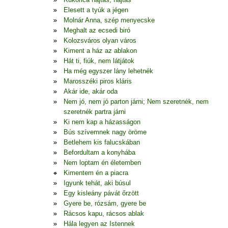
Elesett a tyúk a jégen
Molnár Anna, szép menyecske
Meghalt az ecsedi biró
Kolozsváros olyan város
Kiment a ház az ablakon
Hát ti, fiúk, nem látjátok
Ha még egyszer lány lehetnék
Marosszéki piros kláris
Akár ide, akár oda
Nem jó, nem jó parton járni; Nem szeretnék, nem
szeretnék partra járni
Ki nem kap a házasságon
Bús szívemnek nagy öröme
Betlehem kis falucskában
Befordultam a konyhába
Nem loptam én életemben
Kimentem én a piacra
Igyunk tehát, aki búsul
Egy kisleány pávát őrzött
Gyere be, rózsám, gyere be
Rácsos kapu, rácsos ablak
Hála legyen az Istennek