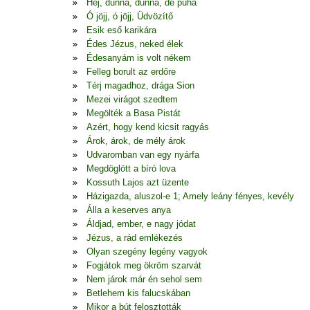
Hej, dunna, dunna, de puha
Ó jöjj, ó jöjj, Üdvözítő
Esik eső karikára
Édes Jézus, neked élek
Édesanyám is volt nékem
Felleg borult az erdőre
Térj magadhoz, drága Sion
Mezei virágot szedtem
Megölték a Basa Pistát
Azért, hogy kend kicsit ragyás
Árok, árok, de mély árok
Udvaromban van egy nyárfa
Megdöglött a bíró lova
Kossuth Lajos azt üzente
Házigazda, aluszol-e 1; Amely leány fényes, kevély
Álla a keserves anya
Áldjad, ember, e nagy jódat
Jézus, a rád emlékezés
Olyan szegény legény vagyok
Fogjátok meg ökröm szarvát
Nem járok már én sehol sem
Betlehem kis falucskában
Mikor a bút felosztották