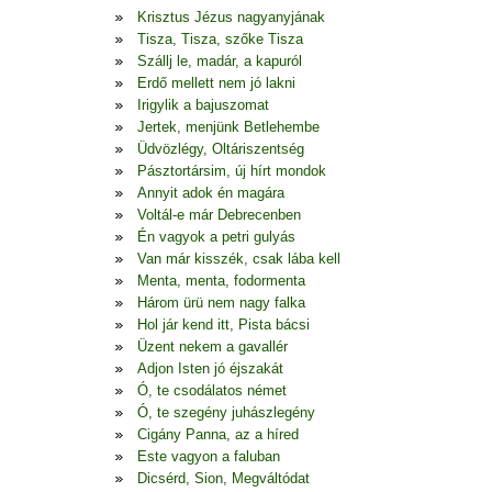
Krisztus Jézus nagyanyjának
Tisza, Tisza, szőke Tisza
Szállj le, madár, a kapuról
Erdő mellett nem jó lakni
Irigylik a bajuszomat
Jertek, menjünk Betlehembe
Üdvözlégy, Oltáriszentség
Pásztortársim, új hírt mondok
Annyit adok én magára
Voltál-e már Debrecenben
Én vagyok a petri gulyás
Van már kisszék, csak lába kell
Menta, menta, fodormenta
Három ürü nem nagy falka
Hol jár kend itt, Pista bácsi
Üzent nekem a gavallér
Adjon Isten jó éjszakát
Ó, te csodálatos német
Ó, te szegény juhászlegény
Cigány Panna, az a híred
Este vagyon a faluban
Dicsérd, Sion, Megváltódat