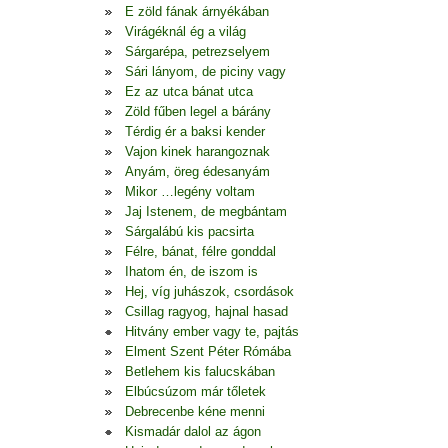
E zöld fának árnyékában
Virágéknál ég a világ
Sárgarépa, petrezselyem
Sári lányom, de piciny vagy
Ez az utca bánat utca
Zöld fűben legel a bárány
Térdig ér a baksi kender
Vajon kinek harangoznak
Anyám, öreg édesanyám
Mikor …legény voltam
Jaj Istenem, de megbántam
Sárgalábú kis pacsirta
Félre, bánat, félre gonddal
Ihatom én, de iszom is
Hej, víg juhászok, csordások
Csillag ragyog, hajnal hasad
Hitvány ember vagy te, pajtás
Elment Szent Péter Rómába
Betlehem kis falucskában
Elbúcsúzom már tőletek
Debrecenbe kéne menni
Kismadár dalol az ágon