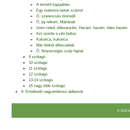
A temető kapujában
Egy malomra tartok számot
Ó, szerencsés örömidő
Ó, jaj nékem, Máriának
Isten veled, édesanyám; Hazám, hazám, édes hazám
Azt üzente a vén boltos
Kukorica, kukorica
Már titeket elbocsátlak
Ó, fényességes szép hajnal
9 szótagú
10 szótagú
11 szótagú
12 szótagú
13-14 szótagú
15 vagy több szótagú
9. Emelkedő nagyambitusú dallamok
© 2010 M