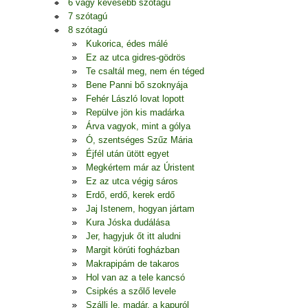
6 vagy kevesebb szótagú
7 szótagú
8 szótagú
Kukorica, édes málé
Ez az utca gidres-gödrös
Te csaltál meg, nem én téged
Bene Panni bő szoknyája
Fehér László lovat lopott
Repülve jön kis madárka
Árva vagyok, mint a gólya
Ó, szentséges Szűz Mária
Éjfél után ütött egyet
Megkértem már az Úristent
Ez az utca végig sáros
Erdő, erdő, kerek erdő
Jaj Istenem, hogyan jártam
Kura Jóska dudálása
Jer, hagyjuk őt itt aludni
Margit körúti fogházban
Makrapipám de takaros
Hol van az a tele kancsó
Csipkés a szőlő levele
Szállj le, madár, a kapuról