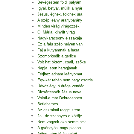
Bevégeztem földi pályám
Igyál, betyár, múlik a nyár
Jézus, égnek, földnek ura
A szép leány aranybárány
Minden virág virágozzék
Ó, Mária, kinyílt virág
Nagykarácsony éjszakája
Ez a falu szép helyen van
Fáj a kutyámnak a hasa
Szomorkodik a gerlice
Volt hat ökröm, csali, szőke
Napja Isten haragjának
Férjhez adnám leányomat
Egy-két tehén nem nagy csorda
Üdvözlégy, ó drága vendég
Dicsértessék Jézus neve
Voltál-e már Debrecenben
Betlehemes
Az asztalnál reggeliztem
Jaj, de szennyes a kötője
Nem vagyok oka semminek
A gyöngyösi nagy piacon
Adjon Isten jó éjszakát