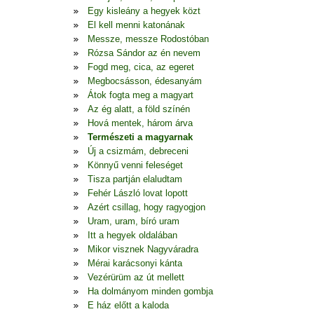
Egy kisleány a hegyek közt
El kell menni katonának
Messze, messze Rodostóban
Rózsa Sándor az én nevem
Fogd meg, cica, az egeret
Megbocsásson, édesanyám
Átok fogta meg a magyart
Az ég alatt, a föld színén
Hová mentek, három árva
Természeti a magyarnak
Új a csizmám, debreceni
Könnyű venni feleséget
Tisza partján elaludtam
Fehér László lovat lopott
Azért csillag, hogy ragyogjon
Uram, uram, bíró uram
Itt a hegyek oldalában
Mikor visznek Nagyváradra
Mérai karácsonyi kánta
Vezérürüm az út mellett
Ha dolmányom minden gombja
E ház előtt a kaloda