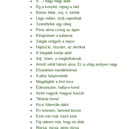
A ...i nagy hegy alatt
Ég a kunyhó, ropog a nád
Bűnös lélek, sírj, ó, kérlek
Légy vidám, örülj napodnak
Szerettelek egy ideig
Piros alma csüng az ágon
Kihajtottam a ludamat
Sárgát virágzik a repce
Hajtsd ki, rózsám, az ökröket
A Vargáék kertje alatt
Adj, Uram, a megholtaknak
Amott sétál három árva; Ez a világ amilyen nagy
Elvetettem kenderkémet
A pilisi lukpincének
Megdöglött a bíró lova
Édesanyám, hallja-e kend
Azért vagyok magyar huszár
"Molnár Anna"
Kicsi fülemüle dalol
Én Istenem, benned bízom
Este van már, késő este
Fáj nekem már, hogy én élek
Rózsa, rózsa, piros rózsa