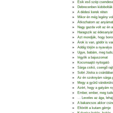
Esik eső szép csendes
Debrecenben kidobolták
A dédesi kerek réten
Mikor én még legény vo
Átkozhatom az anyáma
Nagy gazda volt az én 
Haragszik az édesanyá
Azt mondják, hogy boro
Árok is van, gödör is va
Addig törjön a nyavalya
Ugye, babám, meg tudsz
Irigylik a bajuszomat
Kocsmaajtó nyitogató
Sárga csikó, csengő raj
Sobri Jóska a csárdába
Az én szoknyám sárga p
Megy a gyűrű vándorútr
Azért, hogy a gatyám ro
Ember, ember, meg tuds
… Leveles az ága, lehaj
A bakancsos akkor csin
Eltörött a kutam gémje
Kukorica hajtás, hajtás