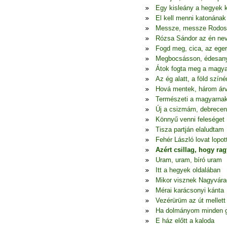
Egy kisleány a hegyek 
El kell menni katonának
Messze, messze Rodos
Rózsa Sándor az én ne
Fogd meg, cica, az eger
Megbocsásson, édesa
Átok fogta meg a magya
Az ég alatt, a föld színé
Hová mentek, három ár
Természeti a magyarna
Új a csizmám, debrecen
Könnyű venni feleséget
Tisza partján elaludtam
Fehér László lovat lopot
Azért csillag, hogy ra
Uram, uram, bíró uram
Itt a hegyek oldalában
Mikor visznek Nagyvára
Mérai karácsonyi kánta
Vezérürüm az út mellett
Ha dolmányom minden 
E ház előtt a kaloda