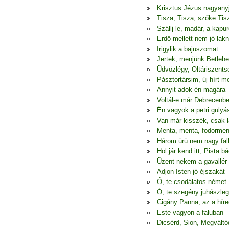
Krisztus Jézus nagyany
Tisza, Tisza, szőke Tis
Szállj le, madár, a kapur
Erdő mellett nem jó lakn
Irigylik a bajuszomat
Jertek, menjünk Betleh
Üdvözlégy, Oltáriszents
Pásztortársim, új hírt 
Annyit adok én magára
Voltál-e már Debrecenb
Én vagyok a petri gulyá
Van már kisszék, csak l
Menta, menta, fodormen
Három ürü nem nagy fal
Hol jár kend itt, Pista bá
Üzent nekem a gavallér
Adjon Isten jó éjszakát
Ó, te csodálatos német
Ó, te szegény juhászle
Cigány Panna, az a híre
Este vagyon a faluban
Dicsérd, Sion, Megváltó