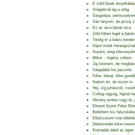
E zöld fának árnyékába
Virágéknál ég a világ
Sárgarépa, petrezselye
Sári lányom, de piciny 
Ez az utca bánat utca
Zöld fűben legel a bárán
Térdig ér a baksi kender
Vajon kinek harangozna
Anyám, öreg édesanyá
Mikor …legény voltam
Jaj Istenem, de megbá
Sárgalábú kis pacsirta
Félre, bánat, félre gondd
Ihatom én, de iszom is
Hej, víg juhászok, csor
Csillag ragyog, hajnal h
Hitvány ember vagy te, 
Elment Szent Péter Ró
Betlehem kis falucskáb
Elbúcsúzom már tőletek
Debrecenbe kéne menni
Kismadár dalol az ágon