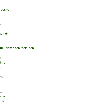
yecske
s
n
hetnék
árni; Nem szeretnék, nem
on
röme
an
en
tt
e be
lak