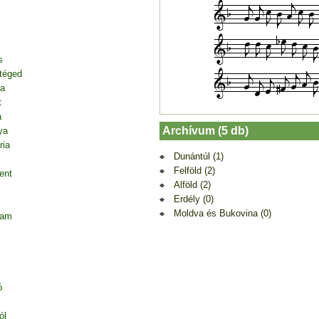
s
 téged
ja
t
a
Archívum (5 db)
ya
ria
Dunántúl (1)
Felföld (2)
ent
Alföld (2)
Erdély (0)
Moldva és Bukovina (0)
tam
ó
ól