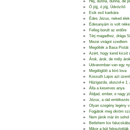
Hej, dunna, dunna, de p
Ó jöjj, ó jöjj, Üdvözítő
Esik eső karikára
Édes Jézus, neked élek
Édesanyám is volt nék
Felleg borult az erdőre
Térj magadhoz, drága S
Mezei virágot szedtem
Megölték a Basa Pistát
Azért, hogy kend kicsit
Árok, árok, de mély áro
Udvaromban van egy ny
Megdöglött a bíró lova
Kossuth Lajos azt üzen
Házigazda, aluszol-e 1;
Álla a keserves anya
Áldjad, ember, e nagy jó
Jézus, a rád emlékezés
Olyan szegény legény 
Fogjátok meg ökröm sza
Nem járok már én seho
Betlehem kis falucskáb
Mikor a bút felosztották