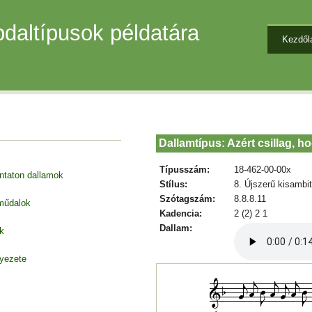
daltípusok példatára
Kezdől
Dallamtípus: Azért csillag, 
Típusszám:
18-462-00-00x
entaton dallamok
Stílus:
8. Újszerű kisambi
Szótagszám:
8.8.8.11
 műdalok
Kadencia:
2 (2) 2 1
Dallam:
k
nyezete