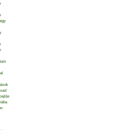
n
m
vagy
y
k
m
ntam
al
dások
asad
pajtás
mába
an