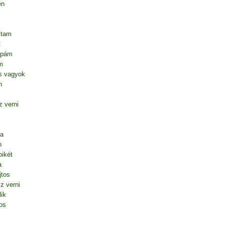
en
ltam
t
apám
m
s vagyok
n
 verni
ta
n
ikét
a
jtos
z verni
lik
os