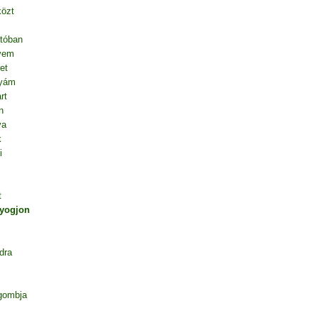
közt
tóban
vem
et
nyám
rt
n
va
k
i
t
gyogjon
dra
gombja