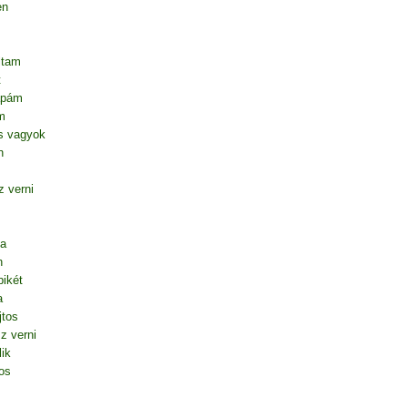
en
ltam
t
apám
m
s vagyok
n
 verni
ta
n
ikét
a
jtos
z verni
lik
os