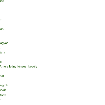
uha
em
ion
 ragyás
k
árfa
te
 Amely leány fényes, kevély
dat
vagyok
rvát
l sem
an