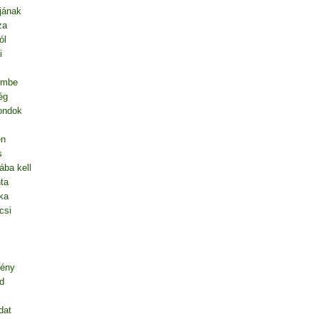
jának
za
ól
i
embe
ég
mondok
en
s
ába kell
ta
ka
csi
gény
d
dat