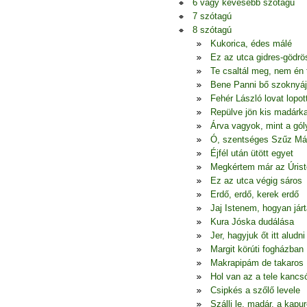
6 vagy kevesebb szótagú
7 szótagú
8 szótagú
Kukorica, édes málé
Ez az utca gidres-gödrö
Te csaltál meg, nem én
Bene Panni bő szoknyá
Fehér László lovat lopot
Repülve jön kis madárk
Árva vagyok, mint a gól
Ó, szentséges Szűz Má
Éjfél után ütött egyet
Megkértem már az Úrist
Ez az utca végig sáros
Erdő, erdő, kerek erdő
Jaj Istenem, hogyan jár
Kura Jóska dudálása
Jer, hagyjuk őt itt aludni
Margit körúti fogházban
Makrapipám de takaros
Hol van az a tele kancs
Csipkés a szőlő levele
Szállj le, madár, a kapur