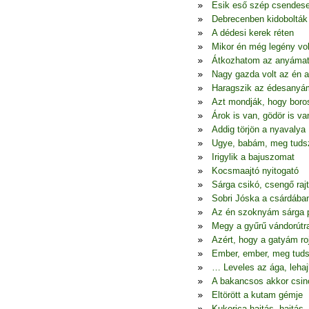
Esik eső szép csendes
Debrecenben kidobolták
A dédesi kerek réten
Mikor én még legény vo
Átkozhatom az anyáma
Nagy gazda volt az én 
Haragszik az édesanyá
Azt mondják, hogy boro
Árok is van, gödör is va
Addig törjön a nyavalya
Ugye, babám, meg tudsz
Irigylik a bajuszomat
Kocsmaajtó nyitogató
Sárga csikó, csengő raj
Sobri Jóska a csárdába
Az én szoknyám sárga p
Megy a gyűrű vándorútr
Azért, hogy a gatyám ro
Ember, ember, meg tuds
… Leveles az ága, lehaj
A bakancsos akkor csin
Eltörött a kutam gémje
Kukorica hajtás, hajtás