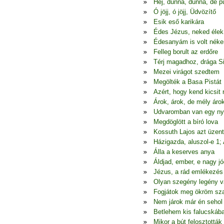
Hej, dunna, dunna, de p
Ó jöjj, ó jöjj, Üdvözítő
Esik eső karikára
Édes Jézus, neked élek
Édesanyám is volt nék
Felleg borult az erdőre
Térj magadhoz, drága S
Mezei virágot szedtem
Megölték a Basa Pistát
Azért, hogy kend kicsit
Árok, árok, de mély áro
Udvaromban van egy ny
Megdöglött a bíró lova
Kossuth Lajos azt üzen
Házigazda, aluszol-e 1;
Álla a keserves anya
Áldjad, ember, e nagy jó
Jézus, a rád emlékezés
Olyan szegény legény 
Fogjátok meg ökröm sza
Nem járok már én seho
Betlehem kis falucskáb
Mikor a bút felosztották