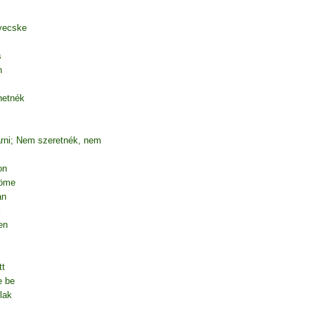
yecske
s
n
hetnék
árni; Nem szeretnék, nem
on
röme
an
en
tt
e be
lak