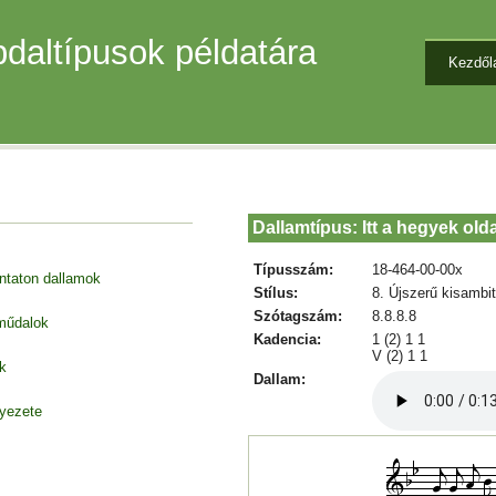
daltípusok példatára
Kezdől
Dallamtípus: Itt a hegyek old
Típusszám:
18-464-00-00x
entaton dallamok
Stílus:
8. Újszerű kisambi
Szótagszám:
8.8.8.8
 műdalok
Kadencia:
1 (2) 1 1
V (2) 1 1
k
Dallam:
nyezete