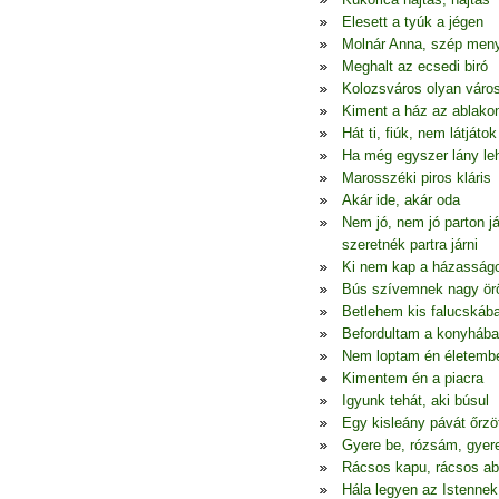
Elesett a tyúk a jégen
Molnár Anna, szép men
Meghalt az ecsedi biró
Kolozsváros olyan váro
Kiment a ház az ablako
Hát ti, fiúk, nem látjátok
Ha még egyszer lány le
Marosszéki piros kláris
Akár ide, akár oda
Nem jó, nem jó parton j
szeretnék partra járni
Ki nem kap a házasság
Bús szívemnek nagy ö
Betlehem kis falucskáb
Befordultam a konyhába
Nem loptam én életemb
Kimentem én a piacra
Igyunk tehát, aki búsul
Egy kisleány pávát őrzö
Gyere be, rózsám, gyer
Rácsos kapu, rácsos ab
Hála legyen az Istennek