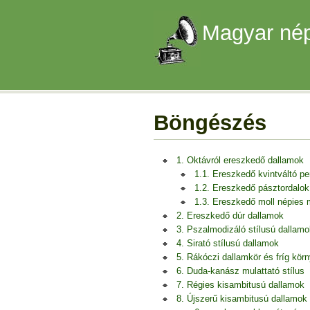
Magyar nép
Böngészés
1. Oktávról ereszkedő dallamok
1.1. Ereszkedő kvintváltó p
1.2. Ereszkedő pásztordalok
1.3. Ereszkedő moll népies
2. Ereszkedő dúr dallamok
3. Pszalmodizáló stílusú dallamo
4. Sirató stílusú dallamok
5. Rákóczi dallamkör és fríg kör
6. Duda-kanász mulattató stílus
7. Régies kisambitusú dallamok
8. Újszerű kisambitusú dallamok