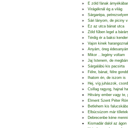
E zöld fának árnyékába
Virágéknál ég a világ
Sárgarépa, petrezselye
Sári lányom, de piciny 
Ez az utca bánat utca
Zöld fűben legel a bárán
Térdig ér a baksi kender
Vajon kinek harangozna
Anyám, öreg édesanyá
Mikor …legény voltam
Jaj Istenem, de megbá
Sárgalábú kis pacsirta
Félre, bánat, félre gondd
Ihatom én, de iszom is
Hej, víg juhászok, csor
Csillag ragyog, hajnal h
Hitvány ember vagy te, 
Elment Szent Péter Ró
Betlehem kis falucskáb
Elbúcsúzom már tőletek
Debrecenbe kéne menni
Kismadár dalol az ágon