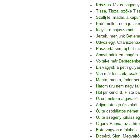
Krisztus Jézus nagyany
Tisza, Tisza, szőke Tis
Szállj le, madár, a kapur
Erdő mellett nem jó lakn
Irigylik a bajuszomat
Jertek, menjünk Betleh
Üdvözlégy, Oltáriszents
Pásztortársim, új hírt 
Annyit adok én magára
Voltál-e már Debrecenb
Én vagyok a petri gulyá
Van már kisszék, csak l
Menta, menta, fodormen
Három ürü nem nagy fal
Hol jár kend itt, Pista bá
Üzent nekem a gavallér
Adjon Isten jó éjszakát
Ó, te csodálatos német
Ó, te szegény juhászle
Cigány Panna, az a híre
Este vagyon a faluban
Dicsérd, Sion, Megváltó