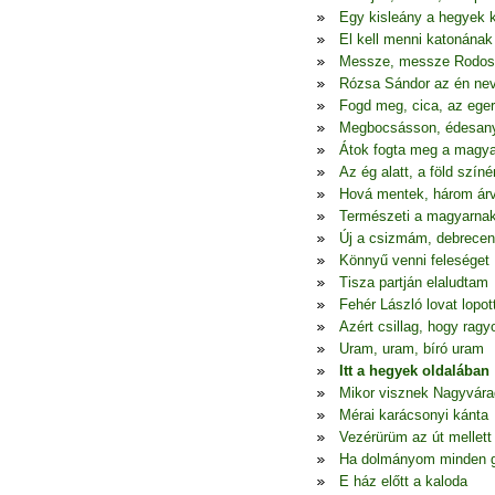
Egy kisleány a hegyek 
El kell menni katonának
Messze, messze Rodos
Rózsa Sándor az én ne
Fogd meg, cica, az eger
Megbocsásson, édesa
Átok fogta meg a magya
Az ég alatt, a föld színé
Hová mentek, három ár
Természeti a magyarna
Új a csizmám, debrecen
Könnyű venni feleséget
Tisza partján elaludtam
Fehér László lovat lopot
Azért csillag, hogy ragy
Uram, uram, bíró uram
Itt a hegyek oldalában
Mikor visznek Nagyvára
Mérai karácsonyi kánta
Vezérürüm az út mellett
Ha dolmányom minden 
E ház előtt a kaloda