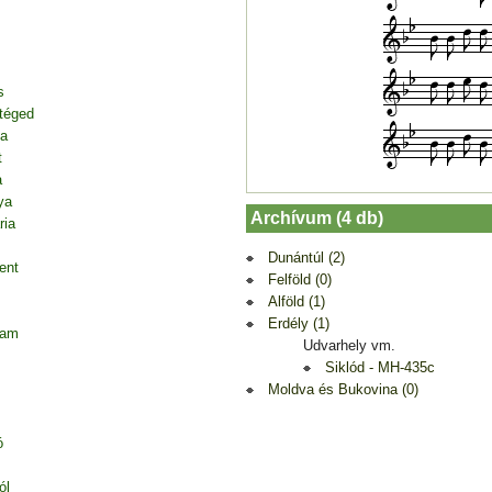
s
 téged
ja
t
a
ya
Archívum (4 db)
ria
Dunántúl (2)
ent
Felföld (0)
Alföld (1)
Erdély (1)
tam
Udvarhely vm.
Siklód - MH-435c
Moldva és Bukovina (0)
ó
ól