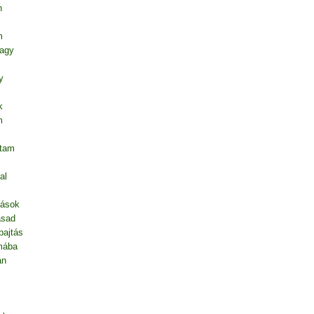
n
m
vagy
y
k
m
ntam
al
dások
asad
pajtás
mába
an