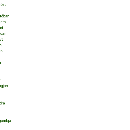
közt
tóban
vem
et
nyám
rt
n
va
k
i
t
ogjon
dra
gombja