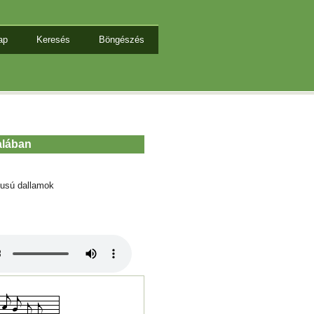
ap
Keresés
Böngészés
alában
tusú dallamok