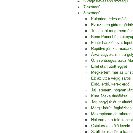
6 vagy kevesebb szótagú
7 szótagú
8 szótagú
Kukorica, édes málé
Ez az utca gidres-gödrö
Te csaltál meg, nem én
Bene Panni bő szoknyá
Fehér László lovat lopot
Repülve jön kis madárk
Árva vagyok, mint a gól
Ó, szentséges Szűz Má
Éjfél után ütött egyet
Megkértem már az Úrist
Ez az utca végig sáros
Erdő, erdő, kerek erdő
Jaj Istenem, hogyan jár
Kura Jóska dudálása
Jer, hagyjuk őt itt aludni
Margit körúti fogházban
Makrapipám de takaros
Hol van az a tele kancs
Csipkés a szőlő levele
Szállj le, madár, a kapur