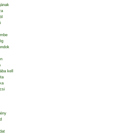
jának
za
ól
i
embe
ég
mondok
en
s
ába kell
ta
ka
csi
gény
d
dat