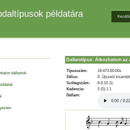
daltípusok példatára
Kezdől
Dallamtípus: Átkozhatom az
Típusszám:
18-473-00-00x
entaton dallamok
Stílus:
8. Újszerű kisambi
Szótagszám:
8.8.10.11
 műdalok
Kadencia:
5 (5) 1 1
Dallam:
k
nyezete