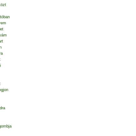
közt
tóban
vem
et
nyám
rt
n
va
k
i
t
ogjon
dra
gombja