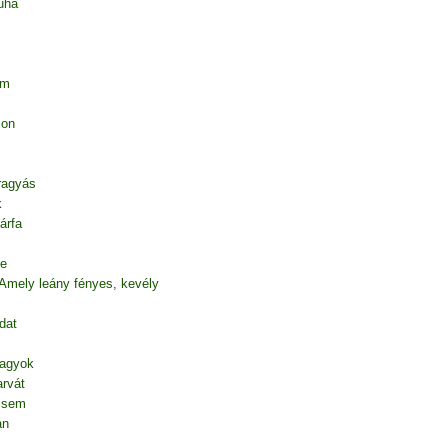
uha
em
ion
 ragyás
k
árfa
te
 Amely leány fényes, kevély
dat
vagyok
rvát
l sem
an