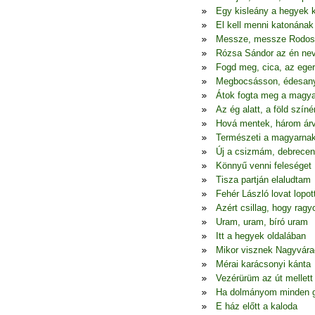
Egy kisleány a hegyek 
El kell menni katonának
Messze, messze Rodos
Rózsa Sándor az én ne
Fogd meg, cica, az eger
Megbocsásson, édesa
Átok fogta meg a magya
Az ég alatt, a föld színé
Hová mentek, három ár
Természeti a magyarna
Új a csizmám, debrecen
Könnyű venni feleséget
Tisza partján elaludtam
Fehér László lovat lopot
Azért csillag, hogy ragy
Uram, uram, bíró uram
Itt a hegyek oldalában
Mikor visznek Nagyvára
Mérai karácsonyi kánta
Vezérürüm az út mellett
Ha dolmányom minden 
E ház előtt a kaloda