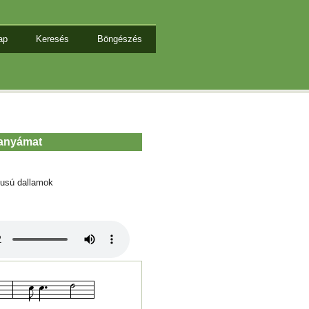
ap
Keresés
Böngészés
 anyámat
tusú dallamok