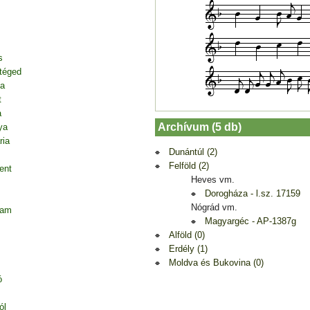
s
 téged
ja
t
a
Archívum (5 db)
ya
ria
Dunántúl (2)
Felföld (2)
ent
Heves vm.
Dorogháza - l.sz. 17159
Nógrád vm.
tam
Magyargéc - AP-1387g
Alföld (0)
Erdély (1)
Moldva és Bukovina (0)
ó
ól