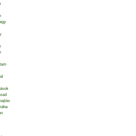
n
m
vagy
y
k
m
ntam
al
dások
asad
pajtás
mába
an