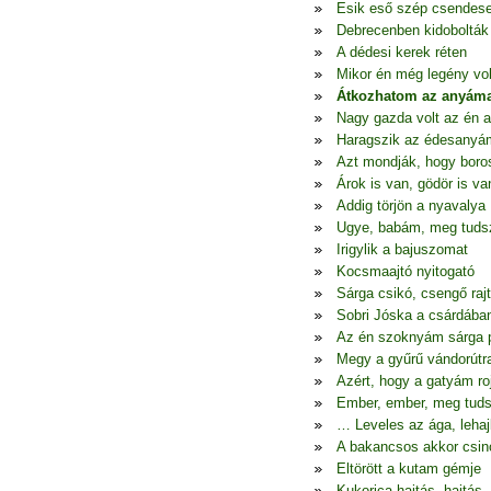
Esik eső szép csendes
Debrecenben kidobolták
A dédesi kerek réten
Mikor én még legény vo
Átkozhatom az anyáma
Nagy gazda volt az én 
Haragszik az édesanyá
Azt mondják, hogy boro
Árok is van, gödör is va
Addig törjön a nyavalya
Ugye, babám, meg tudsz
Irigylik a bajuszomat
Kocsmaajtó nyitogató
Sárga csikó, csengő raj
Sobri Jóska a csárdába
Az én szoknyám sárga p
Megy a gyűrű vándorútr
Azért, hogy a gatyám ro
Ember, ember, meg tuds
… Leveles az ága, lehaj
A bakancsos akkor csin
Eltörött a kutam gémje
Kukorica hajtás, hajtás