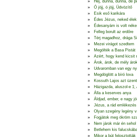
Hej, dunna, dunna, de p
Ó jöjj, ó jöjj, Üdvözítő
Esik eső karikára
Édes Jézus, neked élek
Édesanyám is volt nék
Felleg borult az erdőre
Térj magadhoz, drága S
Mezei virágot szedtem
Megölték a Basa Pistát
Azért, hogy kend kicsit
Árok, árok, de mély áro
Udvaromban van egy ny
Megdöglött a bíró lova
Kossuth Lajos azt üzen
Házigazda, aluszol-e 1;
Álla a keserves anya
Áldjad, ember, e nagy jó
Jézus, a rád emlékezés
Olyan szegény legény 
Fogjátok meg ökröm sza
Nem járok már én seho
Betlehem kis falucskáb
Mikor a bút felosztották