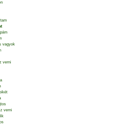
en
ltam
t
apám
m
s vagyok
n
 verni
ta
n
ikét
a
jtos
z verni
lik
os