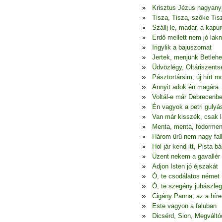
Krisztus Jézus nagyany
Tisza, Tisza, szőke Tis
Szállj le, madár, a kapur
Erdő mellett nem jó lakn
Irigylik a bajuszomat
Jertek, menjünk Betleh
Üdvözlégy, Oltáriszents
Pásztortársim, új hírt 
Annyit adok én magára
Voltál-e már Debrecenb
Én vagyok a petri gulyá
Van már kisszék, csak l
Menta, menta, fodormen
Három ürü nem nagy fal
Hol jár kend itt, Pista bá
Üzent nekem a gavallér
Adjon Isten jó éjszakát
Ó, te csodálatos német
Ó, te szegény juhászle
Cigány Panna, az a híre
Este vagyon a faluban
Dicsérd, Sion, Megváltó