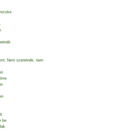
yecske
s
n
hetnék
árni; Nem szeretnék, nem
on
röme
an
en
tt
e be
lak