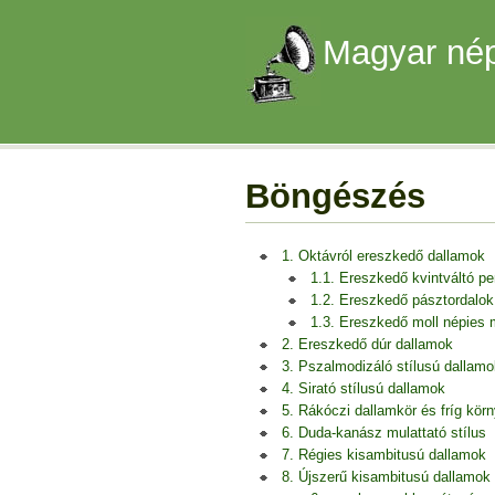
Magyar nép
Böngészés
1. Oktávról ereszkedő dallamok
1.1. Ereszkedő kvintváltó p
1.2. Ereszkedő pásztordalok
1.3. Ereszkedő moll népies
2. Ereszkedő dúr dallamok
3. Pszalmodizáló stílusú dallamo
4. Sirató stílusú dallamok
5. Rákóczi dallamkör és fríg kör
6. Duda-kanász mulattató stílus
7. Régies kisambitusú dallamok
8. Újszerű kisambitusú dallamok