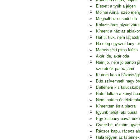
Elesett a tyúk a jégen
Molnár Anna, szép men
Meghalt az ecsedi biró
Kolozsváros olyan váro
Kiment a ház az ablako
Hát ti, fiúk, nem látjátok
Ha még egyszer lány le
Marosszéki piros kláris
Akár ide, akár oda
Nem jó, nem jó parton j
szeretnék partra járni
Ki nem kap a házasság
Bús szívemnek nagy ö
Betlehem kis falucskáb
Befordultam a konyhába
Nem loptam én életemb
Kimentem én a piacra
Igyunk tehát, aki búsul
Egy kisleány pávát őrzö
Gyere be, rózsám, gyer
Rácsos kapu, rácsos ab
Hála legyen az Istennek