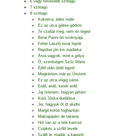
6 vagy kevesebb szótagú
7 szótagú
8 szótagú
Kukorica, édes málé
Ez az utca gidres-gödrös
Te csaltál meg, nem én téged
Bene Panni bő szoknyája
Fehér László lovat lopott
Repülve jön kis madárka
Árva vagyok, mint a gólya
Ó, szentséges Szűz Mária
Éjfél után ütött egyet
Megkértem már az Úristent
Ez az utca végig sáros
Erdő, erdő, kerek erdő
Jaj Istenem, hogyan jártam
Kura Jóska dudálása
Jer, hagyjuk őt itt aludni
Margit körúti fogházban
Makrapipám de takaros
Hol van az a tele kancsó
Csipkés a szőlő levele
Szállj le, madár, a kapuról