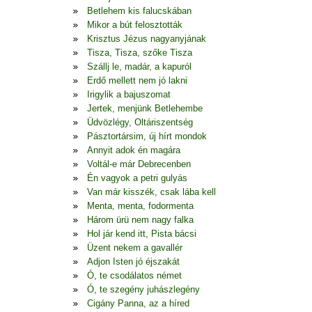
Betlehem kis falucskában
Mikor a bút felosztották
Krisztus Jézus nagyanyjának
Tisza, Tisza, szőke Tisza
Szállj le, madár, a kapuról
Erdő mellett nem jó lakni
Irigylik a bajuszomat
Jertek, menjünk Betlehembe
Üdvözlégy, Oltáriszentség
Pásztortársim, új hírt mondok
Annyit adok én magára
Voltál-e már Debrecenben
Én vagyok a petri gulyás
Van már kisszék, csak lába kell
Menta, menta, fodormenta
Három ürü nem nagy falka
Hol jár kend itt, Pista bácsi
Üzent nekem a gavallér
Adjon Isten jó éjszakát
Ó, te csodálatos német
Ó, te szegény juhászlegény
Cigány Panna, az a híred