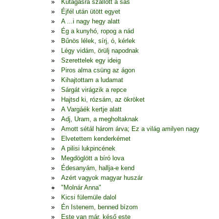
Kútágasra szállott a sas
Éjfél után ütött egyet
A ...i nagy hegy alatt
Ég a kunyhó, ropog a nád
Bűnös lélek, sírj, ó, kérlek
Légy vidám, örülj napodnak
Szerettelek egy ideig
Piros alma csüng az ágon
Kihajtottam a ludamat
Sárgát virágzik a repce
Hajtsd ki, rózsám, az ökröket
A Vargáék kertje alatt
Adj, Uram, a megholtaknak
Amott sétál három árva; Ez a világ amilyen nagy
Elvetettem kenderkémet
A pilisi lukpincének
Megdöglött a bíró lova
Édesanyám, hallja-e kend
Azért vagyok magyar huszár
"Molnár Anna"
Kicsi fülemüle dalol
Én Istenem, benned bízom
Este van már, késő este