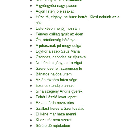
A gyöngyösi nagy piacon
Adjon Isten jó éjszakát
Húzd rá, cigány, ne húzz kettőt; Kicsi nekünk ez a
ház
Este későn ne jöjj hozzám
Fényes csillag gyúlt az égen
Óh, ártatlanság báránya
A juhásznak jól megy dolga
Egykor a szép Szűz Mária
Csöndes, csöndes az éjszaka
Ne húzd, cigány, azt a vígat
Szerencse fel, szerencse le
Bánatos hajóba ültem
Az én rózsám háza vége
Ezer esztendeje annak
Sír a szegény Andris gyerek
Fehér László lovat lopott
Ez a csárda nevezetes
Szállást keres a Szentcsalád
El kéne már haza menni
Ki az urát nem szereti
Sűrű erdő rejtekében