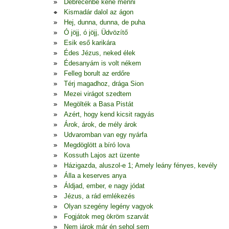
Debrecenbe kéne menni
Kismadár dalol az ágon
Hej, dunna, dunna, de puha
Ó jöjj, ó jöjj, Üdvözítő
Esik eső karikára
Édes Jézus, neked élek
Édesanyám is volt nékem
Felleg borult az erdőre
Térj magadhoz, drága Sion
Mezei virágot szedtem
Megölték a Basa Pistát
Azért, hogy kend kicsit ragyás
Árok, árok, de mély árok
Udvaromban van egy nyárfa
Megdöglött a bíró lova
Kossuth Lajos azt üzente
Házigazda, aluszol-e 1; Amely leány fényes, kevély
Álla a keserves anya
Áldjad, ember, e nagy jódat
Jézus, a rád emlékezés
Olyan szegény legény vagyok
Fogjátok meg ökröm szarvát
Nem járok már én sehol sem