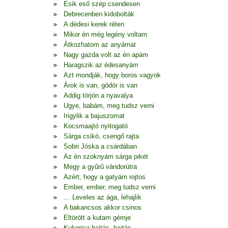
Esik eső szép csendesen
Debrecenben kidobolták
A dédesi kerek réten
Mikor én még legény voltam
Átkozhatom az anyámat
Nagy gazda volt az én apám
Haragszik az édesanyám
Azt mondják, hogy boros vagyok
Árok is van, gödör is van
Addig törjön a nyavalya
Ugye, babám, meg tudsz verni
Irigylik a bajuszomat
Kocsmaajtó nyitogató
Sárga csikó, csengő rajta
Sobri Jóska a csárdában
Az én szoknyám sárga pikét
Megy a gyűrű vándorútra
Azért, hogy a gatyám rojtos
Ember, ember, meg tudsz verni
… Leveles az ága, lehajlik
A bakancsos akkor csinos
Eltörött a kutam gémje
Kukorica hajtás, hajtás