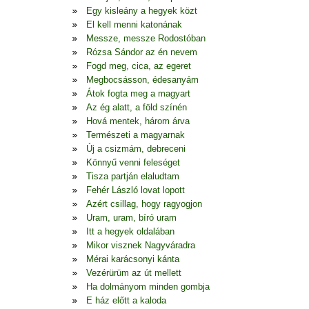
Egy kisleány a hegyek közt
El kell menni katonának
Messze, messze Rodostóban
Rózsa Sándor az én nevem
Fogd meg, cica, az egeret
Megbocsásson, édesanyám
Átok fogta meg a magyart
Az ég alatt, a föld színén
Hová mentek, három árva
Természeti a magyarnak
Új a csizmám, debreceni
Könnyű venni feleséget
Tisza partján elaludtam
Fehér László lovat lopott
Azért csillag, hogy ragyogjon
Uram, uram, bíró uram
Itt a hegyek oldalában
Mikor visznek Nagyváradra
Mérai karácsonyi kánta
Vezérürüm az út mellett
Ha dolmányom minden gombja
E ház előtt a kaloda