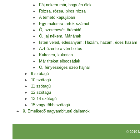
Fáj nekem már, hogy én élek
Rózsa, rózsa, piros rózsa
A temető kapujában
Egy malomra tartok számot
Ó, szerencsés örömidő
Ó, jaj nékem, Máriának
Isten veled, édesanyám; Hazám, hazám, édes hazám
Azt üzente a vén boltos
Kukorica, kukorica
Már titeket elbocsátlak
Ó, fényességes szép hajnal
9 szótagú
10 szótagú
11 szótagú
12 szótagú
13-14 szótagú
15 vagy több szótagú
9. Emelkedő nagyambitusú dallamok
© 2010 M