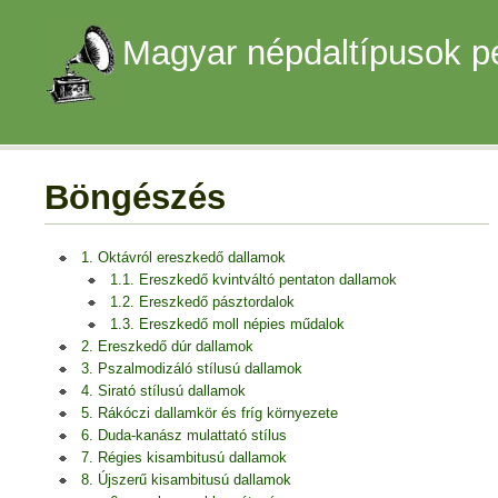
Magyar népdaltípusok p
Böngészés
1. Oktávról ereszkedő dallamok
1.1. Ereszkedő kvintváltó pentaton dallamok
1.2. Ereszkedő pásztordalok
1.3. Ereszkedő moll népies műdalok
2. Ereszkedő dúr dallamok
3. Pszalmodizáló stílusú dallamok
4. Sirató stílusú dallamok
5. Rákóczi dallamkör és fríg környezete
6. Duda-kanász mulattató stílus
7. Régies kisambitusú dallamok
8. Újszerű kisambitusú dallamok