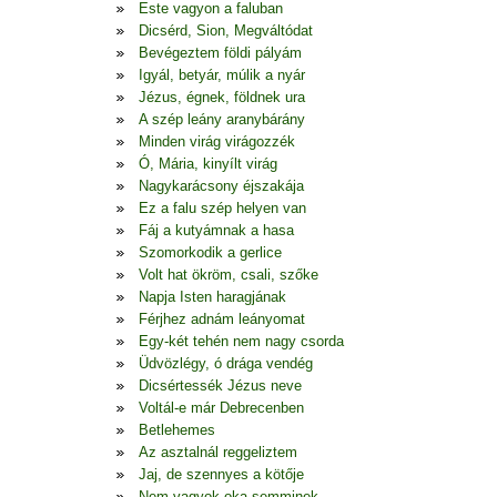
Este vagyon a faluban
Dicsérd, Sion, Megváltódat
Bevégeztem földi pályám
Igyál, betyár, múlik a nyár
Jézus, égnek, földnek ura
A szép leány aranybárány
Minden virág virágozzék
Ó, Mária, kinyílt virág
Nagykarácsony éjszakája
Ez a falu szép helyen van
Fáj a kutyámnak a hasa
Szomorkodik a gerlice
Volt hat ökröm, csali, szőke
Napja Isten haragjának
Férjhez adnám leányomat
Egy-két tehén nem nagy csorda
Üdvözlégy, ó drága vendég
Dicsértessék Jézus neve
Voltál-e már Debrecenben
Betlehemes
Az asztalnál reggeliztem
Jaj, de szennyes a kötője
Nem vagyok oka semminek