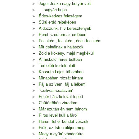
Jáger Jóska nagy betyár volt
... sugyári hopp
Édes-kedves feleségem
Sűrű erdő rejtekében
Áldozzunk, hív keresztények
Epret szedtem az erdőben
Fecském, fecském, édes fecském
Mit csinálnak a halászok
Zöld a kökény, majd megkékül
A miskolci híres boltban
Terbeléti kertek alatt
Kossuth Lajos táborában
Minapában rózsát láttam
Fáj a szívem, fáj a lelkem
"Csilivári-csalavári"
Fehér László lovat lopott
Csütörtökön virradóra
Már ezután én nem bánom
Piros levél hull a fáról
Három fehér kendőt veszek
Fiúk, az Isten áldjon meg
Megy a gyűrű vándorútra