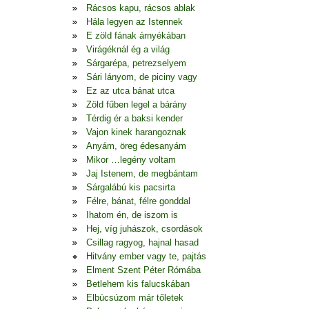
Rácsos kapu, rácsos ablak
Hála legyen az Istennek
E zöld fának árnyékában
Virágéknál ég a világ
Sárgarépa, petrezselyem
Sári lányom, de piciny vagy
Ez az utca bánat utca
Zöld fűben legel a bárány
Térdig ér a baksi kender
Vajon kinek harangoznak
Anyám, öreg édesanyám
Mikor …legény voltam
Jaj Istenem, de megbántam
Sárgalábú kis pacsirta
Félre, bánat, félre gonddal
Ihatom én, de iszom is
Hej, víg juhászok, csordások
Csillag ragyog, hajnal hasad
Hitvány ember vagy te, pajtás
Elment Szent Péter Rómába
Betlehem kis falucskában
Elbúcsúzom már tőletek