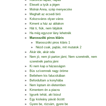
Elesett a tyúk a jégen
Molnár Anna, szép menyecske
Meghalt az ecsedi biró
Kolozsváros olyan város
Kiment a ház az ablakon
Hát ti, fiúk, nem látjátok
Ha még egyszer lány lehetnék
Marosszéki piros kláris
Marosszéki piros kláris 1
Nézd csak, pajtás, mit mutatok 2
Akár ide, akár oda
Nem jó, nem jó parton járni; Nem szeretnék, nem
szeretnék partra járni
Ki nem kap a házasságon
Bús szívemnek nagy öröme
Betlehem kis falucskában
Befordultam a konyhába
Nem loptam én életemben
Kimentem én a piacra
Igyunk tehát, aki búsul
Egy kisleány pávát őrzött
Gyere be, rózsám, gyere be