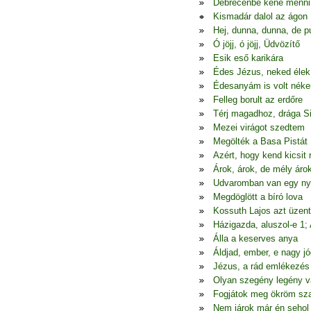
Debrecenbe kéne menni
Kismadár dalol az ágon
Hej, dunna, dunna, de p
Ó jöjj, ó jöjj, Üdvözítő
Esik eső karikára
Édes Jézus, neked élek
Édesanyám is volt nék
Felleg borult az erdőre
Térj magadhoz, drága S
Mezei virágot szedtem
Megölték a Basa Pistát
Azért, hogy kend kicsit
Árok, árok, de mély áro
Udvaromban van egy ny
Megdöglött a bíró lova
Kossuth Lajos azt üzen
Házigazda, aluszol-e 1;
Álla a keserves anya
Áldjad, ember, e nagy jó
Jézus, a rád emlékezés
Olyan szegény legény 
Fogjátok meg ökröm sza
Nem járok már én seho