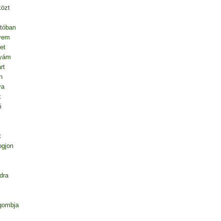
közt
tóban
vem
et
nyám
rt
n
va
k
i
t
ogjon
dra
gombja