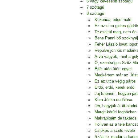
6 vagy kevesebb szótagú
7 szótagú
8 szótagú
Kukorica, édes málé
Ez az utca gidres-gödrö
Te csaltál meg, nem én
Bene Panni bő szoknyá
Fehér László lovat lopot
Repülve jön kis madárk
Árva vagyok, mint a gól
Ó, szentséges Szűz Má
Éjfél után ütött egyet
Megkértem már az Úrist
Ez az utca végig sáros
Erdő, erdő, kerek erdő
Jaj Istenem, hogyan jár
Kura Jóska dudálása
Jer, hagyjuk őt itt aludni
Margit körúti fogházban
Makrapipám de takaros
Hol van az a tele kancs
Csipkés a szőlő levele
Szállj le, madár, a kapur