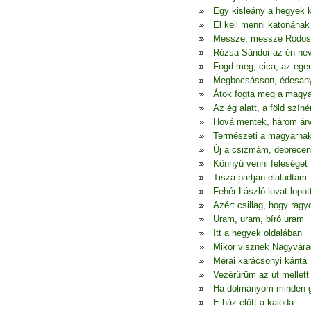
Egy kisleány a hegyek 
El kell menni katonának
Messze, messze Rodos
Rózsa Sándor az én ne
Fogd meg, cica, az eger
Megbocsásson, édesa
Átok fogta meg a magya
Az ég alatt, a föld színé
Hová mentek, három ár
Természeti a magyarna
Új a csizmám, debrecen
Könnyű venni feleséget
Tisza partján elaludtam
Fehér László lovat lopot
Azért csillag, hogy ragy
Uram, uram, bíró uram
Itt a hegyek oldalában
Mikor visznek Nagyvára
Mérai karácsonyi kánta
Vezérürüm az út mellett
Ha dolmányom minden 
E ház előtt a kaloda