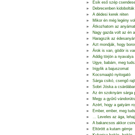
Esik eső szép csendes
Debrecenben kidobolták
A dédesi kerek réten
Mikor én még legény vo
Átkozhatom az anyáma
Nagy gazda volt az én 
Haragszik az édesanyá
Azt mondják, hogy boro
Árok is van, gödör is va
Addig törjön a nyavalya
Ugye, babám, meg tudsz
Irigylik a bajuszomat
Kocsmaajtó nyitogató
Sárga csikó, csengő raj
Sobri Jóska a csárdába
Az én szoknyám sárga p
Megy a gyűrű vándorútr
Azért, hogy a gatyám ro
Ember, ember, meg tuds
… Leveles az ága, lehaj
A bakancsos akkor csin
Eltörött a kutam gémje
Kukorica hajtás, hajtás