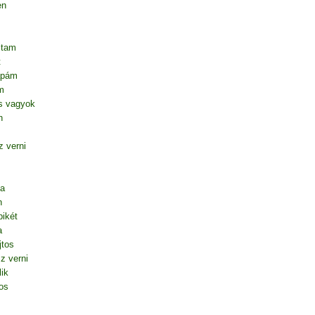
en
ltam
t
apám
m
s vagyok
n
 verni
ta
n
ikét
a
jtos
z verni
lik
os