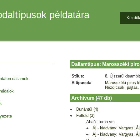
daltípusok példatára
Kezdől
Dallamtípus: Marosszéki piros
Stílus:
8. Újszerű kisambi
entaton dallamok
Altípusok:
Marosszéki piros kl
Nézd csak, pajtás,
 műdalok
Archívum (47 db)
k
Dunántúl (4)
Felföld (3)
nyezete
Abaúj-Torna vm.
Áj - kiadvány: Vargyas: Á
Áj - kiadvány: Vargyas: Á