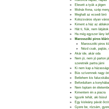
Elesett a tyúk a jégen
Molnár Anna, szép men
Meghalt az ecsedi biró
Kolozsváros olyan váro
Kiment a ház az ablako
Hát ti, fiúk, nem látjátok
Ha még egyszer lány le
Marosszéki piros klári
Marosszéki piros kl
Nézd csak, pajtás, 
Akár ide, akár oda
Nem jó, nem jó parton j
szeretnék partra járni
Ki nem kap a házasság
Bús szívemnek nagy ö
Betlehem kis falucskáb
Befordultam a konyhába
Nem loptam én életemb
Kimentem én a piacra
Igyunk tehát, aki búsul
Egy kisleány pávát őrzö
Gyere be, rózsám, gyer