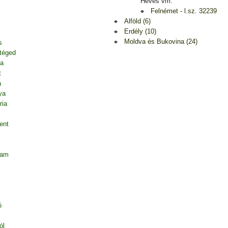
Heves vm.
Felnémet - l.sz. 32239
Alföld (6)
Erdély (10)
Moldva és Bukovina (24)
s
 téged
ja
t
a
ya
ria
ent
tam
ó
ól