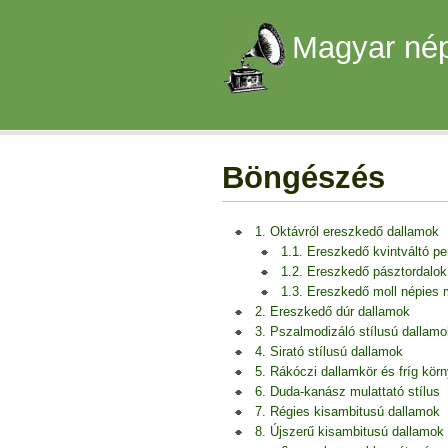
Magyar nép
Böngészés
1. Oktávról ereszkedő dallamok
1.1. Ereszkedő kvintváltó p
1.2. Ereszkedő pásztordalok
1.3. Ereszkedő moll népies
2. Ereszkedő dúr dallamok
3. Pszalmodizáló stílusú dallamo
4. Sirató stílusú dallamok
5. Rákóczi dallamkör és fríg kör
6. Duda-kanász mulattató stílus
7. Régies kisambitusú dallamok
8. Újszerű kisambitusú dallamok