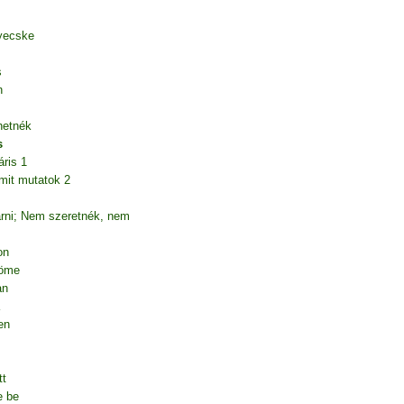
yecske
s
n
hetnék
s
áris 1
mit mutatok 2
árni; Nem szeretnék, nem
on
röme
an
en
tt
e be