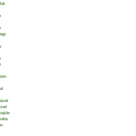
lak
n
m
vagy
y
k
m
ntam
al
dások
asad
pajtás
mába
an