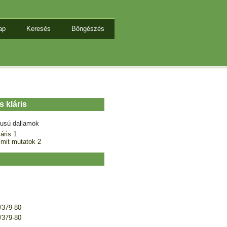
ap
Keresés
Böngészés
 kláris
tusú dallamok
áris 1
 mit mutatok 2
j/379-80
j/379-80