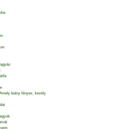
uha
em
ion
 ragyás
k
árfa
te
 Amely leány fényes, kevély
dat
vagyok
rvát
l sem