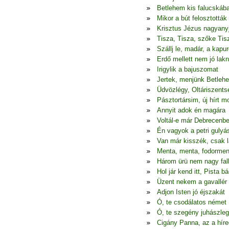
Betlehem kis falucskáb
Mikor a bút felosztották
Krisztus Jézus nagyany
Tisza, Tisza, szőke Tis
Szállj le, madár, a kapur
Erdő mellett nem jó lakn
Irigylik a bajuszomat
Jertek, menjünk Betleh
Üdvözlégy, Oltáriszents
Pásztortársim, új hírt 
Annyit adok én magára
Voltál-e már Debrecenb
Én vagyok a petri gulyá
Van már kisszék, csak l
Menta, menta, fodormen
Három ürü nem nagy fal
Hol jár kend itt, Pista bá
Üzent nekem a gavallér
Adjon Isten jó éjszakát
Ó, te csodálatos német
Ó, te szegény juhászle
Cigány Panna, az a híre