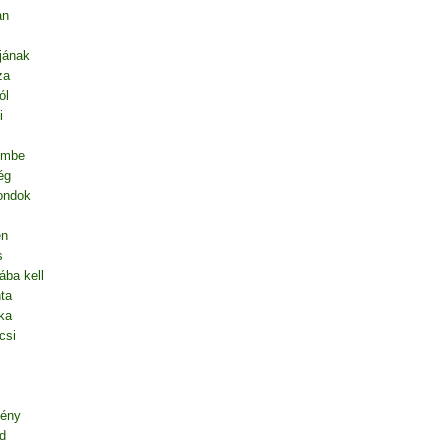
an
jának
za
ól
i
embe
ég
mondok
en
s
ába kell
ta
ka
csi
gény
d