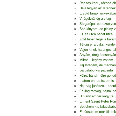
Rácsos kapu, rácsos ab
Hála legyen az Istennek
E zöld fának árnyékába
Virágéknál ég a világ
Sárgarépa, petrezselye
Sári lányom, de piciny 
Ez az utca bánat utca
Zöld fűben legel a bárán
Térdig ér a baksi kender
Vajon kinek harangozna
Anyám, öreg édesanyá
Mikor …legény voltam
Jaj Istenem, de megbá
Sárgalábú kis pacsirta
Félre, bánat, félre gondd
Ihatom én, de iszom is
Hej, víg juhászok, csor
Csillag ragyog, hajnal h
Hitvány ember vagy te, 
Elment Szent Péter Ró
Betlehem kis falucskáb
Elbúcsúzom már tőletek