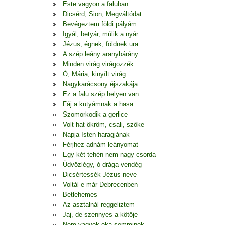
Este vagyon a faluban
Dicsérd, Sion, Megváltódat
Bevégeztem földi pályám
Igyál, betyár, múlik a nyár
Jézus, égnek, földnek ura
A szép leány aranybárány
Minden virág virágozzék
Ó, Mária, kinyílt virág
Nagykarácsony éjszakája
Ez a falu szép helyen van
Fáj a kutyámnak a hasa
Szomorkodik a gerlice
Volt hat ökröm, csali, szőke
Napja Isten haragjának
Férjhez adnám leányomat
Egy-két tehén nem nagy csorda
Üdvözlégy, ó drága vendég
Dicsértessék Jézus neve
Voltál-e már Debrecenben
Betlehemes
Az asztalnál reggeliztem
Jaj, de szennyes a kötője
Nem vagyok oka semminek