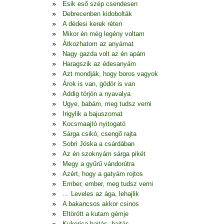
Esik eső szép csendesen
Debrecenben kidobolták
A dédesi kerek réten
Mikor én még legény voltam
Átkozhatom az anyámat
Nagy gazda volt az én apám
Haragszik az édesanyám
Azt mondják, hogy boros vagyok
Árok is van, gödör is van
Addig törjön a nyavalya
Ugye, babám, meg tudsz verni
Irigylik a bajuszomat
Kocsmaajtó nyitogató
Sárga csikó, csengő rajta
Sobri Jóska a csárdában
Az én szoknyám sárga pikét
Megy a gyűrű vándorútra
Azért, hogy a gatyám rojtos
Ember, ember, meg tudsz verni
… Leveles az ága, lehajlik
A bakancsos akkor csinos
Eltörött a kutam gémje
Kukorica hajtás, hajtás