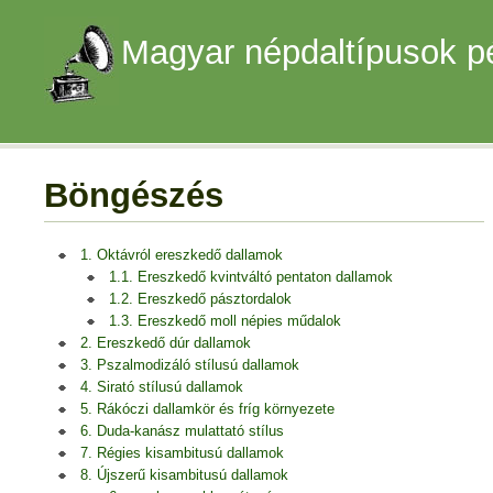
Magyar népdaltípusok p
Böngészés
1. Oktávról ereszkedő dallamok
1.1. Ereszkedő kvintváltó pentaton dallamok
1.2. Ereszkedő pásztordalok
1.3. Ereszkedő moll népies műdalok
2. Ereszkedő dúr dallamok
3. Pszalmodizáló stílusú dallamok
4. Sirató stílusú dallamok
5. Rákóczi dallamkör és fríg környezete
6. Duda-kanász mulattató stílus
7. Régies kisambitusú dallamok
8. Újszerű kisambitusú dallamok