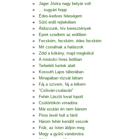
Jáger Jóska nagy betyár volt
... sugyári hopp
Édes-kedves feleségem
Sűrű erdő rejtekében
Áldozzunk, hív keresztények
Epret szedtem az erdőben
Fecském, fecském, édes fecském
Mit csinálnak a halászok
Zöld a kökény, majd megkékül
A miskolci híres boltban
Terbeléti kertek alatt
Kossuth Lajos táborában
Minapában rózsát láttam
Fáj a szívem, fáj a lelkem
"Csilivári-csalavári"
Fehér László lovat lopott
Csütörtökön virradóra
Már ezután én nem bánom
Piros levél hull a fáról
Három fehér kendőt veszek
Fiúk, az Isten áldjon meg
Megy a gyűrű vándorútra