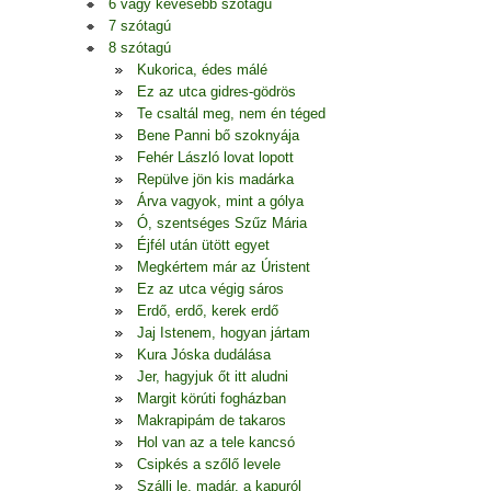
6 vagy kevesebb szótagú
7 szótagú
8 szótagú
Kukorica, édes málé
Ez az utca gidres-gödrös
Te csaltál meg, nem én téged
Bene Panni bő szoknyája
Fehér László lovat lopott
Repülve jön kis madárka
Árva vagyok, mint a gólya
Ó, szentséges Szűz Mária
Éjfél után ütött egyet
Megkértem már az Úristent
Ez az utca végig sáros
Erdő, erdő, kerek erdő
Jaj Istenem, hogyan jártam
Kura Jóska dudálása
Jer, hagyjuk őt itt aludni
Margit körúti fogházban
Makrapipám de takaros
Hol van az a tele kancsó
Csipkés a szőlő levele
Szállj le, madár, a kapuról