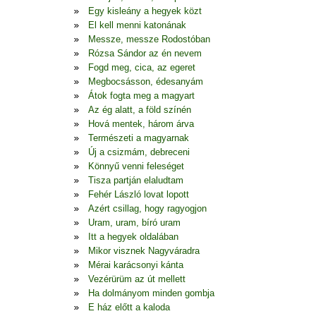
Egy kisleány a hegyek közt
El kell menni katonának
Messze, messze Rodostóban
Rózsa Sándor az én nevem
Fogd meg, cica, az egeret
Megbocsásson, édesanyám
Átok fogta meg a magyart
Az ég alatt, a föld színén
Hová mentek, három árva
Természeti a magyarnak
Új a csizmám, debreceni
Könnyű venni feleséget
Tisza partján elaludtam
Fehér László lovat lopott
Azért csillag, hogy ragyogjon
Uram, uram, bíró uram
Itt a hegyek oldalában
Mikor visznek Nagyváradra
Mérai karácsonyi kánta
Vezérürüm az út mellett
Ha dolmányom minden gombja
E ház előtt a kaloda