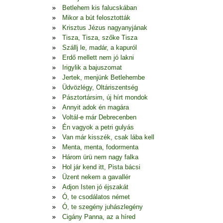
Betlehem kis falucskában
Mikor a bút felosztották
Krisztus Jézus nagyanyjának
Tisza, Tisza, szőke Tisza
Szállj le, madár, a kapuról
Erdő mellett nem jó lakni
Irigylik a bajuszomat
Jertek, menjünk Betlehembe
Üdvözlégy, Oltáriszentség
Pásztortársim, új hírt mondok
Annyit adok én magára
Voltál-e már Debrecenben
Én vagyok a petri gulyás
Van már kisszék, csak lába kell
Menta, menta, fodormenta
Három ürü nem nagy falka
Hol jár kend itt, Pista bácsi
Üzent nekem a gavallér
Adjon Isten jó éjszakát
Ó, te csodálatos német
Ó, te szegény juhászlegény
Cigány Panna, az a híred