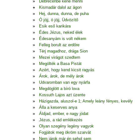
Debrecenbe kéne menni
Kismadár dalol az ágon
Hej, dunna, dunna, de puha
Ó jöjj, ó jöjj, Üdvözítő
Esik eső karikára
Édes Jézus, neked élek
Édesanyám is volt nékem
Felleg borult az erdőre
Térj magadhoz, drága Sion
Mezei virágot szedtem
Megölték a Basa Pistát
Azért, hogy kend kicsit ragyás
Árok, árok, de mély árok
Udvaromban van egy nyárfa
Megdöglött a bíró lova
Kossuth Lajos azt üzente
Házigazda, aluszol-e 1; Amely leány fényes, kevély
Álla a keserves anya
Áldjad, ember, e nagy jódat
Jézus, a rád emlékezés
Olyan szegény legény vagyok
Fogjátok meg ökröm szarvát
Nem járok már én sehol sem