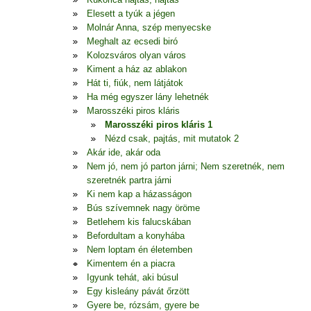
Elesett a tyúk a jégen
Molnár Anna, szép menyecske
Meghalt az ecsedi biró
Kolozsváros olyan város
Kiment a ház az ablakon
Hát ti, fiúk, nem látjátok
Ha még egyszer lány lehetnék
Marosszéki piros kláris
Marosszéki piros kláris 1
Nézd csak, pajtás, mit mutatok 2
Akár ide, akár oda
Nem jó, nem jó parton járni; Nem szeretnék, nem
szeretnék partra járni
Ki nem kap a házasságon
Bús szívemnek nagy öröme
Betlehem kis falucskában
Befordultam a konyhába
Nem loptam én életemben
Kimentem én a piacra
Igyunk tehát, aki búsul
Egy kisleány pávát őrzött
Gyere be, rózsám, gyere be