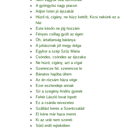
A gyöngyösi nagy piacon
Adjon Isten jó éjszakát
Húzd rá, cigány, ne húzz kettőt; Kicsi nekünk ez a
ház
Este későn ne jöjj hozzám
Fényes csillag gyúlt az égen
Óh, ártatlanság báránya
A juhásznak jól megy dolga
Egykor a szép Szűz Mária
Csöndes, csöndes az éjszaka
Ne húzd, cigány, azt a vígat
Szerencse fel, szerencse le
Bánatos hajóba ültem
Az én rózsám háza vége
Ezer esztendeje annak
Sír a szegény Andris gyerek
Fehér László lovat lopott
Ez a csárda nevezetes
Szállást keres a Szentcsalád
El kéne már haza menni
Ki az urát nem szereti
Sűrű erdő rejtekében