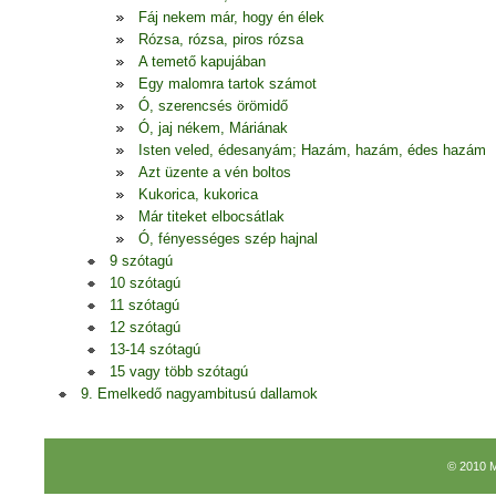
Fáj nekem már, hogy én élek
Rózsa, rózsa, piros rózsa
A temető kapujában
Egy malomra tartok számot
Ó, szerencsés örömidő
Ó, jaj nékem, Máriának
Isten veled, édesanyám; Hazám, hazám, édes hazám
Azt üzente a vén boltos
Kukorica, kukorica
Már titeket elbocsátlak
Ó, fényességes szép hajnal
9 szótagú
10 szótagú
11 szótagú
12 szótagú
13-14 szótagú
15 vagy több szótagú
9. Emelkedő nagyambitusú dallamok
© 2010 M