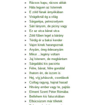
Rácsos kapu, rácsos ablak
Hála legyen az Istennek
E zöld fának árnyékában
Virágéknál ég a világ
Sárgarépa, petrezselyem
Sári lányom, de piciny vagy
Ez az utca bánat utca
Zöld fűben legel a bárány
Térdig ér a baksi kender
Vajon kinek harangoznak
Anyám, öreg édesanyám
Mikor …legény voltam
Jaj Istenem, de megbántam
Sárgalábú kis pacsirta
Félre, bánat, félre gonddal
Ihatom én, de iszom is
Hej, víg juhászok, csordások
Csillag ragyog, hajnal hasad
Hitvány ember vagy te, pajtás
Elment Szent Péter Rómába
Betlehem kis falucskában
Elbúcsúzom már tőletek