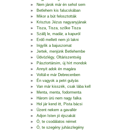
Nem járok már én sehol sem
Betlehem kis falucskában
Mikor a bút felosztották
Krisztus Jézus nagyanyjának
Tisza, Tisza, szőke Tisza
Szállj le, madár, a kapuról
Erdő mellett nem jó lakni
Irigylik a bajuszomat
Jertek, menjünk Betlehembe
Üdvözlégy, Oltáriszentség
Pásztortársim, új hírt mondok
Annyit adok én magára
Voltál-e már Debrecenben
Én vagyok a petri gulyás
Van már kisszék, csak lába kell
Menta, menta, fodormenta
Három ürü nem nagy falka
Hol jár kend itt, Pista bácsi
Üzent nekem a gavallér
Adjon Isten jó éjszakát
Ó, te csodálatos német
Ó, te szegény juhászlegény