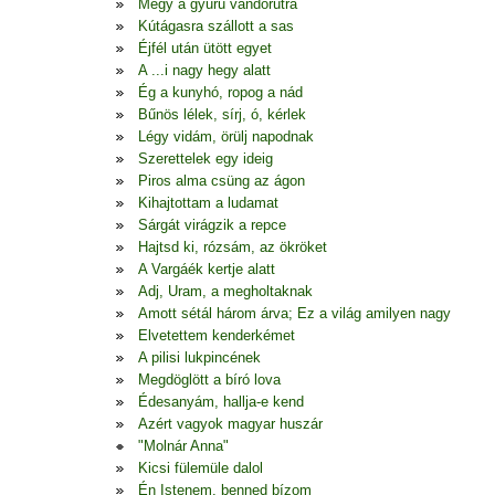
Megy a gyűrű vándorútra
Kútágasra szállott a sas
Éjfél után ütött egyet
A ...i nagy hegy alatt
Ég a kunyhó, ropog a nád
Bűnös lélek, sírj, ó, kérlek
Légy vidám, örülj napodnak
Szerettelek egy ideig
Piros alma csüng az ágon
Kihajtottam a ludamat
Sárgát virágzik a repce
Hajtsd ki, rózsám, az ökröket
A Vargáék kertje alatt
Adj, Uram, a megholtaknak
Amott sétál három árva; Ez a világ amilyen nagy
Elvetettem kenderkémet
A pilisi lukpincének
Megdöglött a bíró lova
Édesanyám, hallja-e kend
Azért vagyok magyar huszár
"Molnár Anna"
Kicsi fülemüle dalol
Én Istenem, benned bízom