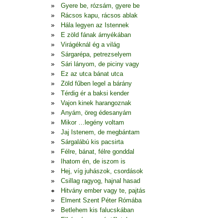
Gyere be, rózsám, gyere be
Rácsos kapu, rácsos ablak
Hála legyen az Istennek
E zöld fának árnyékában
Virágéknál ég a világ
Sárgarépa, petrezselyem
Sári lányom, de piciny vagy
Ez az utca bánat utca
Zöld fűben legel a bárány
Térdig ér a baksi kender
Vajon kinek harangoznak
Anyám, öreg édesanyám
Mikor …legény voltam
Jaj Istenem, de megbántam
Sárgalábú kis pacsirta
Félre, bánat, félre gonddal
Ihatom én, de iszom is
Hej, víg juhászok, csordások
Csillag ragyog, hajnal hasad
Hitvány ember vagy te, pajtás
Elment Szent Péter Rómába
Betlehem kis falucskában