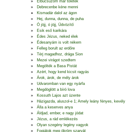
Elbúcsúzom már tőletek
Debrecenbe kéne menni
Kismadár dalol az ágon
Hej, dunna, dunna, de puha
Ó jöjj, ó jöjj, Üdvözítő
Esik eső karikára
Édes Jézus, neked élek
Édesanyám is volt nékem
Felleg borult az erdőre
Térj magadhoz, drága Sion
Mezei virágot szedtem
Megölték a Basa Pistát
Azért, hogy kend kicsit ragyás
Árok, árok, de mély árok
Udvaromban van egy nyárfa
Megdöglött a bíró lova
Kossuth Lajos azt üzente
Házigazda, aluszol-e 1; Amely leány fényes, kevély
Álla a keserves anya
Áldjad, ember, e nagy jódat
Jézus, a rád emlékezés
Olyan szegény legény vagyok
Fogjátok meg ökröm szarvát