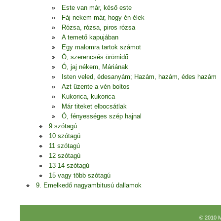
Este van már, késő este
Fáj nekem már, hogy én élek
Rózsa, rózsa, piros rózsa
A temető kapujában
Egy malomra tartok számot
Ó, szerencsés örömidő
Ó, jaj nékem, Máriának
Isten veled, édesanyám; Hazám, hazám, édes hazám
Azt üzente a vén boltos
Kukorica, kukorica
Már titeket elbocsátlak
Ó, fényességes szép hajnal
9 szótagú
10 szótagú
11 szótagú
12 szótagú
13-14 szótagú
15 vagy több szótagú
9. Emelkedő nagyambitusú dallamok
© 2010 M