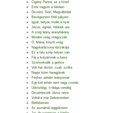
Cigány Panna, az a híred
Este vagyon a faluban
Dicsérd, Sion, Megváltódat
Bevégeztem földi pályám
Igyál, betyár, múlik a nyár
Jézus, égnek, földnek ura
A szép leány aranybárány
Minden virág virágozzék
Ó, Mária, kinyílt virág
Nagykarácsony éjszakája
Ez a falu szép helyen van
Fáj a kutyámnak a hasa
Szomorkodik a gerlice
Volt hat ökröm, csali, szőke
Napja Isten haragjának
Férjhez adnám leányomat
Egy-két tehén nem nagy csorda
Üdvözlégy, ó drága vendég
Dicsértessék Jézus neve
Voltál-e már Debrecenben
Betlehemes
Az asztalnál reggeliztem
Jaj, de szennyes a kötője