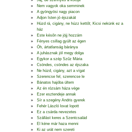
Nem vagyok oka semminek
A gyöngyösi nagy piacon
Adjon Isten jó éjszakát
Húzd rá, cigány, ne húzz kettőt; Kicsi nekünk ez a
ház
Este későn ne jöjj hozzám
Fényes csillag gyúlt az égen
Óh, ártatlanság báránya
A juhásznak jól megy dolga
Egykor a szép Szűz Mária
Csöndes, csöndes az éjszaka
Ne húzd, cigány, azt a vígat
Szerencse fel, szerencse le
Bánatos hajóba ültem
Az én rózsám háza vége
Ezer esztendeje annak
Sír a szegény Andris gyerek
Fehér László lovat lopott
Ez a csárda nevezetes
Szállást keres a Szentcsalád
El kéne már haza menni
Ki az urát nem szereti