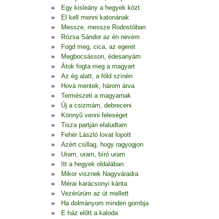
Egy kisleány a hegyek közt
El kell menni katonának
Messze, messze Rodostóban
Rózsa Sándor az én nevem
Fogd meg, cica, az egeret
Megbocsásson, édesanyám
Átok fogta meg a magyart
Az ég alatt, a föld színén
Hová mentek, három árva
Természeti a magyarnak
Új a csizmám, debreceni
Könnyű venni feleséget
Tisza partján elaludtam
Fehér László lovat lopott
Azért csillag, hogy ragyogjon
Uram, uram, bíró uram
Itt a hegyek oldalában
Mikor visznek Nagyváradra
Mérai karácsonyi kánta
Vezérürüm az út mellett
Ha dolmányom minden gombja
E ház előtt a kaloda