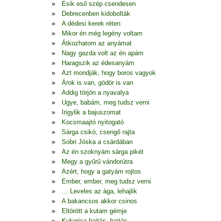
Esik eső szép csendesen
Debrecenben kidobolták
A dédesi kerek réten
Mikor én még legény voltam
Átkozhatom az anyámat
Nagy gazda volt az én apám
Haragszik az édesanyám
Azt mondják, hogy boros vagyok
Árok is van, gödör is van
Addig törjön a nyavalya
Ugye, babám, meg tudsz verni
Irigylik a bajuszomat
Kocsmaajtó nyitogató
Sárga csikó, csengő rajta
Sobri Jóska a csárdában
Az én szoknyám sárga pikét
Megy a gyűrű vándorútra
Azért, hogy a gatyám rojtos
Ember, ember, meg tudsz verni
… Leveles az ága, lehajlik
A bakancsos akkor csinos
Eltörött a kutam gémje
Kukorica hajtás, hajtás