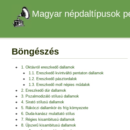
Magyar népdaltípusok p
Böngészés
1. Oktávról ereszkedő dallamok
1.1. Ereszkedő kvintváltó pentaton dallamok
1.2. Ereszkedő pásztordalok
1.3. Ereszkedő moll népies műdalok
2. Ereszkedő dúr dallamok
3. Pszalmodizáló stílusú dallamok
4. Sirató stílusú dallamok
5. Rákóczi dallamkör és fríg környezete
6. Duda-kanász mulattató stílus
7. Régies kisambitusú dallamok
8. Újszerű kisambitusú dallamok