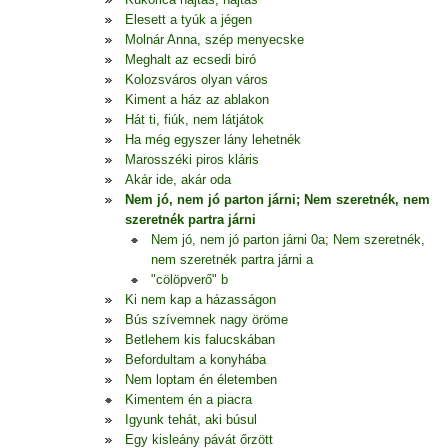
Elesett a tyúk a jégen
Molnár Anna, szép menyecske
Meghalt az ecsedi biró
Kolozsváros olyan város
Kiment a ház az ablakon
Hát ti, fiúk, nem látjátok
Ha még egyszer lány lehetnék
Marosszéki piros kláris
Akár ide, akár oda
Nem jó, nem jó parton járni; Nem szeretnék, nem
szeretnék partra járni
Nem jó, nem jó parton járni 0a; Nem szeretnék,
nem szeretnék partra járni a
"cölöpverő" b
Ki nem kap a házasságon
Bús szívemnek nagy öröme
Betlehem kis falucskában
Befordultam a konyhába
Nem loptam én életemben
Kimentem én a piacra
Igyunk tehát, aki búsul
Egy kisleány pávát őrzött