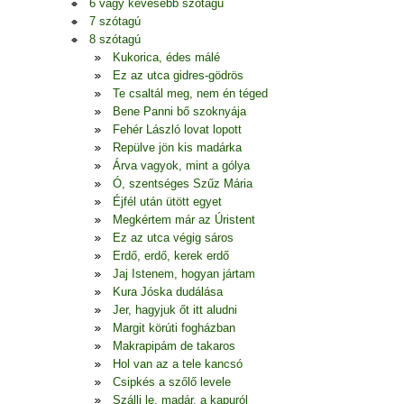
6 vagy kevesebb szótagú
7 szótagú
8 szótagú
Kukorica, édes málé
Ez az utca gidres-gödrös
Te csaltál meg, nem én téged
Bene Panni bő szoknyája
Fehér László lovat lopott
Repülve jön kis madárka
Árva vagyok, mint a gólya
Ó, szentséges Szűz Mária
Éjfél után ütött egyet
Megkértem már az Úristent
Ez az utca végig sáros
Erdő, erdő, kerek erdő
Jaj Istenem, hogyan jártam
Kura Jóska dudálása
Jer, hagyjuk őt itt aludni
Margit körúti fogházban
Makrapipám de takaros
Hol van az a tele kancsó
Csipkés a szőlő levele
Szállj le, madár, a kapuról