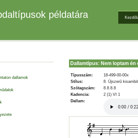
daltípusok példatára
Kezdől
Dallamtípus: Nem loptam én
Típusszám:
18-499-00-00x
entaton dallamok
Stílus:
8. Újszerű kisambi
Szótagszám:
8.8.8.8
 műdalok
Kadencia:
2 (1) VI 1
Dallam:
k
nyezete