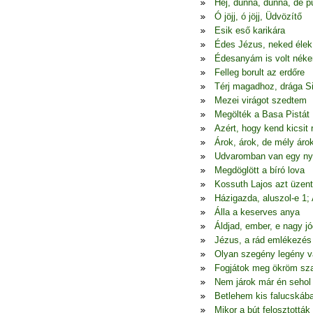
Hej, dunna, dunna, de p
Ó jöjj, ó jöjj, Üdvözítő
Esik eső karikára
Édes Jézus, neked élek
Édesanyám is volt nék
Felleg borult az erdőre
Térj magadhoz, drága S
Mezei virágot szedtem
Megölték a Basa Pistát
Azért, hogy kend kicsit
Árok, árok, de mély áro
Udvaromban van egy ny
Megdöglött a bíró lova
Kossuth Lajos azt üzen
Házigazda, aluszol-e 1;
Álla a keserves anya
Áldjad, ember, e nagy jó
Jézus, a rád emlékezés
Olyan szegény legény 
Fogjátok meg ökröm sza
Nem járok már én seho
Betlehem kis falucskáb
Mikor a bút felosztották