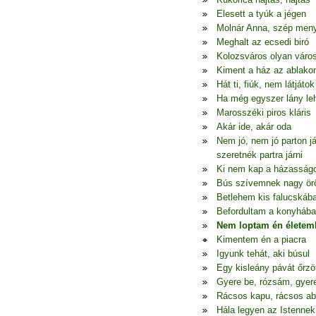
Elesett a tyúk a jégen
Molnár Anna, szép men
Meghalt az ecsedi biró
Kolozsváros olyan váro
Kiment a ház az ablako
Hát ti, fiúk, nem látjátok
Ha még egyszer lány le
Marosszéki piros kláris
Akár ide, akár oda
Nem jó, nem jó parton j
szeretnék partra járni
Ki nem kap a házasság
Bús szívemnek nagy ö
Betlehem kis falucskáb
Befordultam a konyhába
Nem loptam én életem
Kimentem én a piacra
Igyunk tehát, aki búsul
Egy kisleány pávát őrzö
Gyere be, rózsám, gyer
Rácsos kapu, rácsos ab
Hála legyen az Istennek