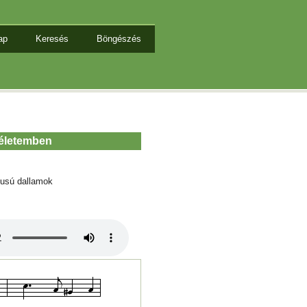
ap
Keresés
Böngészés
 életemben
tusú dallamok