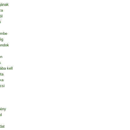
jának
za
ól
i
embe
ég
mondok
en
s
ába kell
ta
ka
csi
gény
d
dat