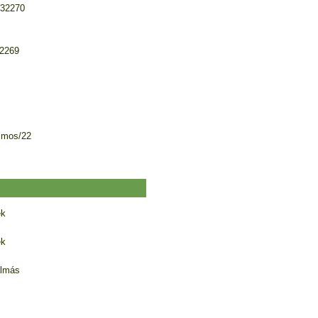
 32270
32269
lmos/22
ék
ék
almás