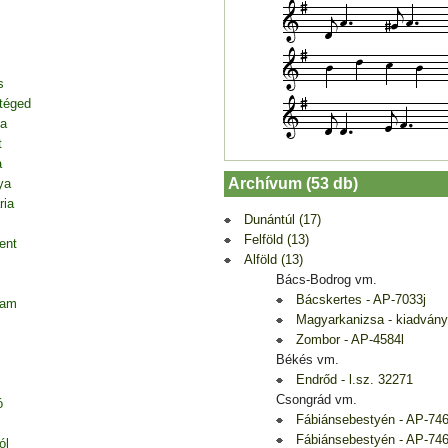
s
 téged
ja
t
a
Archívum (53 db)
ya
ria
Dunántúl (17)
Felföld (13)
ent
Alföld (13)
Bács-Bodrog vm.
Bácskertes - AP-7033j
tam
Magyarkanizsa - kiadvány:
Zombor - AP-4584l
Békés vm.
Endrőd - l.sz. 32271
Csongrád vm.
ó
Fábiánsebestyén - AP-74
Fábiánsebestyén - AP-746
ól