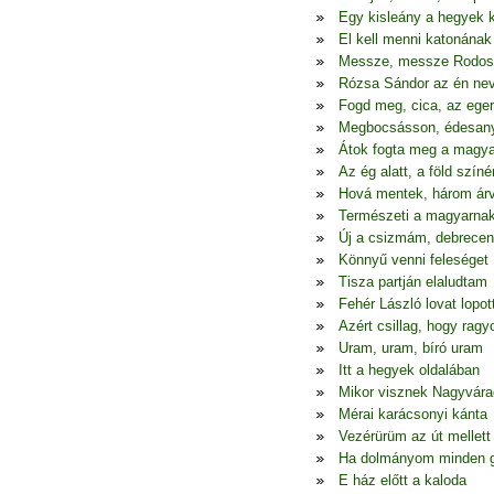
Egy kisleány a hegyek 
El kell menni katonának
Messze, messze Rodos
Rózsa Sándor az én ne
Fogd meg, cica, az eger
Megbocsásson, édesa
Átok fogta meg a magya
Az ég alatt, a föld színé
Hová mentek, három ár
Természeti a magyarna
Új a csizmám, debrecen
Könnyű venni feleséget
Tisza partján elaludtam
Fehér László lovat lopot
Azért csillag, hogy ragy
Uram, uram, bíró uram
Itt a hegyek oldalában
Mikor visznek Nagyvára
Mérai karácsonyi kánta
Vezérürüm az út mellett
Ha dolmányom minden 
E ház előtt a kaloda