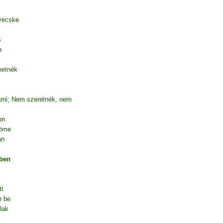
yecske
s
n
hetnék
árni; Nem szeretnék, nem
on
röme
an
ben
tt
e be
lak