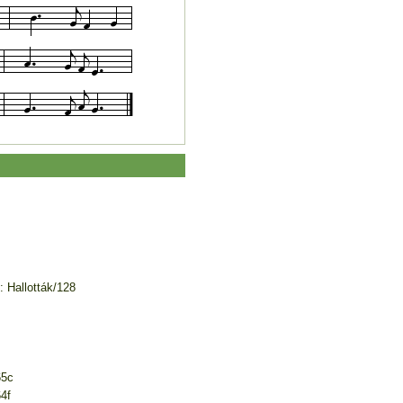
 Hallották/128
65c
4f