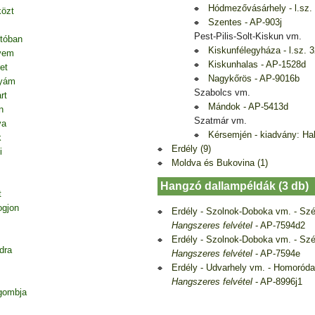
Hódmezővásárhely - l.sz.
közt
Szentes - AP-903j
Pest-Pilis-Solt-Kiskun vm.
tóban
Kiskunfélegyháza - l.sz. 
vem
Kiskunhalas - AP-1528d
et
Nagykőrös - AP-9016b
nyám
Szabolcs vm.
rt
Mándok - AP-5413d
n
Szatmár vm.
va
Kérsemjén - kiadvány: Ha
k
Erdély (9)
i
Moldva és Bukovina (1)
Hangzó dallampéldák (3 db)
t
ogjon
Erdély - Szolnok-Doboka vm. - Sz
Hangszeres felvétel
- AP-7594d2
Erdély - Szolnok-Doboka vm. - Sz
dra
Hangszeres felvétel
- AP-7594e
Erdély - Udvarhely vm. - Homoród
Hangszeres felvétel
- AP-8996j1
gombja