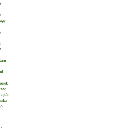
n
m
vagy
y
k
m
ntam
al
dások
asad
pajtás
mába
an