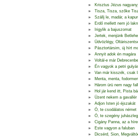
Krisztus Jézus nagyany
Tisza, Tisza, szőke Tis
Szállj le, madár, a kapur
Erdő mellett nem jó lakn
Irigylik a bajuszomat
Jertek, menjünk Betleh
Üdvözlégy, Oltáriszents
Pásztortársim, új hírt 
Annyit adok én magára
Voltál-e már Debrecenb
Én vagyok a petri gulyá
Van már kisszék, csak l
Menta, menta, fodormen
Három ürü nem nagy fal
Hol jár kend itt, Pista bá
Üzent nekem a gavallér
Adjon Isten jó éjszakát
Ó, te csodálatos német
Ó, te szegény juhászle
Cigány Panna, az a híre
Este vagyon a faluban
Dicsérd, Sion, Megváltó