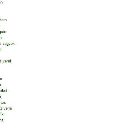
en
ltam
t
apám
m
s vagyok
n
 verni
ta
n
ikét
a
jtos
z verni
lik
os