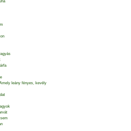
uha
em
ion
 ragyás
k
árfa
te
 Amely leány fényes, kevély
dat
vagyok
rvát
l sem
an