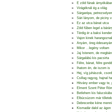
E zöld fának árnyékába
Virágéknál ég a világ
Sárgarépa, petrezselye
Sári lányom, de piciny 
Ez az utca bánat utca
Zöld fűben legel a bárán
Térdig ér a baksi kender
Vajon kinek harangozna
Anyám, öreg édesanyá
Mikor …legény voltam
Jaj Istenem, de megbá
Sárgalábú kis pacsirta
Félre, bánat, félre gondd
Ihatom én, de iszom is
Hej, víg juhászok, csor
Csillag ragyog, hajnal h
Hitvány ember vagy te, 
Elment Szent Péter Ró
Betlehem kis falucskáb
Elbúcsúzom már tőletek
Debrecenbe kéne menni
Kismadár dalol az ágon