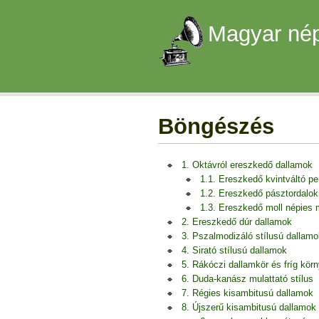
Magyar nép
Böngészés
1. Oktávról ereszkedő dallamok
1.1. Ereszkedő kvintváltó p
1.2. Ereszkedő pásztordalok
1.3. Ereszkedő moll népies
2. Ereszkedő dúr dallamok
3. Pszalmodizáló stílusú dallamo
4. Sirató stílusú dallamok
5. Rákóczi dallamkör és fríg kör
6. Duda-kanász mulattató stílus
7. Régies kisambitusú dallamok
8. Újszerű kisambitusú dallamok