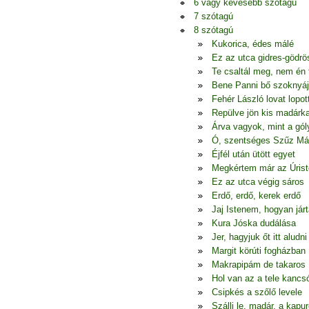
6 vagy kevesebb szótagú
7 szótagú
8 szótagú
Kukorica, édes málé
Ez az utca gidres-gödrö
Te csaltál meg, nem én
Bene Panni bő szoknyá
Fehér László lovat lopot
Repülve jön kis madárk
Árva vagyok, mint a gól
Ó, szentséges Szűz Má
Éjfél után ütött egyet
Megkértem már az Úrist
Ez az utca végig sáros
Erdő, erdő, kerek erdő
Jaj Istenem, hogyan jár
Kura Jóska dudálása
Jer, hagyjuk őt itt aludni
Margit körúti fogházban
Makrapipám de takaros
Hol van az a tele kancs
Csipkés a szőlő levele
Szállj le, madár, a kapur