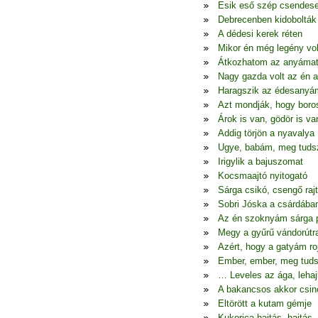
Esik eső szép csendes
Debrecenben kidobolták
A dédesi kerek réten
Mikor én még legény vo
Átkozhatom az anyáma
Nagy gazda volt az én 
Haragszik az édesanyá
Azt mondják, hogy boro
Árok is van, gödör is va
Addig törjön a nyavalya
Ugye, babám, meg tudsz
Irigylik a bajuszomat
Kocsmaajtó nyitogató
Sárga csikó, csengő raj
Sobri Jóska a csárdába
Az én szoknyám sárga p
Megy a gyűrű vándorútr
Azért, hogy a gatyám ro
Ember, ember, meg tuds
… Leveles az ága, lehaj
A bakancsos akkor csin
Eltörött a kutam gémje
Kukorica hajtás, hajtás