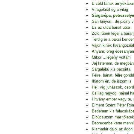
E zöld fának árnyékába
Virágéknál ég a világ
Sárgarépa, petrezsely
Sári lányom, de piciny 
Ez az utca bánat utca
Zöld fűben legel a bárán
Térdig ér a baksi kender
Vajon kinek harangozna
Anyám, öreg édesanyá
Mikor …legény voltam
Jaj Istenem, de megbá
Sárgalábú kis pacsirta
Félre, bánat, félre gondd
Ihatom én, de iszom is
Hej, víg juhászok, csor
Csillag ragyog, hajnal h
Hitvány ember vagy te, 
Elment Szent Péter Ró
Betlehem kis falucskáb
Elbúcsúzom már tőletek
Debrecenbe kéne menni
Kismadár dalol az ágon