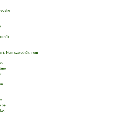
yecske
s
n
hetnék
árni; Nem szeretnék, nem
on
röme
an
en
tt
e be
lak