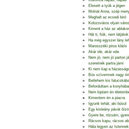
Elesett a tyúk a jégen
Molnár Anna, szép men
Meghalt az ecsedi biró
Kolozsváros olyan váro
Kiment a ház az ablako
Hát ti, fiúk, nem látjátok
Ha még egyszer lány le
Marosszéki piros kláris
Akár ide, akár oda
Nem jó, nem jó parton j
szeretnék partra járni
Ki nem kap a házasság
Bús szívemnek nagy ö
Betlehem kis falucskáb
Befordultam a konyhába
Nem loptam én életemb
Kimentem én a piacra
Igyunk tehát, aki búsul
Egy kisleány pávát őrzö
Gyere be, rózsám, gyer
Rácsos kapu, rácsos ab
Hála legyen az Istennek