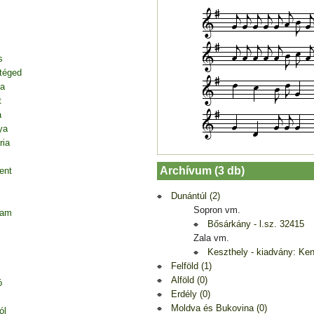
s
 téged
ja
t
a
ya
ria
Archívum (3 db)
ent
Dunántúl (2)
Sopron vm.
tam
Bősárkány - l.sz. 32415
Zala vm.
Keszthely - kiadvány: Ke
Felföld (1)
Alföld (0)
ó
Erdély (0)
Moldva és Bukovina (0)
ól