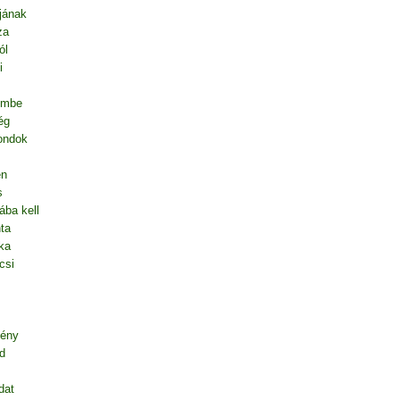
jának
za
ól
i
embe
ég
mondok
en
s
ába kell
ta
ka
csi
gény
d
dat