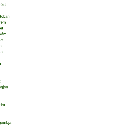
közt
tóban
vem
et
nyám
rt
n
va
k
i
t
ogjon
dra
gombja