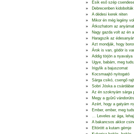
Esik eső szép csendes
Debrecenben kidobolták
A dédesi kerek réten
Mikor én még legény vo
Átkozhatom az anyáma
Nagy gazda volt az én 
Haragszik az édesanyá
Azt mondják, hogy boro
Árok is van, gödör is va
Addig törjön a nyavalya
Ugye, babám, meg tudsz
Irigylik a bajuszomat
Kocsmaajtó nyitogató
Sárga csikó, csengő raj
Sobri Jóska a csárdába
Az én szoknyám sárga p
Megy a gyűrű vándorútr
Azért, hogy a gatyám ro
Ember, ember, meg tuds
… Leveles az ága, lehaj
A bakancsos akkor csin
Eltörött a kutam gémje
Kukorica hajtás, hajtás