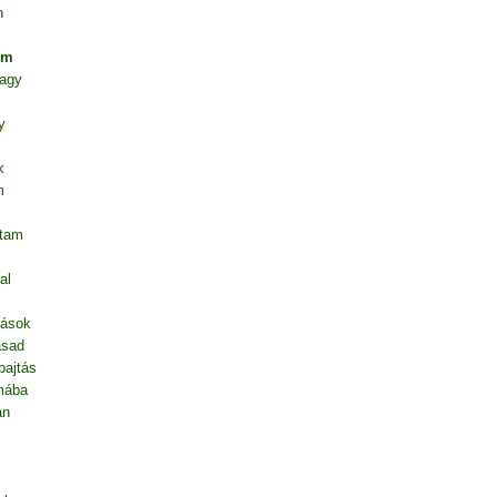
n
em
vagy
y
k
m
ntam
al
dások
asad
pajtás
mába
an