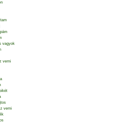
en
ltam
t
apám
m
s vagyok
n
 verni
ta
n
ikét
a
jtos
z verni
lik
os