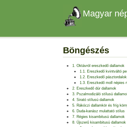
Magyar nép
Böngészés
1. Oktávról ereszkedő dallamok
1.1. Ereszkedő kvintváltó p
1.2. Ereszkedő pásztordalok
1.3. Ereszkedő moll népies
2. Ereszkedő dúr dallamok
3. Pszalmodizáló stílusú dallamo
4. Sirató stílusú dallamok
5. Rákóczi dallamkör és fríg kör
6. Duda-kanász mulattató stílus
7. Régies kisambitusú dallamok
8. Újszerű kisambitusú dallamok