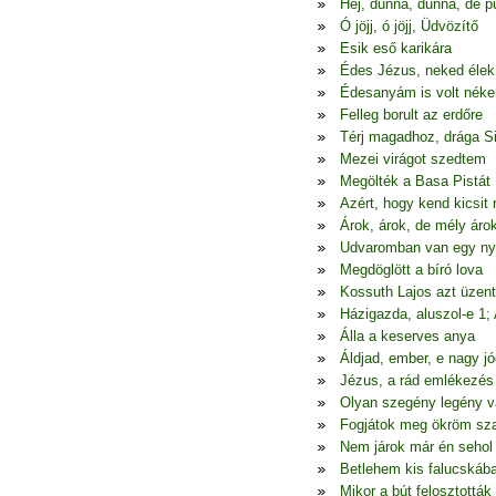
Hej, dunna, dunna, de p
Ó jöjj, ó jöjj, Üdvözítő
Esik eső karikára
Édes Jézus, neked élek
Édesanyám is volt nék
Felleg borult az erdőre
Térj magadhoz, drága S
Mezei virágot szedtem
Megölték a Basa Pistát
Azért, hogy kend kicsit
Árok, árok, de mély áro
Udvaromban van egy ny
Megdöglött a bíró lova
Kossuth Lajos azt üzen
Házigazda, aluszol-e 1;
Álla a keserves anya
Áldjad, ember, e nagy jó
Jézus, a rád emlékezés
Olyan szegény legény 
Fogjátok meg ökröm sza
Nem járok már én seho
Betlehem kis falucskáb
Mikor a bút felosztották