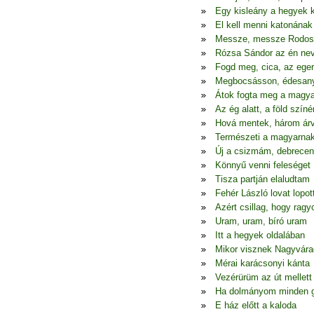
Egy kisleány a hegyek 
El kell menni katonának
Messze, messze Rodos
Rózsa Sándor az én ne
Fogd meg, cica, az eger
Megbocsásson, édesa
Átok fogta meg a magya
Az ég alatt, a föld színé
Hová mentek, három ár
Természeti a magyarna
Új a csizmám, debrecen
Könnyű venni feleséget
Tisza partján elaludtam
Fehér László lovat lopot
Azért csillag, hogy ragy
Uram, uram, bíró uram
Itt a hegyek oldalában
Mikor visznek Nagyvára
Mérai karácsonyi kánta
Vezérürüm az út mellett
Ha dolmányom minden 
E ház előtt a kaloda