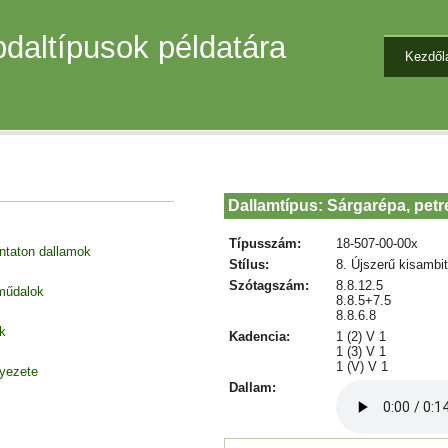
daltípusok példatára
Kezdől
Dallamtípus: Sárgarépa, pet
Típusszám:
18-507-00-00x
entaton dallamok
Stílus:
8. Újszerű kisambi
Szótagszám:
8.8.12.5
 műdalok
8.8.5+7.5
8.8.6.8
k
Kadencia:
1 (2) V 1
1 (3) V 1
1 (V) V 1
nyezete
Dallam: