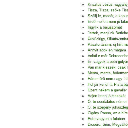
Krisztus Jézus nagyany
Tisza, Tisza, szőke Tis
Szállj le, madár, a kapur
Erdő mellett nem jó lakn
Irigylik a bajuszomat
Jertek, menjünk Betleh
Üdvözlégy, Oltáriszents
Pásztortársim, új hírt 
Annyit adok én magára
Voltál-e már Debrecenb
Én vagyok a petri gulyá
Van már kisszék, csak l
Menta, menta, fodormen
Három ürü nem nagy fal
Hol jár kend itt, Pista bá
Üzent nekem a gavallér
Adjon Isten jó éjszakát
Ó, te csodálatos német
Ó, te szegény juhászle
Cigány Panna, az a híre
Este vagyon a faluban
Dicsérd, Sion, Megváltó