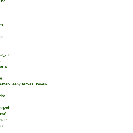
uha
em
ion
 ragyás
k
árfa
te
 Amely leány fényes, kevély
dat
vagyok
rvát
l sem
an