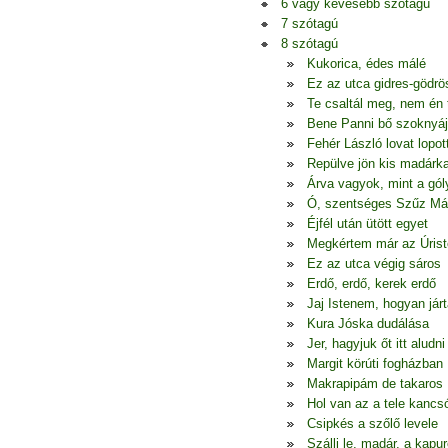
6 vagy kevesebb szótagú
7 szótagú
8 szótagú
Kukorica, édes málé
Ez az utca gidres-gödrö
Te csaltál meg, nem én
Bene Panni bő szoknyá
Fehér László lovat lopot
Repülve jön kis madárk
Árva vagyok, mint a gól
Ó, szentséges Szűz Má
Éjfél után ütött egyet
Megkértem már az Úrist
Ez az utca végig sáros
Erdő, erdő, kerek erdő
Jaj Istenem, hogyan jár
Kura Jóska dudálása
Jer, hagyjuk őt itt aludni
Margit körúti fogházban
Makrapipám de takaros
Hol van az a tele kancs
Csipkés a szőlő levele
Szállj le, madár, a kapur