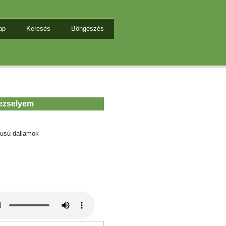
ap
Keresés
Böngészés
rezselyem
tusú dallamok