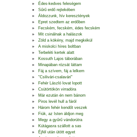
Édes-kedves feleségem
Sűrű erdő rejtekében
Áldozzunk, hív keresztények
Epret szedtem az erdőben
Fecském, fecském, édes fecském
Mit csinálnak a halászok
Zöld a kökény, majd megkékül
A miskolci híres boltban
Terbeléti kertek alatt
Kossuth Lajos táborában
Minapában rózsát láttam
Fáj a szívem, fáj a lelkem
"Csilivári-csalavári"
Fehér László lovat lopott
Csütörtökön virradóra
Már ezután én nem bánom
Piros levél hull a fáról
Három fehér kendőt veszek
Fiúk, az Isten áldjon meg
Megy a gyűrű vándorútra
Kútágasra szállott a sas
Éjfél után ütött egyet