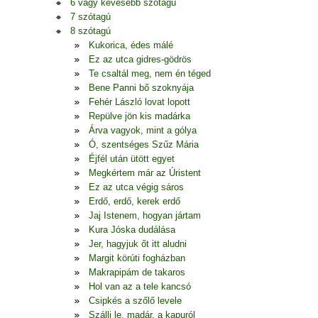
6 vagy kevesebb szótagú
7 szótagú
8 szótagú
Kukorica, édes málé
Ez az utca gidres-gödrös
Te csaltál meg, nem én téged
Bene Panni bő szoknyája
Fehér László lovat lopott
Repülve jön kis madárka
Árva vagyok, mint a gólya
Ó, szentséges Szűz Mária
Éjfél után ütött egyet
Megkértem már az Úristent
Ez az utca végig sáros
Erdő, erdő, kerek erdő
Jaj Istenem, hogyan jártam
Kura Jóska dudálása
Jer, hagyjuk őt itt aludni
Margit körúti fogházban
Makrapipám de takaros
Hol van az a tele kancsó
Csipkés a szőlő levele
Szállj le, madár, a kapuról