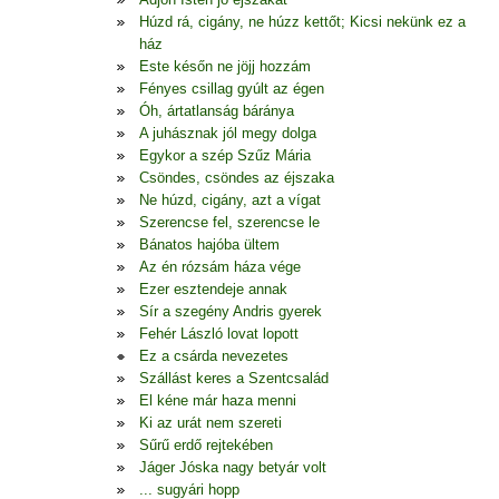
Húzd rá, cigány, ne húzz kettőt; Kicsi nekünk ez a
ház
Este későn ne jöjj hozzám
Fényes csillag gyúlt az égen
Óh, ártatlanság báránya
A juhásznak jól megy dolga
Egykor a szép Szűz Mária
Csöndes, csöndes az éjszaka
Ne húzd, cigány, azt a vígat
Szerencse fel, szerencse le
Bánatos hajóba ültem
Az én rózsám háza vége
Ezer esztendeje annak
Sír a szegény Andris gyerek
Fehér László lovat lopott
Ez a csárda nevezetes
Szállást keres a Szentcsalád
El kéne már haza menni
Ki az urát nem szereti
Sűrű erdő rejtekében
Jáger Jóska nagy betyár volt
... sugyári hopp