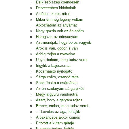
Esik eső szép csendesen
Debrecenben kidobolták
A dédesi kerek réten
Mikor én még legény voltam
Átkozhatom az anyámat
Nagy gazda volt az én apám
Haragszik az édesanyám
Azt mondják, hogy boros vagyok
Árok is van, gödör is van
Addig törjön a nyavalya
Ugye, babám, meg tudsz verni
Irigylik a bajuszomat
Kocsmaajtó nyitogató
Sárga csikó, csengő rajta
Sobri Jóska a csárdában
Az én szoknyám sárga pikét
Megy a gyűrű vándorútra
Azért, hogy a gatyám rojtos
Ember, ember, meg tudsz verni
… Leveles az ága, lehajlik
A bakancsos akkor csinos
Eltörött a kutam gémje
Kukorica hajtás, hajtás