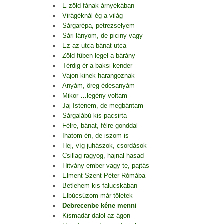
E zöld fának árnyékában
Virágéknál ég a világ
Sárgarépa, petrezselyem
Sári lányom, de piciny vagy
Ez az utca bánat utca
Zöld fűben legel a bárány
Térdig ér a baksi kender
Vajon kinek harangoznak
Anyám, öreg édesanyám
Mikor …legény voltam
Jaj Istenem, de megbántam
Sárgalábú kis pacsirta
Félre, bánat, félre gonddal
Ihatom én, de iszom is
Hej, víg juhászok, csordások
Csillag ragyog, hajnal hasad
Hitvány ember vagy te, pajtás
Elment Szent Péter Rómába
Betlehem kis falucskában
Elbúcsúzom már tőletek
Debrecenbe kéne menni
Kismadár dalol az ágon