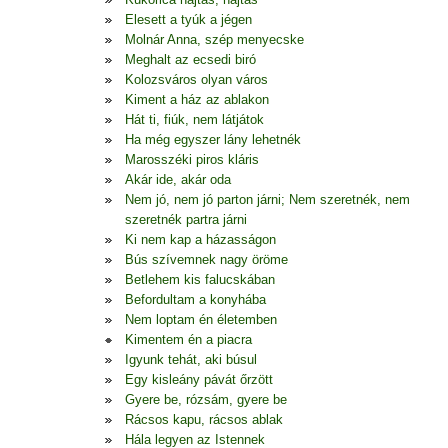
Elesett a tyúk a jégen
Molnár Anna, szép menyecske
Meghalt az ecsedi biró
Kolozsváros olyan város
Kiment a ház az ablakon
Hát ti, fiúk, nem látjátok
Ha még egyszer lány lehetnék
Marosszéki piros kláris
Akár ide, akár oda
Nem jó, nem jó parton járni; Nem szeretnék, nem
szeretnék partra járni
Ki nem kap a házasságon
Bús szívemnek nagy öröme
Betlehem kis falucskában
Befordultam a konyhába
Nem loptam én életemben
Kimentem én a piacra
Igyunk tehát, aki búsul
Egy kisleány pávát őrzött
Gyere be, rózsám, gyere be
Rácsos kapu, rácsos ablak
Hála legyen az Istennek