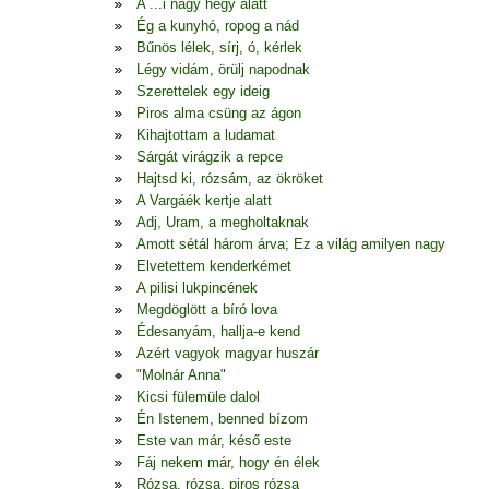
A ...i nagy hegy alatt
Ég a kunyhó, ropog a nád
Bűnös lélek, sírj, ó, kérlek
Légy vidám, örülj napodnak
Szerettelek egy ideig
Piros alma csüng az ágon
Kihajtottam a ludamat
Sárgát virágzik a repce
Hajtsd ki, rózsám, az ökröket
A Vargáék kertje alatt
Adj, Uram, a megholtaknak
Amott sétál három árva; Ez a világ amilyen nagy
Elvetettem kenderkémet
A pilisi lukpincének
Megdöglött a bíró lova
Édesanyám, hallja-e kend
Azért vagyok magyar huszár
"Molnár Anna"
Kicsi fülemüle dalol
Én Istenem, benned bízom
Este van már, késő este
Fáj nekem már, hogy én élek
Rózsa, rózsa, piros rózsa