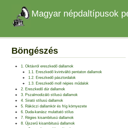
Magyar népdaltípusok p
Böngészés
1. Oktávról ereszkedő dallamok
1.1. Ereszkedő kvintváltó pentaton dallamok
1.2. Ereszkedő pásztordalok
1.3. Ereszkedő moll népies műdalok
2. Ereszkedő dúr dallamok
3. Pszalmodizáló stílusú dallamok
4. Sirató stílusú dallamok
5. Rákóczi dallamkör és fríg környezete
6. Duda-kanász mulattató stílus
7. Régies kisambitusú dallamok
8. Újszerű kisambitusú dallamok