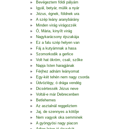
Bevégeztem földi pályám
Igyál, betyár, múlik a nyár
Jézus, égnek, földnek ura
A szép leány aranybárány
Minden virág virágozzék
Ó, Mária, kinyílt virág
Nagykarácsony éjszakája
Ez a falu szép helyen van
Fáj a kutyámnak a hasa
Szomorkodik a gerlice
Volt hat ökröm, csali, szőke
Napja Isten haragjának
Férjhez adnám leányomat
Egy-két tehén nem nagy csorda
Üdvözlégy, ó drága vendég
Dicsértessék Jézus neve
Voltál-e már Debrecenben
Betlehemes
Az asztalnál reggeliztem
Jaj, de szennyes a kötője
Nem vagyok oka semminek
A gyöngyösi nagy piacon
Adjon Isten jó éjszakát