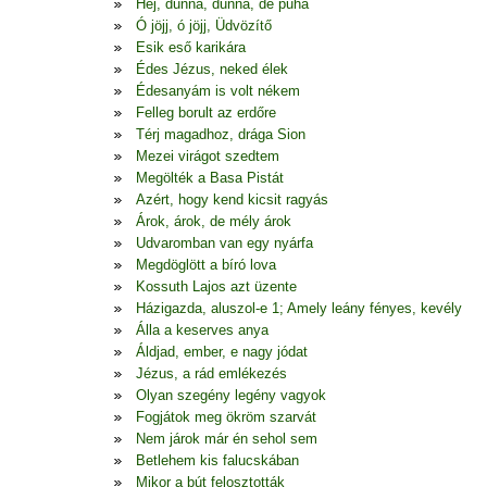
Hej, dunna, dunna, de puha
Ó jöjj, ó jöjj, Üdvözítő
Esik eső karikára
Édes Jézus, neked élek
Édesanyám is volt nékem
Felleg borult az erdőre
Térj magadhoz, drága Sion
Mezei virágot szedtem
Megölték a Basa Pistát
Azért, hogy kend kicsit ragyás
Árok, árok, de mély árok
Udvaromban van egy nyárfa
Megdöglött a bíró lova
Kossuth Lajos azt üzente
Házigazda, aluszol-e 1; Amely leány fényes, kevély
Álla a keserves anya
Áldjad, ember, e nagy jódat
Jézus, a rád emlékezés
Olyan szegény legény vagyok
Fogjátok meg ökröm szarvát
Nem járok már én sehol sem
Betlehem kis falucskában
Mikor a bút felosztották