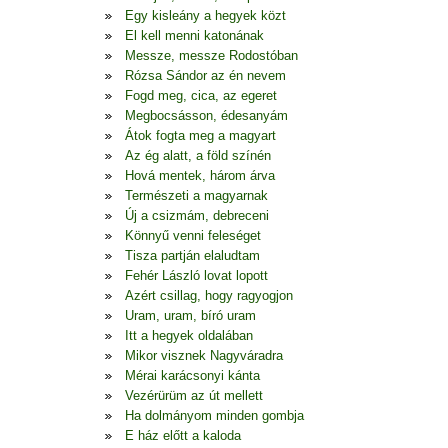
Egy kisleány a hegyek közt
El kell menni katonának
Messze, messze Rodostóban
Rózsa Sándor az én nevem
Fogd meg, cica, az egeret
Megbocsásson, édesanyám
Átok fogta meg a magyart
Az ég alatt, a föld színén
Hová mentek, három árva
Természeti a magyarnak
Új a csizmám, debreceni
Könnyű venni feleséget
Tisza partján elaludtam
Fehér László lovat lopott
Azért csillag, hogy ragyogjon
Uram, uram, bíró uram
Itt a hegyek oldalában
Mikor visznek Nagyváradra
Mérai karácsonyi kánta
Vezérürüm az út mellett
Ha dolmányom minden gombja
E ház előtt a kaloda