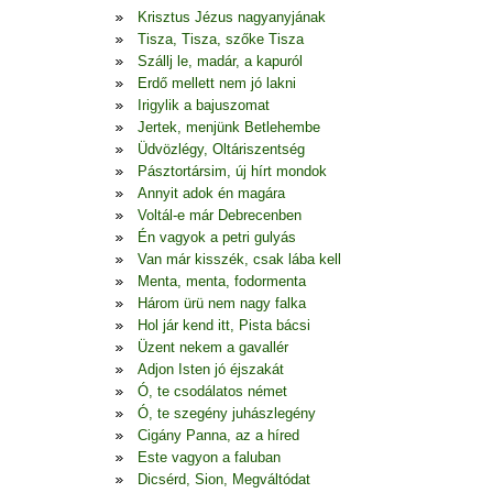
Krisztus Jézus nagyanyjának
Tisza, Tisza, szőke Tisza
Szállj le, madár, a kapuról
Erdő mellett nem jó lakni
Irigylik a bajuszomat
Jertek, menjünk Betlehembe
Üdvözlégy, Oltáriszentség
Pásztortársim, új hírt mondok
Annyit adok én magára
Voltál-e már Debrecenben
Én vagyok a petri gulyás
Van már kisszék, csak lába kell
Menta, menta, fodormenta
Három ürü nem nagy falka
Hol jár kend itt, Pista bácsi
Üzent nekem a gavallér
Adjon Isten jó éjszakát
Ó, te csodálatos német
Ó, te szegény juhászlegény
Cigány Panna, az a híred
Este vagyon a faluban
Dicsérd, Sion, Megváltódat