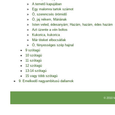
A temető kapujában
Egy malomra tartok számot
Ó, szerencsés örömidő
Ó, jaj nékem, Máriának
Isten veled, édesanyám; Hazám, hazám, édes hazám
Azt üzente a vén boltos
Kukorica, kukorica
Már titeket elbocsátlak
Ó, fényességes szép hajnal
9 szótagú
10 szótagú
11 szótagú
12 szótagú
13-14 szótagú
15 vagy több szótagú
9. Emelkedő nagyambitusú dallamok
© 2010 M