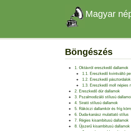
Magyar nép
Böngészés
1. Oktávról ereszkedő dallamok
1.1. Ereszkedő kvintváltó p
1.2. Ereszkedő pásztordalok
1.3. Ereszkedő moll népies
2. Ereszkedő dúr dallamok
3. Pszalmodizáló stílusú dallamo
4. Sirató stílusú dallamok
5. Rákóczi dallamkör és fríg kör
6. Duda-kanász mulattató stílus
7. Régies kisambitusú dallamok
8. Újszerű kisambitusú dallamok