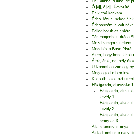
Hej, dunna, dunna, de p
Ó jöjj, ó jöjj, Üdvözítő
Esik eső karikára
Édes Jézus, neked élek
Édesanyám is volt nék
Felleg borult az erdőre
Térj magadhoz, drága S
Mezei virágot szedtem
Megölték a Basa Pistát
Azért, hogy kend kicsit
Árok, árok, de mély áro
Udvaromban van egy ny
Megdöglött a bíró lova
Kossuth Lajos azt üzen
Házigazda, aluszol-e 1
Házigazda, aluszol-
kevély 1
Házigazda, aluszol-
kevély 2
Házigazda, aluszol-
arany az 3
Álla a keserves anya
Áldjad, ember, e nagy jó