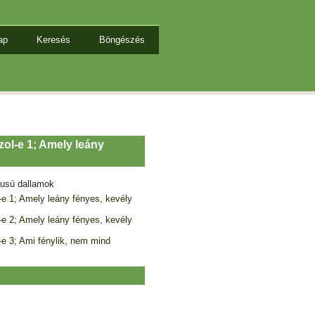
ap
Keresés
Böngészés
zol-e 1; Amely leány
tusú dallamok
-e 1; Amely leány fényes, kevély
-e 2; Amely leány fényes, kevély
-e 3; Ami fénylik, nem mind