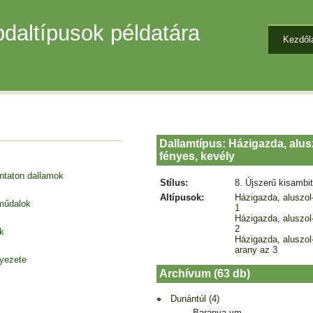
daltípusok példatára
Kezdől
Dallamtípus: Házigazda, alus
fényes, kevély
entaton dallamok
Stílus:
8. Újszerű kisambi
Altípusok:
Házigazda, aluszol
 műdalok
1
Házigazda, aluszol
2
k
Házigazda, aluszol
arany az 3
nyezete
Archívum (63 db)
Dunántúl (4)
Baranya vm.