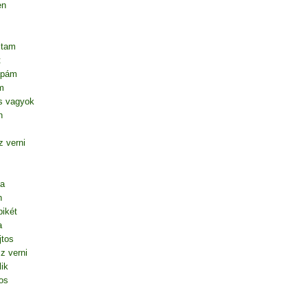
en
ltam
t
apám
m
s vagyok
n
 verni
ta
n
ikét
a
jtos
z verni
lik
os