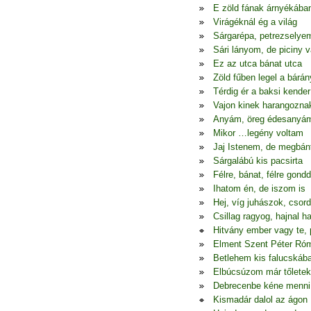
E zöld fának árnyékába
Virágéknál ég a világ
Sárgarépa, petrezselye
Sári lányom, de piciny 
Ez az utca bánat utca
Zöld fűben legel a bárán
Térdig ér a baksi kender
Vajon kinek harangozna
Anyám, öreg édesanyá
Mikor …legény voltam
Jaj Istenem, de megbá
Sárgalábú kis pacsirta
Félre, bánat, félre gondd
Ihatom én, de iszom is
Hej, víg juhászok, csor
Csillag ragyog, hajnal h
Hitvány ember vagy te, 
Elment Szent Péter Ró
Betlehem kis falucskáb
Elbúcsúzom már tőletek
Debrecenbe kéne menni
Kismadár dalol az ágon