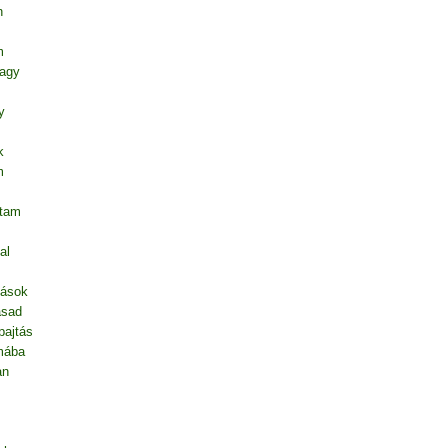
n
m
vagy
y
k
m
ntam
al
dások
asad
pajtás
mába
an