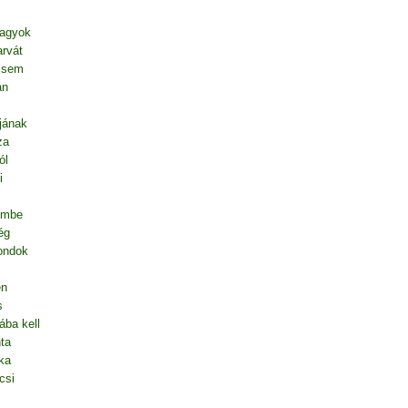
vagyok
rvát
l sem
an
jának
za
ól
i
embe
ég
mondok
en
s
ába kell
ta
ka
csi