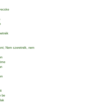
yecske
s
n
hetnék
árni; Nem szeretnék, nem
on
röme
an
en
tt
e be
lak