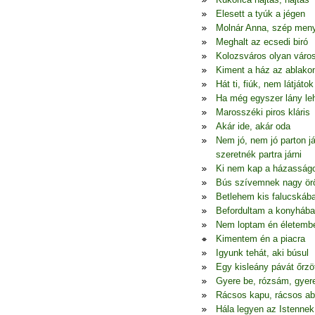
Elesett a tyúk a jégen
Molnár Anna, szép men
Meghalt az ecsedi biró
Kolozsváros olyan váro
Kiment a ház az ablako
Hát ti, fiúk, nem látjátok
Ha még egyszer lány le
Marosszéki piros kláris
Akár ide, akár oda
Nem jó, nem jó parton j
szeretnék partra járni
Ki nem kap a házasság
Bús szívemnek nagy ö
Betlehem kis falucskáb
Befordultam a konyhába
Nem loptam én életemb
Kimentem én a piacra
Igyunk tehát, aki búsul
Egy kisleány pávát őrzö
Gyere be, rózsám, gyer
Rácsos kapu, rácsos ab
Hála legyen az Istennek