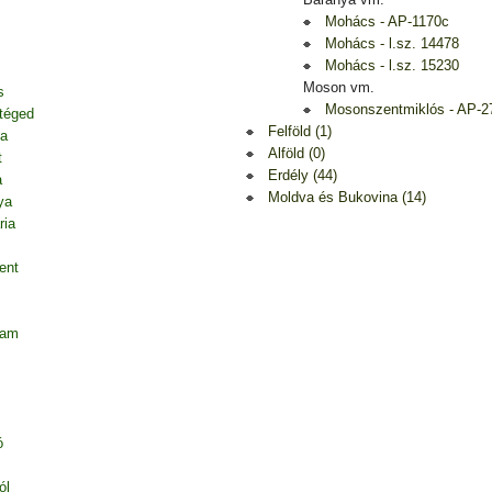
Mohács - AP-1170c
Mohács - l.sz. 14478
Mohács - l.sz. 15230
Moson vm.
s
Mosonszentmiklós - AP-2
 téged
Felföld (1)
ja
Alföld (0)
t
Erdély (44)
a
Moldva és Bukovina (14)
ya
ria
ent
tam
ó
ól