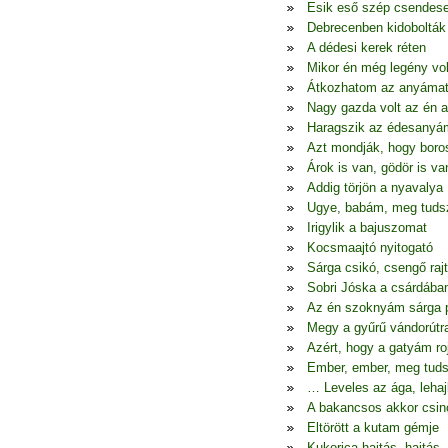
Esik eső szép csendes
Debrecenben kidobolták
A dédesi kerek réten
Mikor én még legény vo
Átkozhatom az anyáma
Nagy gazda volt az én 
Haragszik az édesanyá
Azt mondják, hogy boro
Árok is van, gödör is va
Addig törjön a nyavalya
Ugye, babám, meg tudsz
Irigylik a bajuszomat
Kocsmaajtó nyitogató
Sárga csikó, csengő raj
Sobri Jóska a csárdába
Az én szoknyám sárga p
Megy a gyűrű vándorútr
Azért, hogy a gatyám ro
Ember, ember, meg tuds
… Leveles az ága, lehaj
A bakancsos akkor csin
Eltörött a kutam gémje
Kukorica hajtás, hajtás