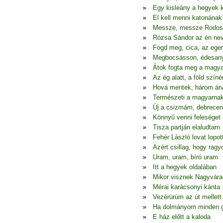
Egy kisleány a hegyek 
El kell menni katonának
Messze, messze Rodos
Rózsa Sándor az én ne
Fogd meg, cica, az eger
Megbocsásson, édesa
Átok fogta meg a magya
Az ég alatt, a föld színé
Hová mentek, három ár
Természeti a magyarna
Új a csizmám, debrecen
Könnyű venni feleséget
Tisza partján elaludtam
Fehér László lovat lopot
Azért csillag, hogy ragy
Uram, uram, bíró uram
Itt a hegyek oldalában
Mikor visznek Nagyvára
Mérai karácsonyi kánta
Vezérürüm az út mellett
Ha dolmányom minden 
E ház előtt a kaloda