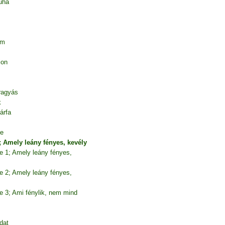
uha
em
ion
 ragyás
k
árfa
te
; Amely leány fényes, kevély
e 1; Amely leány fényes,
e 2; Amely leány fényes,
e 3; Ami fénylik, nem mind
dat