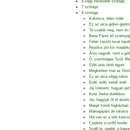
6 vagy kevesebb szótagú
7 szótagú
8 szótagú
Kukorica, édes málé
Ez az utca gidres-gödrö
Te csaltál meg, nem én
Bene Panni bő szoknyá
Fehér László lovat lopot
Repülve jön kis madárk
Árva vagyok, mint a gól
Ó, szentséges Szűz Má
Éjfél után ütött egyet
Megkértem már az Úrist
Ez az utca végig sáros
Erdő, erdő, kerek erdő
Jaj Istenem, hogyan jár
Kura Jóska dudálása
Jer, hagyjuk őt itt aludni
Margit körúti fogházban
Makrapipám de takaros
Hol van az a tele kancs
Csipkés a szőlő levele
Szállj le, madár, a kapur