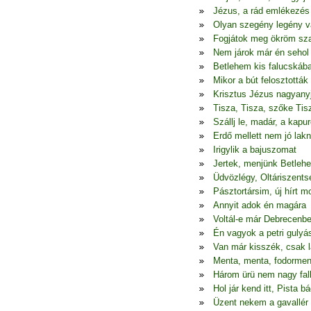
Jézus, a rád emlékezés
Olyan szegény legény 
Fogjátok meg ökröm sza
Nem járok már én seho
Betlehem kis falucskáb
Mikor a bút felosztották
Krisztus Jézus nagyany
Tisza, Tisza, szőke Tis
Szállj le, madár, a kapur
Erdő mellett nem jó lakn
Irigylik a bajuszomat
Jertek, menjünk Betleh
Üdvözlégy, Oltáriszents
Pásztortársim, új hírt 
Annyit adok én magára
Voltál-e már Debrecenb
Én vagyok a petri gulyá
Van már kisszék, csak l
Menta, menta, fodormen
Három ürü nem nagy fal
Hol jár kend itt, Pista bá
Üzent nekem a gavallér