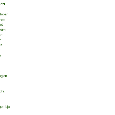
közt
tóban
vem
et
nyám
rt
n
va
k
i
t
ogjon
dra
gombja