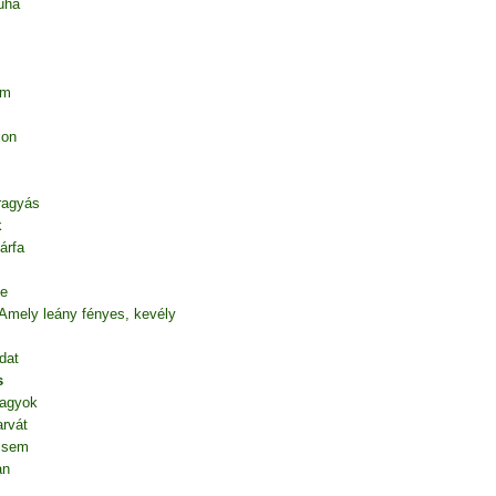
uha
em
ion
 ragyás
k
árfa
te
 Amely leány fényes, kevély
dat
s
vagyok
rvát
l sem
an