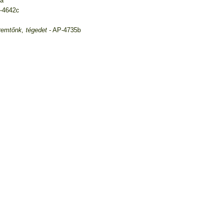
za
-4642c
remtőnk, tégedet
- AP-4735b