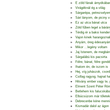
E zöld fának árnyékába
Virágéknál ég a világ
Sárgarépa, petrezselye
Sári lányom, de piciny 
Ez az utca bánat utca
Zöld fűben legel a bárán
Térdig ér a baksi kender
Vajon kinek harangozna
Anyám, öreg édesanyá
Mikor …legény voltam
Jaj Istenem, de megbá
Sárgalábú kis pacsirta
Félre, bánat, félre gondd
Ihatom én, de iszom is
Hej, víg juhászok, csor
Csillag ragyog, hajnal h
Hitvány ember vagy te, 
Elment Szent Péter Ró
Betlehem kis falucskáb
Elbúcsúzom már tőletek
Debrecenbe kéne menni
Kismadár dalol az ágon