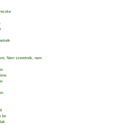
yecske
s
n
hetnék
árni; Nem szeretnék, nem
on
röme
an
en
tt
e be
lak