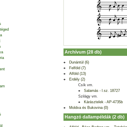
s
 téged
ja
t
a
Archívum (28 db)
ya
ria
Dunántúl (6)
Felföld (7)
ent
Alföld (13)
Erdély (2)
Csík vm.
tam
Salamás - l.sz. 18727
Szilágy vm.
Kárásztelek - AP-4735b
Moldva és Bukovina (0)
ó
Hangzó dallampéldák (2 db)
ól