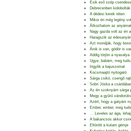
Esik eső szép csendes
Debrecenben kidobolták
A dédesi kerek réten
Mikor én még legény vo
Átkozhatom az anyáma
Nagy gazda volt az én 
Haragszik az édesanyá
Azt mondják, hogy boro
Árok is van, gödör is va
Addig törjön a nyavalya
Ugye, babám, meg tudsz
Irigylik a bajuszomat
Kocsmaajtó nyitogató
Sárga csikó, csengő raj
Sobri Jóska a csárdába
Az én szoknyám sárga p
Megy a gyűrű vándorútr
Azért, hogy a gatyám ro
Ember, ember, meg tuds
… Leveles az ága, lehaj
A bakancsos akkor csin
Eltörött a kutam gémje
Kukorica hajtás, hajtás