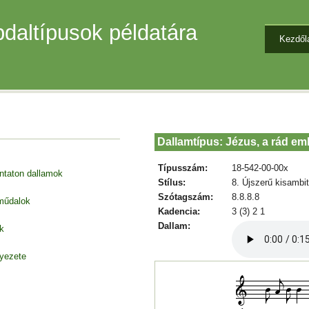
daltípusok példatára
Kezdől
Dallamtípus: Jézus, a rád em
Típusszám:
18-542-00-00x
entaton dallamok
Stílus:
8. Újszerű kisambi
Szótagszám:
8.8.8.8
 műdalok
Kadencia:
3 (3) 2 1
Dallam:
k
nyezete