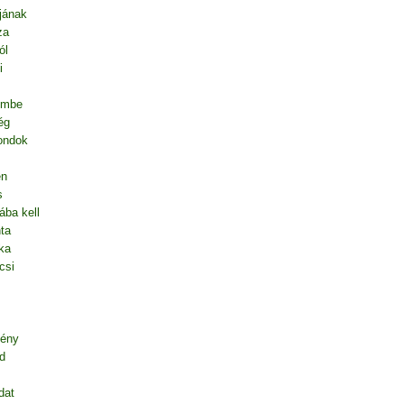
jának
za
ól
i
embe
ég
mondok
en
s
ába kell
ta
ka
csi
gény
d
dat