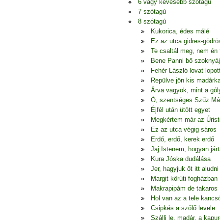
6 vagy kevesebb szótagú
7 szótagú
8 szótagú
Kukorica, édes málé
Ez az utca gidres-gödrö
Te csaltál meg, nem én
Bene Panni bő szoknyá
Fehér László lovat lopot
Repülve jön kis madárk
Árva vagyok, mint a gól
Ó, szentséges Szűz Má
Éjfél után ütött egyet
Megkértem már az Úrist
Ez az utca végig sáros
Erdő, erdő, kerek erdő
Jaj Istenem, hogyan jár
Kura Jóska dudálása
Jer, hagyjuk őt itt aludni
Margit körúti fogházban
Makrapipám de takaros
Hol van az a tele kancs
Csipkés a szőlő levele
Szállj le, madár, a kapur