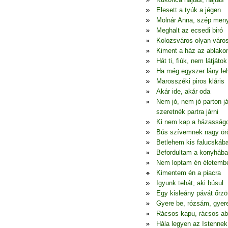
Elesett a tyúk a jégen
Molnár Anna, szép men
Meghalt az ecsedi biró
Kolozsváros olyan váro
Kiment a ház az ablako
Hát ti, fiúk, nem látjátok
Ha még egyszer lány le
Marosszéki piros kláris
Akár ide, akár oda
Nem jó, nem jó parton j
szeretnék partra járni
Ki nem kap a házasság
Bús szívemnek nagy ö
Betlehem kis falucskáb
Befordultam a konyhába
Nem loptam én életemb
Kimentem én a piacra
Igyunk tehát, aki búsul
Egy kisleány pávát őrzö
Gyere be, rózsám, gyer
Rácsos kapu, rácsos ab
Hála legyen az Istennek