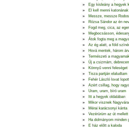
Egy kisleány a hegyek 
El kell menni katonának
Messze, messze Rodos
Rózsa Sándor az én ne
Fogd meg, cica, az eger
Megbocsásson, édesa
Átok fogta meg a magya
Az ég alatt, a föld színé
Hová mentek, három ár
Természeti a magyarna
Új a csizmám, debrecen
Könnyű venni feleséget
Tisza partján elaludtam
Fehér László lovat lopot
Azért csillag, hogy ragy
Uram, uram, bíró uram
Itt a hegyek oldalában
Mikor visznek Nagyvára
Mérai karácsonyi kánta
Vezérürüm az út mellett
Ha dolmányom minden 
E ház előtt a kaloda