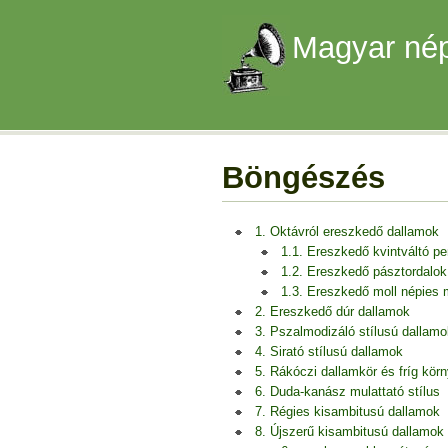
Magyar nép
Böngészés
1. Oktávról ereszkedő dallamok
1.1. Ereszkedő kvintváltó p
1.2. Ereszkedő pásztordalok
1.3. Ereszkedő moll népies
2. Ereszkedő dúr dallamok
3. Pszalmodizáló stílusú dallamo
4. Sirató stílusú dallamok
5. Rákóczi dallamkör és fríg kör
6. Duda-kanász mulattató stílus
7. Régies kisambitusú dallamok
8. Újszerű kisambitusú dallamok