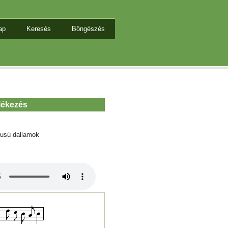
ap
Keresés
Böngészés
lékezés
tusú dallamok