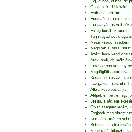
Hej, dunna, dunna, de p
Ó jöjj, ó jöjj, Üdvözítő
Esik eső karikára
Édes Jézus, neked élek
Édesanyám is volt nék
Felleg borult az erdőre
Térj magadhoz, drága S
Mezei virágot szedtem
Megölték a Basa Pistát
Azért, hogy kend kicsit
Árok, árok, de mély áro
Udvaromban van egy ny
Megdöglött a bíró lova
Kossuth Lajos azt üzen
Házigazda, aluszol-e 1;
Álla a keserves anya
Áldjad, ember, e nagy jó
Jézus, a rád emlékezé
Olyan szegény legény 
Fogjátok meg ökröm sza
Nem járok már én seho
Betlehem kis falucskáb
Mikor a bút felosztották