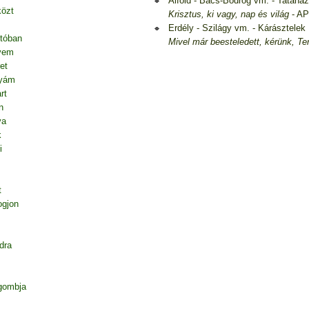
Alföld - Bács-Bodrog vm. - Tatahá
közt
Krisztus, ki vagy, nap és világ
- AP
Erdély - Szilágy vm. - Kárásztelek
tóban
Mivel már beesteledett, kérünk, Te
vem
et
nyám
rt
n
va
k
i
t
ogjon
dra
gombja