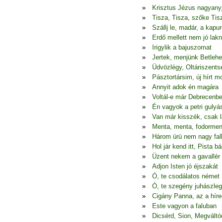
Krisztus Jézus nagyany
Tisza, Tisza, szőke Tis
Szállj le, madár, a kapur
Erdő mellett nem jó lakn
Irigylik a bajuszomat
Jertek, menjünk Betleh
Üdvözlégy, Oltáriszents
Pásztortársim, új hírt 
Annyit adok én magára
Voltál-e már Debrecenb
Én vagyok a petri gulyá
Van már kisszék, csak l
Menta, menta, fodormen
Három ürü nem nagy fal
Hol jár kend itt, Pista bá
Üzent nekem a gavallér
Adjon Isten jó éjszakát
Ó, te csodálatos német
Ó, te szegény juhászle
Cigány Panna, az a híre
Este vagyon a faluban
Dicsérd, Sion, Megváltó