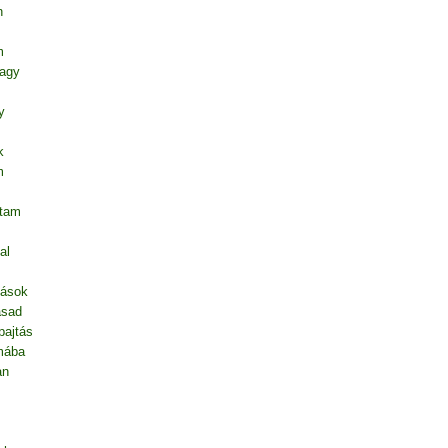
n
m
vagy
y
k
m
ntam
al
dások
asad
pajtás
mába
an