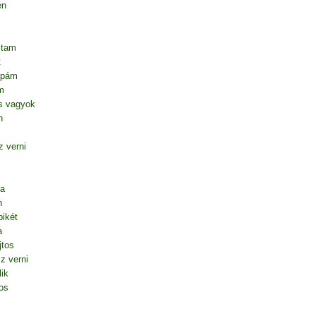
en
ltam
t
apám
m
s vagyok
n
 verni
ta
n
ikét
a
jtos
z verni
lik
os