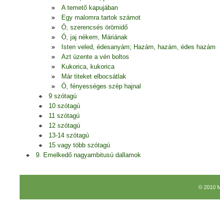
A temető kapujában
Egy malomra tartok számot
Ó, szerencsés örömidő
Ó, jaj nékem, Máriának
Isten veled, édesanyám; Hazám, hazám, édes hazám
Azt üzente a vén boltos
Kukorica, kukorica
Már titeket elbocsátlak
Ó, fényességes szép hajnal
9 szótagú
10 szótagú
11 szótagú
12 szótagú
13-14 szótagú
15 vagy több szótagú
9. Emelkedő nagyambitusú dallamok
© 2010 M