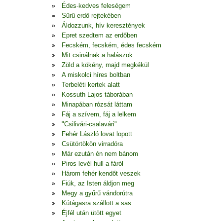
Édes-kedves feleségem
Sűrű erdő rejtekében
Áldozzunk, hív keresztények
Epret szedtem az erdőben
Fecském, fecském, édes fecském
Mit csinálnak a halászok
Zöld a kökény, majd megkékül
A miskolci híres boltban
Terbeléti kertek alatt
Kossuth Lajos táborában
Minapában rózsát láttam
Fáj a szívem, fáj a lelkem
"Csilivári-csalavári"
Fehér László lovat lopott
Csütörtökön virradóra
Már ezután én nem bánom
Piros levél hull a fáról
Három fehér kendőt veszek
Fiúk, az Isten áldjon meg
Megy a gyűrű vándorútra
Kútágasra szállott a sas
Éjfél után ütött egyet