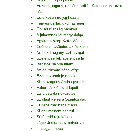
Húzd rá, cigány, ne húzz kettőt; Kicsi nekünk ez a
ház
Este későn ne jöjj hozzám
Fényes csillag gyúlt az égen
Óh, ártatlanság báránya
A juhásznak jól megy dolga
Egykor a szép Szűz Mária
Csöndes, csöndes az éjszaka
Ne húzd, cigány, azt a vígat
Szerencse fel, szerencse le
Bánatos hajóba ültem
Az én rózsám háza vége
Ezer esztendeje annak
Sír a szegény Andris gyerek
Fehér László lovat lopott
Ez a csárda nevezetes
Szállást keres a Szentcsalád
El kéne már haza menni
Ki az urát nem szereti
Sűrű erdő rejtekében
Jáger Jóska nagy betyár volt
... sugyári hopp