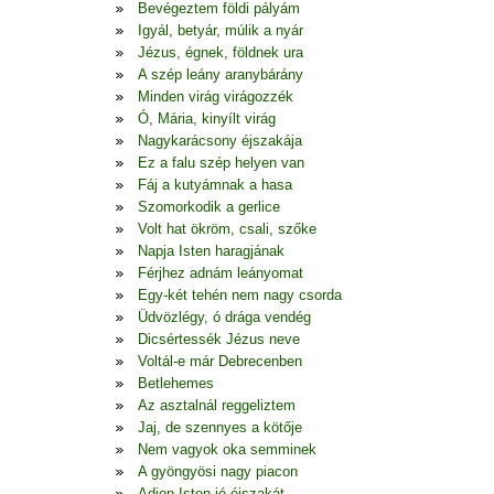
Bevégeztem földi pályám
Igyál, betyár, múlik a nyár
Jézus, égnek, földnek ura
A szép leány aranybárány
Minden virág virágozzék
Ó, Mária, kinyílt virág
Nagykarácsony éjszakája
Ez a falu szép helyen van
Fáj a kutyámnak a hasa
Szomorkodik a gerlice
Volt hat ökröm, csali, szőke
Napja Isten haragjának
Férjhez adnám leányomat
Egy-két tehén nem nagy csorda
Üdvözlégy, ó drága vendég
Dicsértessék Jézus neve
Voltál-e már Debrecenben
Betlehemes
Az asztalnál reggeliztem
Jaj, de szennyes a kötője
Nem vagyok oka semminek
A gyöngyösi nagy piacon
Adjon Isten jó éjszakát