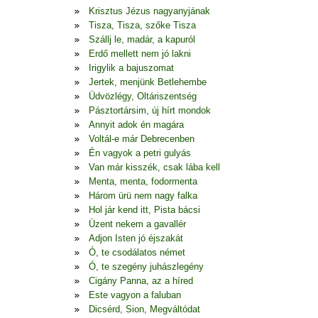
Krisztus Jézus nagyanyjának
Tisza, Tisza, szőke Tisza
Szállj le, madár, a kapuról
Erdő mellett nem jó lakni
Irigylik a bajuszomat
Jertek, menjünk Betlehembe
Üdvözlégy, Oltáriszentség
Pásztortársim, új hírt mondok
Annyit adok én magára
Voltál-e már Debrecenben
Én vagyok a petri gulyás
Van már kisszék, csak lába kell
Menta, menta, fodormenta
Három ürü nem nagy falka
Hol jár kend itt, Pista bácsi
Üzent nekem a gavallér
Adjon Isten jó éjszakát
Ó, te csodálatos német
Ó, te szegény juhászlegény
Cigány Panna, az a híred
Este vagyon a faluban
Dicsérd, Sion, Megváltódat