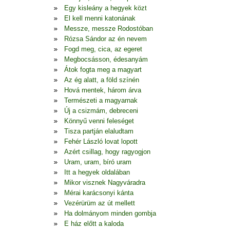
Egy kisleány a hegyek közt
El kell menni katonának
Messze, messze Rodostóban
Rózsa Sándor az én nevem
Fogd meg, cica, az egeret
Megbocsásson, édesanyám
Átok fogta meg a magyart
Az ég alatt, a föld színén
Hová mentek, három árva
Természeti a magyarnak
Új a csizmám, debreceni
Könnyű venni feleséget
Tisza partján elaludtam
Fehér László lovat lopott
Azért csillag, hogy ragyogjon
Uram, uram, bíró uram
Itt a hegyek oldalában
Mikor visznek Nagyváradra
Mérai karácsonyi kánta
Vezérürüm az út mellett
Ha dolmányom minden gombja
E ház előtt a kaloda