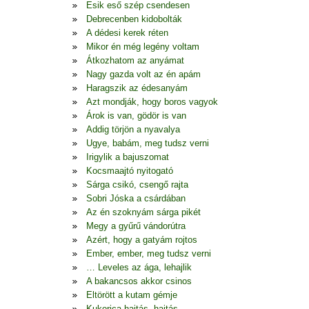
Esik eső szép csendesen
Debrecenben kidobolták
A dédesi kerek réten
Mikor én még legény voltam
Átkozhatom az anyámat
Nagy gazda volt az én apám
Haragszik az édesanyám
Azt mondják, hogy boros vagyok
Árok is van, gödör is van
Addig törjön a nyavalya
Ugye, babám, meg tudsz verni
Irigylik a bajuszomat
Kocsmaajtó nyitogató
Sárga csikó, csengő rajta
Sobri Jóska a csárdában
Az én szoknyám sárga pikét
Megy a gyűrű vándorútra
Azért, hogy a gatyám rojtos
Ember, ember, meg tudsz verni
… Leveles az ága, lehajlik
A bakancsos akkor csinos
Eltörött a kutam gémje
Kukorica hajtás, hajtás