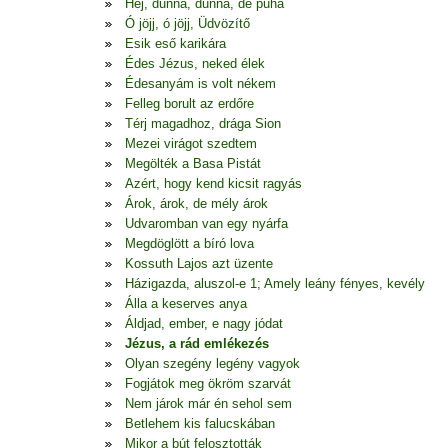
Hej, dunna, dunna, de puha
Ó jöjj, ó jöjj, Üdvözítő
Esik eső karikára
Édes Jézus, neked élek
Édesanyám is volt nékem
Felleg borult az erdőre
Térj magadhoz, drága Sion
Mezei virágot szedtem
Megölték a Basa Pistát
Azért, hogy kend kicsit ragyás
Árok, árok, de mély árok
Udvaromban van egy nyárfa
Megdöglött a bíró lova
Kossuth Lajos azt üzente
Házigazda, aluszol-e 1; Amely leány fényes, kevély
Álla a keserves anya
Áldjad, ember, e nagy jódat
Jézus, a rád emlékezés
Olyan szegény legény vagyok
Fogjátok meg ökröm szarvát
Nem járok már én sehol sem
Betlehem kis falucskában
Mikor a bút felosztották