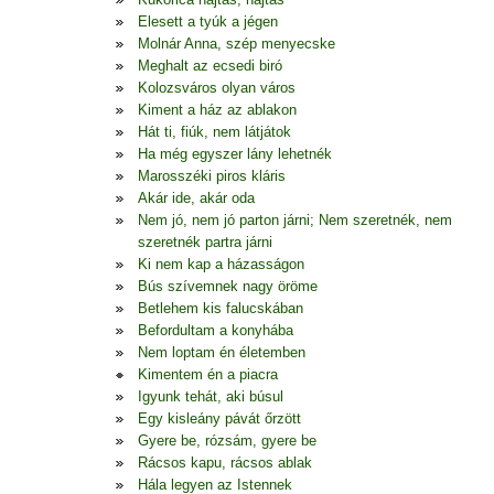
Elesett a tyúk a jégen
Molnár Anna, szép menyecske
Meghalt az ecsedi biró
Kolozsváros olyan város
Kiment a ház az ablakon
Hát ti, fiúk, nem látjátok
Ha még egyszer lány lehetnék
Marosszéki piros kláris
Akár ide, akár oda
Nem jó, nem jó parton járni; Nem szeretnék, nem
szeretnék partra járni
Ki nem kap a házasságon
Bús szívemnek nagy öröme
Betlehem kis falucskában
Befordultam a konyhába
Nem loptam én életemben
Kimentem én a piacra
Igyunk tehát, aki búsul
Egy kisleány pávát őrzött
Gyere be, rózsám, gyere be
Rácsos kapu, rácsos ablak
Hála legyen az Istennek