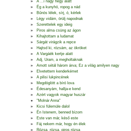
A ...i nagy hegy alatt
Ég a kunyhó, ropog a nád
Bűnös lélek, sírj, ó, kérlek
Légy vidám, örülj napodnak
Szerettelek egy ideig
Piros alma csüng az ágon
Kihajtottam a ludamat
Sárgát virágzik a repce
Hajtsd ki, rózsám, az ökröket
A Vargáék kertje alatt
Adj, Uram, a megholtaknak
Amott sétál három árva; Ez a világ amilyen nagy
Elvetettem kenderkémet
A pilisi lukpincének
Megdöglött a bíró lova
Édesanyám, hallja-e kend
Azért vagyok magyar huszár
"Molnár Anna"
Kicsi fülemüle dalol
Én Istenem, benned bízom
Este van már, késő este
Fáj nekem már, hogy én élek
Rózsa, rózsa, piros rózsa