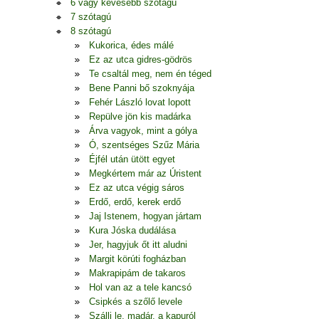
6 vagy kevesebb szótagú
7 szótagú
8 szótagú
Kukorica, édes málé
Ez az utca gidres-gödrös
Te csaltál meg, nem én téged
Bene Panni bő szoknyája
Fehér László lovat lopott
Repülve jön kis madárka
Árva vagyok, mint a gólya
Ó, szentséges Szűz Mária
Éjfél után ütött egyet
Megkértem már az Úristent
Ez az utca végig sáros
Erdő, erdő, kerek erdő
Jaj Istenem, hogyan jártam
Kura Jóska dudálása
Jer, hagyjuk őt itt aludni
Margit körúti fogházban
Makrapipám de takaros
Hol van az a tele kancsó
Csipkés a szőlő levele
Szállj le, madár, a kapuról