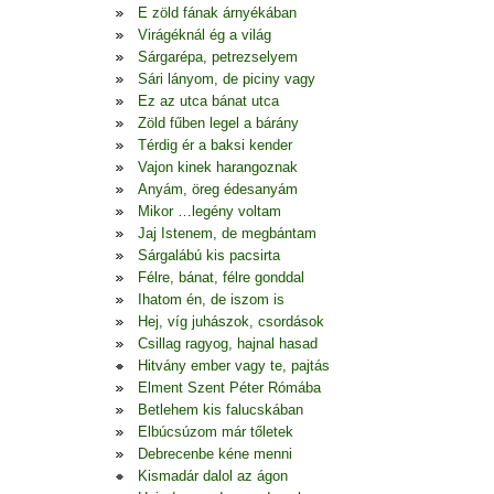
E zöld fának árnyékában
Virágéknál ég a világ
Sárgarépa, petrezselyem
Sári lányom, de piciny vagy
Ez az utca bánat utca
Zöld fűben legel a bárány
Térdig ér a baksi kender
Vajon kinek harangoznak
Anyám, öreg édesanyám
Mikor …legény voltam
Jaj Istenem, de megbántam
Sárgalábú kis pacsirta
Félre, bánat, félre gonddal
Ihatom én, de iszom is
Hej, víg juhászok, csordások
Csillag ragyog, hajnal hasad
Hitvány ember vagy te, pajtás
Elment Szent Péter Rómába
Betlehem kis falucskában
Elbúcsúzom már tőletek
Debrecenbe kéne menni
Kismadár dalol az ágon