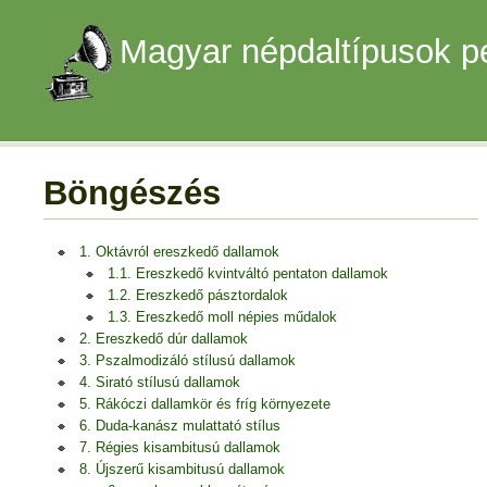
Magyar népdaltípusok p
Böngészés
1. Oktávról ereszkedő dallamok
1.1. Ereszkedő kvintváltó pentaton dallamok
1.2. Ereszkedő pásztordalok
1.3. Ereszkedő moll népies műdalok
2. Ereszkedő dúr dallamok
3. Pszalmodizáló stílusú dallamok
4. Sirató stílusú dallamok
5. Rákóczi dallamkör és fríg környezete
6. Duda-kanász mulattató stílus
7. Régies kisambitusú dallamok
8. Újszerű kisambitusú dallamok