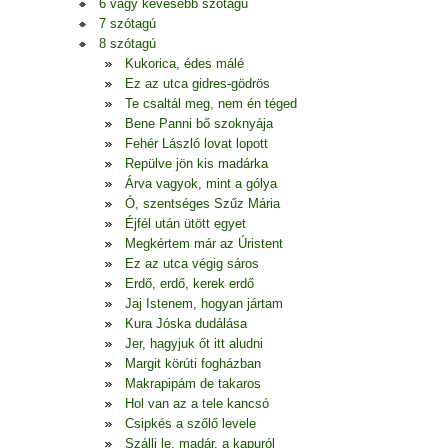
6 vagy kevesebb szótagú
7 szótagú
8 szótagú
Kukorica, édes málé
Ez az utca gidres-gödrös
Te csaltál meg, nem én téged
Bene Panni bő szoknyája
Fehér László lovat lopott
Repülve jön kis madárka
Árva vagyok, mint a gólya
Ó, szentséges Szűz Mária
Éjfél után ütött egyet
Megkértem már az Úristent
Ez az utca végig sáros
Erdő, erdő, kerek erdő
Jaj Istenem, hogyan jártam
Kura Jóska dudálása
Jer, hagyjuk őt itt aludni
Margit körúti fogházban
Makrapipám de takaros
Hol van az a tele kancsó
Csipkés a szőlő levele
Szállj le, madár, a kapuról