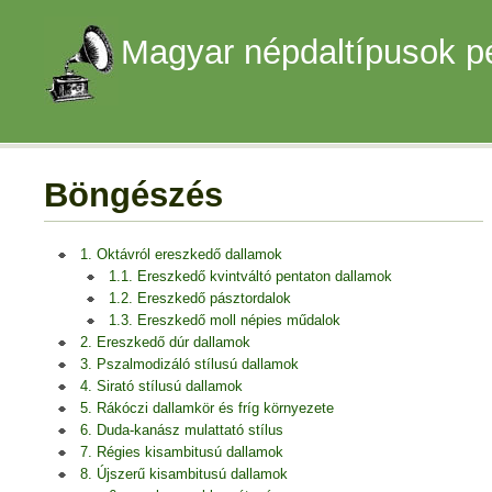
Magyar népdaltípusok p
Böngészés
1. Oktávról ereszkedő dallamok
1.1. Ereszkedő kvintváltó pentaton dallamok
1.2. Ereszkedő pásztordalok
1.3. Ereszkedő moll népies műdalok
2. Ereszkedő dúr dallamok
3. Pszalmodizáló stílusú dallamok
4. Sirató stílusú dallamok
5. Rákóczi dallamkör és fríg környezete
6. Duda-kanász mulattató stílus
7. Régies kisambitusú dallamok
8. Újszerű kisambitusú dallamok