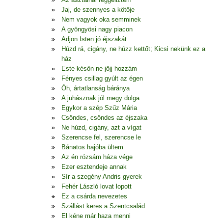
Jaj, de szennyes a kötője
Nem vagyok oka semminek
A gyöngyösi nagy piacon
Adjon Isten jó éjszakát
Húzd rá, cigány, ne húzz kettőt; Kicsi nekünk ez a
ház
Este későn ne jöjj hozzám
Fényes csillag gyúlt az égen
Óh, ártatlanság báránya
A juhásznak jól megy dolga
Egykor a szép Szűz Mária
Csöndes, csöndes az éjszaka
Ne húzd, cigány, azt a vígat
Szerencse fel, szerencse le
Bánatos hajóba ültem
Az én rózsám háza vége
Ezer esztendeje annak
Sír a szegény Andris gyerek
Fehér László lovat lopott
Ez a csárda nevezetes
Szállást keres a Szentcsalád
El kéne már haza menni