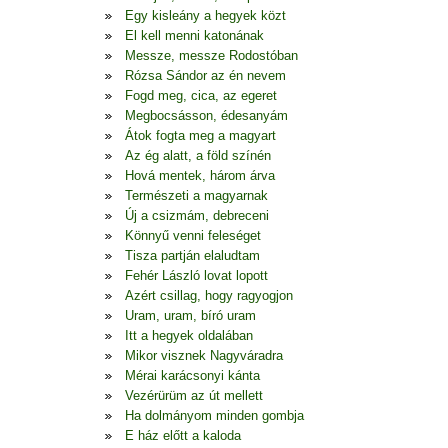
Egy kisleány a hegyek közt
El kell menni katonának
Messze, messze Rodostóban
Rózsa Sándor az én nevem
Fogd meg, cica, az egeret
Megbocsásson, édesanyám
Átok fogta meg a magyart
Az ég alatt, a föld színén
Hová mentek, három árva
Természeti a magyarnak
Új a csizmám, debreceni
Könnyű venni feleséget
Tisza partján elaludtam
Fehér László lovat lopott
Azért csillag, hogy ragyogjon
Uram, uram, bíró uram
Itt a hegyek oldalában
Mikor visznek Nagyváradra
Mérai karácsonyi kánta
Vezérürüm az út mellett
Ha dolmányom minden gombja
E ház előtt a kaloda