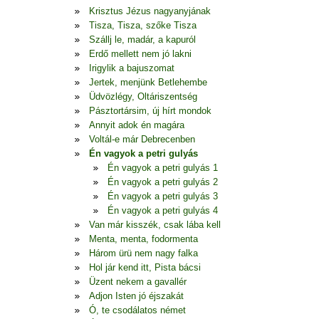
Krisztus Jézus nagyanyjának
Tisza, Tisza, szőke Tisza
Szállj le, madár, a kapuról
Erdő mellett nem jó lakni
Irigylik a bajuszomat
Jertek, menjünk Betlehembe
Üdvözlégy, Oltáriszentség
Pásztortársim, új hírt mondok
Annyit adok én magára
Voltál-e már Debrecenben
Én vagyok a petri gulyás
Én vagyok a petri gulyás 1
Én vagyok a petri gulyás 2
Én vagyok a petri gulyás 3
Én vagyok a petri gulyás 4
Van már kisszék, csak lába kell
Menta, menta, fodormenta
Három ürü nem nagy falka
Hol jár kend itt, Pista bácsi
Üzent nekem a gavallér
Adjon Isten jó éjszakát
Ó, te csodálatos német