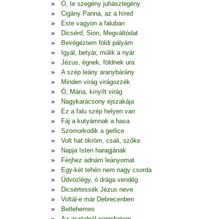
Ó, te szegény juhászlegény
Cigány Panna, az a híred
Este vagyon a faluban
Dicsérd, Sion, Megváltódat
Bevégeztem földi pályám
Igyál, betyár, múlik a nyár
Jézus, égnek, földnek ura
A szép leány aranybárány
Minden virág virágozzék
Ó, Mária, kinyílt virág
Nagykarácsony éjszakája
Ez a falu szép helyen van
Fáj a kutyámnak a hasa
Szomorkodik a gerlice
Volt hat ökröm, csali, szőke
Napja Isten haragjának
Férjhez adnám leányomat
Egy-két tehén nem nagy csorda
Üdvözlégy, ó drága vendég
Dicsértessék Jézus neve
Voltál-e már Debrecenben
Betlehemes
Az asztalnál reggeliztem