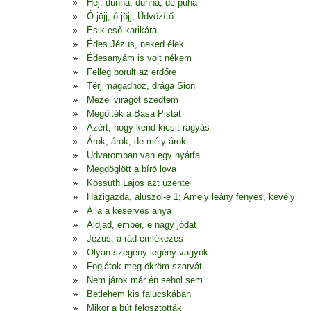
Hej, dunna, dunna, de puha
Ó jöjj, ó jöjj, Üdvözítő
Esik eső karikára
Édes Jézus, neked élek
Édesanyám is volt nékem
Felleg borult az erdőre
Térj magadhoz, drága Sion
Mezei virágot szedtem
Megölték a Basa Pistát
Azért, hogy kend kicsit ragyás
Árok, árok, de mély árok
Udvaromban van egy nyárfa
Megdöglött a bíró lova
Kossuth Lajos azt üzente
Házigazda, aluszol-e 1; Amely leány fényes, kevély
Álla a keserves anya
Áldjad, ember, e nagy jódat
Jézus, a rád emlékezés
Olyan szegény legény vagyok
Fogjátok meg ökröm szarvát
Nem járok már én sehol sem
Betlehem kis falucskában
Mikor a bút felosztották