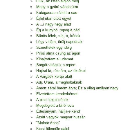
Fiúk, az Isten áldjon meg
Megy a gyűrű vándorútra
Kútágasra szállott a sas
Éjfél után ütött egyet
A ...i nagy hegy alatt
Ég a kunyhó, ropog a nád
Bűnös lélek, sírj, ó, kérlek
Légy vidám, örülj napodnak
Szerettelek egy ideig
Piros alma csüng az ágon
Kihajtottam a ludamat
Sárgát virágzik a repce
Hajtsd ki, rózsám, az ökröket
A Vargáék kertje alatt
Adj, Uram, a megholtaknak
Amott sétál három árva; Ez a világ amilyen nagy
Elvetettem kenderkémet
A pilisi lukpincének
Megdöglött a bíró lova
Édesanyám, hallja-e kend
Azért vagyok magyar huszár
"Molnár Anna"
Kicsi fülemüle dalol