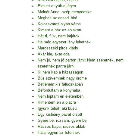
Elesett a tyúk a jégen
Molnár Anna, szép menyecske
Meghalt az ecsedi biró
Kolozsváros olyan város
Kiment a ház az ablakon
Hát ti, fiúk, nem látjátok
Ha még egyszer lány lehetnék
Marosszéki piros kláris
Akár ide, akár oda
Nem jó, nem jó parton járni; Nem szeretnék, nem
szeretnék partra járni
Ki nem kap a házasságon
Bús szívemnek nagy öröme
Betlehem kis falucskában
Befordultam a konyhába
Nem loptam én életemben
Kimentem én a piacra
Igyunk tehát, aki búsul
Egy kisleány pávát őrzött
Gyere be, rózsám, gyere be
Rácsos kapu, rácsos ablak
Hála legyen az Istennek