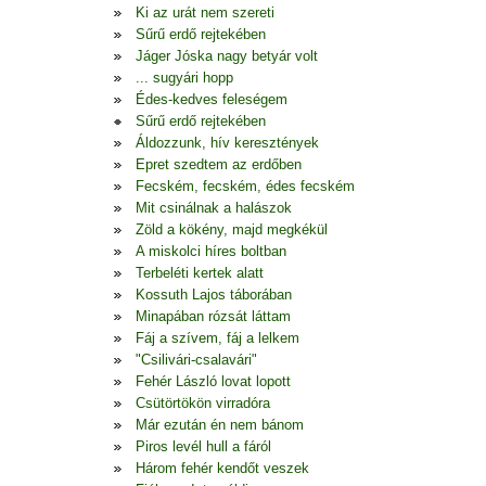
Ki az urát nem szereti
Sűrű erdő rejtekében
Jáger Jóska nagy betyár volt
... sugyári hopp
Édes-kedves feleségem
Sűrű erdő rejtekében
Áldozzunk, hív keresztények
Epret szedtem az erdőben
Fecském, fecském, édes fecském
Mit csinálnak a halászok
Zöld a kökény, majd megkékül
A miskolci híres boltban
Terbeléti kertek alatt
Kossuth Lajos táborában
Minapában rózsát láttam
Fáj a szívem, fáj a lelkem
"Csilivári-csalavári"
Fehér László lovat lopott
Csütörtökön virradóra
Már ezután én nem bánom
Piros levél hull a fáról
Három fehér kendőt veszek