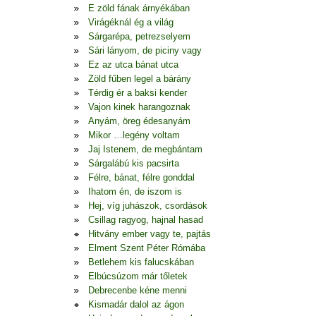
E zöld fának árnyékában
Virágéknál ég a világ
Sárgarépa, petrezselyem
Sári lányom, de piciny vagy
Ez az utca bánat utca
Zöld fűben legel a bárány
Térdig ér a baksi kender
Vajon kinek harangoznak
Anyám, öreg édesanyám
Mikor …legény voltam
Jaj Istenem, de megbántam
Sárgalábú kis pacsirta
Félre, bánat, félre gonddal
Ihatom én, de iszom is
Hej, víg juhászok, csordások
Csillag ragyog, hajnal hasad
Hitvány ember vagy te, pajtás
Elment Szent Péter Rómába
Betlehem kis falucskában
Elbúcsúzom már tőletek
Debrecenbe kéne menni
Kismadár dalol az ágon