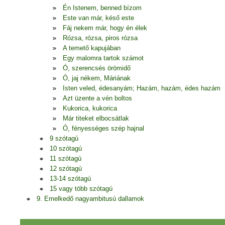
Én Istenem, benned bízom
Este van már, késő este
Fáj nekem már, hogy én élek
Rózsa, rózsa, piros rózsa
A temető kapujában
Egy malomra tartok számot
Ó, szerencsés örömidő
Ó, jaj nékem, Máriának
Isten veled, édesanyám; Hazám, hazám, édes hazám
Azt üzente a vén boltos
Kukorica, kukorica
Már titeket elbocsátlak
Ó, fényességes szép hajnal
9 szótagú
10 szótagú
11 szótagú
12 szótagú
13-14 szótagú
15 vagy több szótagú
9. Emelkedő nagyambitusú dallamok