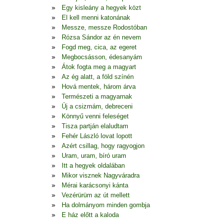
Egy kisleány a hegyek közt
El kell menni katonának
Messze, messze Rodostóban
Rózsa Sándor az én nevem
Fogd meg, cica, az egeret
Megbocsásson, édesanyám
Átok fogta meg a magyart
Az ég alatt, a föld színén
Hová mentek, három árva
Természeti a magyarnak
Új a csizmám, debreceni
Könnyű venni feleséget
Tisza partján elaludtam
Fehér László lovat lopott
Azért csillag, hogy ragyogjon
Uram, uram, bíró uram
Itt a hegyek oldalában
Mikor visznek Nagyváradra
Mérai karácsonyi kánta
Vezérürüm az út mellett
Ha dolmányom minden gombja
E ház előtt a kaloda