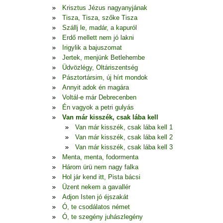
Krisztus Jézus nagyanyjának
Tisza, Tisza, szőke Tisza
Szállj le, madár, a kapuról
Erdő mellett nem jó lakni
Irigylik a bajuszomat
Jertek, menjünk Betlehembe
Üdvözlégy, Oltáriszentség
Pásztortársim, új hírt mondok
Annyit adok én magára
Voltál-e már Debrecenben
Én vagyok a petri gulyás
Van már kisszék, csak lába kell
Van már kisszék, csak lába kell 1
Van már kisszék, csak lába kell 2
Van már kisszék, csak lába kell 3
Menta, menta, fodormenta
Három ürü nem nagy falka
Hol jár kend itt, Pista bácsi
Üzent nekem a gavallér
Adjon Isten jó éjszakát
Ó, te csodálatos német
Ó, te szegény juhászlegény