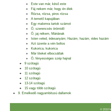
Este van már, késő este
Fáj nekem már, hogy én élek
Rózsa, rózsa, piros rózsa
A temető kapujában
Egy malomra tartok számot
Ó, szerencsés örömidő
Ó, jaj nékem, Máriának
Isten veled, édesanyám; Hazám, hazám, édes hazám
Azt üzente a vén boltos
Kukorica, kukorica
Már titeket elbocsátlak
Ó, fényességes szép hajnal
9 szótagú
10 szótagú
11 szótagú
12 szótagú
13-14 szótagú
15 vagy több szótagú
9. Emelkedő nagyambitusú dallamok
© 2010 M