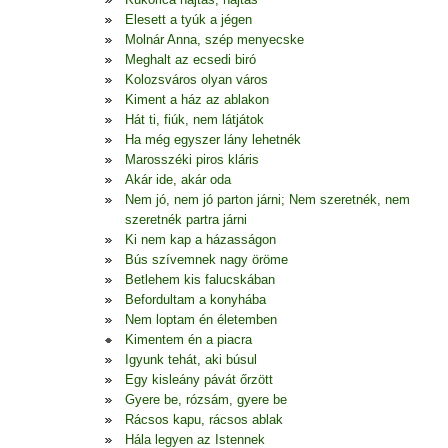
Elesett a tyúk a jégen
Molnár Anna, szép menyecske
Meghalt az ecsedi biró
Kolozsváros olyan város
Kiment a ház az ablakon
Hát ti, fiúk, nem látjátok
Ha még egyszer lány lehetnék
Marosszéki piros kláris
Akár ide, akár oda
Nem jó, nem jó parton járni; Nem szeretnék, nem
szeretnék partra járni
Ki nem kap a házasságon
Bús szívemnek nagy öröme
Betlehem kis falucskában
Befordultam a konyhába
Nem loptam én életemben
Kimentem én a piacra
Igyunk tehát, aki búsul
Egy kisleány pávát őrzött
Gyere be, rózsám, gyere be
Rácsos kapu, rácsos ablak
Hála legyen az Istennek