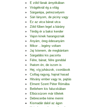
E zöld fának árnyékában
Virágéknál ég a világ
Sárgarépa, petrezselyem
Sári lányom, de piciny vagy
Ez az utca bánat utca
Zöld fűben legel a bárány
Térdig ér a baksi kender
Vajon kinek harangoznak
Anyám, öreg édesanyám
Mikor …legény voltam
Jaj Istenem, de megbántam
Sárgalábú kis pacsirta
Félre, bánat, félre gonddal
Ihatom én, de iszom is
Hej, víg juhászok, csordások
Csillag ragyog, hajnal hasad
Hitvány ember vagy te, pajtás
Elment Szent Péter Rómába
Betlehem kis falucskában
Elbúcsúzom már tőletek
Debrecenbe kéne menni
Kismadár dalol az ágon