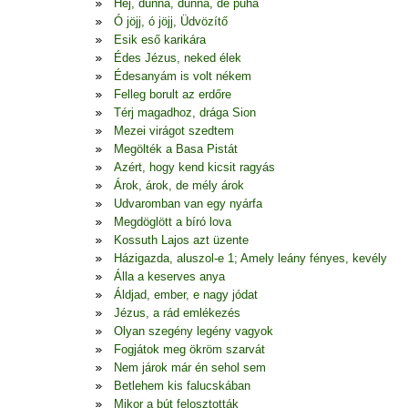
Hej, dunna, dunna, de puha
Ó jöjj, ó jöjj, Üdvözítő
Esik eső karikára
Édes Jézus, neked élek
Édesanyám is volt nékem
Felleg borult az erdőre
Térj magadhoz, drága Sion
Mezei virágot szedtem
Megölték a Basa Pistát
Azért, hogy kend kicsit ragyás
Árok, árok, de mély árok
Udvaromban van egy nyárfa
Megdöglött a bíró lova
Kossuth Lajos azt üzente
Házigazda, aluszol-e 1; Amely leány fényes, kevély
Álla a keserves anya
Áldjad, ember, e nagy jódat
Jézus, a rád emlékezés
Olyan szegény legény vagyok
Fogjátok meg ökröm szarvát
Nem járok már én sehol sem
Betlehem kis falucskában
Mikor a bút felosztották