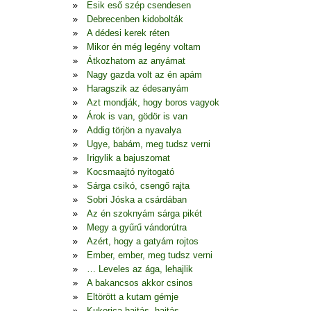
Esik eső szép csendesen
Debrecenben kidobolták
A dédesi kerek réten
Mikor én még legény voltam
Átkozhatom az anyámat
Nagy gazda volt az én apám
Haragszik az édesanyám
Azt mondják, hogy boros vagyok
Árok is van, gödör is van
Addig törjön a nyavalya
Ugye, babám, meg tudsz verni
Irigylik a bajuszomat
Kocsmaajtó nyitogató
Sárga csikó, csengő rajta
Sobri Jóska a csárdában
Az én szoknyám sárga pikét
Megy a gyűrű vándorútra
Azért, hogy a gatyám rojtos
Ember, ember, meg tudsz verni
… Leveles az ága, lehajlik
A bakancsos akkor csinos
Eltörött a kutam gémje
Kukorica hajtás, hajtás