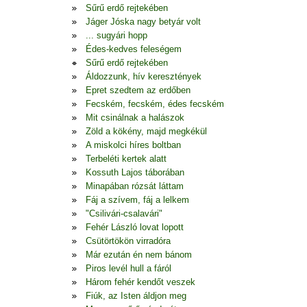
Sűrű erdő rejtekében
Jáger Jóska nagy betyár volt
... sugyári hopp
Édes-kedves feleségem
Sűrű erdő rejtekében
Áldozzunk, hív keresztények
Epret szedtem az erdőben
Fecském, fecském, édes fecském
Mit csinálnak a halászok
Zöld a kökény, majd megkékül
A miskolci híres boltban
Terbeléti kertek alatt
Kossuth Lajos táborában
Minapában rózsát láttam
Fáj a szívem, fáj a lelkem
"Csilivári-csalavári"
Fehér László lovat lopott
Csütörtökön virradóra
Már ezután én nem bánom
Piros levél hull a fáról
Három fehér kendőt veszek
Fiúk, az Isten áldjon meg