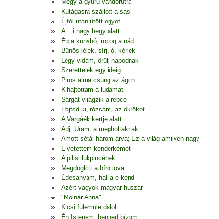
Megy a gyűrű vándorútra
Kútágasra szállott a sas
Éjfél után ütött egyet
A ...i nagy hegy alatt
Ég a kunyhó, ropog a nád
Bűnös lélek, sírj, ó, kérlek
Légy vidám, örülj napodnak
Szerettelek egy ideig
Piros alma csüng az ágon
Kihajtottam a ludamat
Sárgát virágzik a repce
Hajtsd ki, rózsám, az ökröket
A Vargáék kertje alatt
Adj, Uram, a megholtaknak
Amott sétál három árva; Ez a világ amilyen nagy
Elvetettem kenderkémet
A pilisi lukpincének
Megdöglött a bíró lova
Édesanyám, hallja-e kend
Azért vagyok magyar huszár
"Molnár Anna"
Kicsi fülemüle dalol
Én Istenem, benned bízom