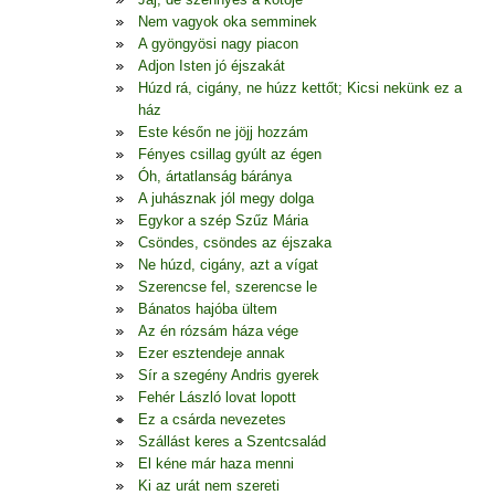
Nem vagyok oka semminek
A gyöngyösi nagy piacon
Adjon Isten jó éjszakát
Húzd rá, cigány, ne húzz kettőt; Kicsi nekünk ez a
ház
Este későn ne jöjj hozzám
Fényes csillag gyúlt az égen
Óh, ártatlanság báránya
A juhásznak jól megy dolga
Egykor a szép Szűz Mária
Csöndes, csöndes az éjszaka
Ne húzd, cigány, azt a vígat
Szerencse fel, szerencse le
Bánatos hajóba ültem
Az én rózsám háza vége
Ezer esztendeje annak
Sír a szegény Andris gyerek
Fehér László lovat lopott
Ez a csárda nevezetes
Szállást keres a Szentcsalád
El kéne már haza menni
Ki az urát nem szereti