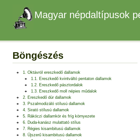
Magyar népdaltípusok p
Böngészés
1. Oktávról ereszkedő dallamok
1.1. Ereszkedő kvintváltó pentaton dallamok
1.2. Ereszkedő pásztordalok
1.3. Ereszkedő moll népies műdalok
2. Ereszkedő dúr dallamok
3. Pszalmodizáló stílusú dallamok
4. Sirató stílusú dallamok
5. Rákóczi dallamkör és fríg környezete
6. Duda-kanász mulattató stílus
7. Régies kisambitusú dallamok
8. Újszerű kisambitusú dallamok