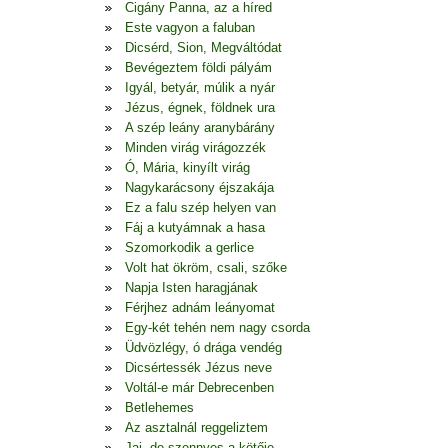
Cigány Panna, az a híred
Este vagyon a faluban
Dicsérd, Sion, Megváltódat
Bevégeztem földi pályám
Igyál, betyár, múlik a nyár
Jézus, égnek, földnek ura
A szép leány aranybárány
Minden virág virágozzék
Ó, Mária, kinyílt virág
Nagykarácsony éjszakája
Ez a falu szép helyen van
Fáj a kutyámnak a hasa
Szomorkodik a gerlice
Volt hat ökröm, csali, szőke
Napja Isten haragjának
Férjhez adnám leányomat
Egy-két tehén nem nagy csorda
Üdvözlégy, ó drága vendég
Dicsértessék Jézus neve
Voltál-e már Debrecenben
Betlehemes
Az asztalnál reggeliztem
Jaj, de szennyes a kötője