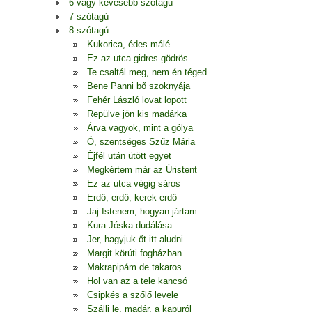
6 vagy kevesebb szótagú
7 szótagú
8 szótagú
Kukorica, édes málé
Ez az utca gidres-gödrös
Te csaltál meg, nem én téged
Bene Panni bő szoknyája
Fehér László lovat lopott
Repülve jön kis madárka
Árva vagyok, mint a gólya
Ó, szentséges Szűz Mária
Éjfél után ütött egyet
Megkértem már az Úristent
Ez az utca végig sáros
Erdő, erdő, kerek erdő
Jaj Istenem, hogyan jártam
Kura Jóska dudálása
Jer, hagyjuk őt itt aludni
Margit körúti fogházban
Makrapipám de takaros
Hol van az a tele kancsó
Csipkés a szőlő levele
Szállj le, madár, a kapuról