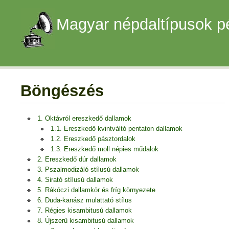
Magyar népdaltípusok p
Böngészés
1. Oktávról ereszkedő dallamok
1.1. Ereszkedő kvintváltó pentaton dallamok
1.2. Ereszkedő pásztordalok
1.3. Ereszkedő moll népies műdalok
2. Ereszkedő dúr dallamok
3. Pszalmodizáló stílusú dallamok
4. Sirató stílusú dallamok
5. Rákóczi dallamkör és fríg környezete
6. Duda-kanász mulattató stílus
7. Régies kisambitusú dallamok
8. Újszerű kisambitusú dallamok