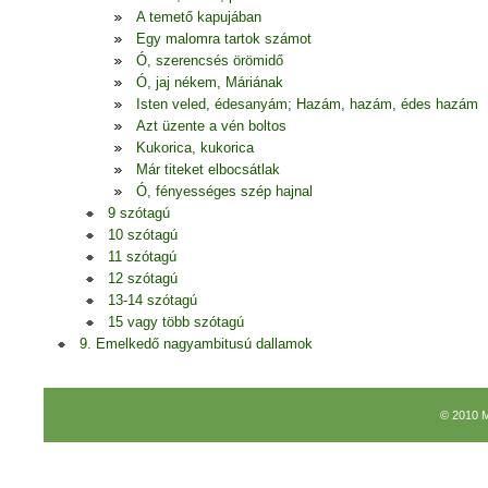
A temető kapujában
Egy malomra tartok számot
Ó, szerencsés örömidő
Ó, jaj nékem, Máriának
Isten veled, édesanyám; Hazám, hazám, édes hazám
Azt üzente a vén boltos
Kukorica, kukorica
Már titeket elbocsátlak
Ó, fényességes szép hajnal
9 szótagú
10 szótagú
11 szótagú
12 szótagú
13-14 szótagú
15 vagy több szótagú
9. Emelkedő nagyambitusú dallamok
© 2010 M