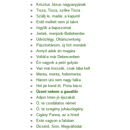
Krisztus Jézus nagyanyjának
Tisza, Tisza, szőke Tisza
Szállj le, madár, a kapuról
Erdő mellett nem jó lakni
Irigylik a bajuszomat
Jertek, menjünk Betlehembe
Üdvözlégy, Oltáriszentség
Pásztortársim, új hírt mondok
Annyit adok én magára
Voltál-e már Debrecenben
Én vagyok a petri gulyás
Van már kisszék, csak lába kell
Menta, menta, fodormenta
Három ürü nem nagy falka
Hol jár kend itt, Pista bácsi
Üzent nekem a gavallér
Adjon Isten jó éjszakát
Ó, te csodálatos német
Ó, te szegény juhászlegény
Cigány Panna, az a híred
Este vagyon a faluban
Dicsérd, Sion, Megváltódat