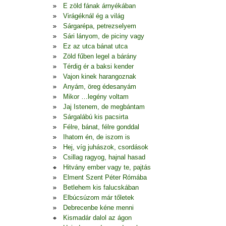
E zöld fának árnyékában
Virágéknál ég a világ
Sárgarépa, petrezselyem
Sári lányom, de piciny vagy
Ez az utca bánat utca
Zöld fűben legel a bárány
Térdig ér a baksi kender
Vajon kinek harangoznak
Anyám, öreg édesanyám
Mikor …legény voltam
Jaj Istenem, de megbántam
Sárgalábú kis pacsirta
Félre, bánat, félre gonddal
Ihatom én, de iszom is
Hej, víg juhászok, csordások
Csillag ragyog, hajnal hasad
Hitvány ember vagy te, pajtás
Elment Szent Péter Rómába
Betlehem kis falucskában
Elbúcsúzom már tőletek
Debrecenbe kéne menni
Kismadár dalol az ágon