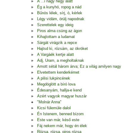
A ...i nagy hegy alatt
Ég a kunyhó, ropog a nád
Bűnös lélek, sírj, ó, kérlek
Légy vidám, örülj napodnak
Szerettelek egy ideig
Piros alma csüng az ágon
Kihajtottam a ludamat
Sárgát virágzik a repce
Hajtsd ki, rózsám, az ökröket
A Vargáék kertje alatt
Adj, Uram, a megholtaknak
Amott sétál három árva; Ez a világ amilyen nagy
Elvetettem kenderkémet
A pilisi lukpincének
Megdöglött a bíró lova
Édesanyám, hallja-e kend
Azért vagyok magyar huszár
"Molnár Anna"
Kicsi fülemüle dalol
Én Istenem, benned bízom
Este van már, késő este
Fáj nekem már, hogy én élek
Rózsa, rózsa, piros rózsa