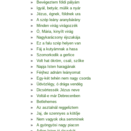
Bevégeztem földi pályám
Igyál, betyár, múlik a nyár
Jézus, égnek, földnek ura
A szép leány aranybárány
Minden virág virágozzék
Ó, Mária, kinyílt virág
Nagykarácsony éjszakája
Ez a falu szép helyen van
Fáj a kutyámnak a hasa
Szomorkodik a gerlice
Volt hat ökröm, csali, szőke
Napja Isten haragjának
Férjhez adnám leányomat
Egy-két tehén nem nagy csorda
Üdvözlégy, ó drága vendég
Dicsértessék Jézus neve
Voltál-e már Debrecenben
Betlehemes
Az asztalnál reggeliztem
Jaj, de szennyes a kötője
Nem vagyok oka semminek
A gyöngyösi nagy piacon
Adjon Isten jó éjszakát