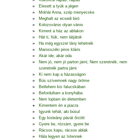
Elesett a tyúk a jégen
Molnár Anna, szép menyecske
Meghalt az ecsedi biró
Kolozsváros olyan város
Kiment a ház az ablakon
Hát ti, fiúk, nem látjátok
Ha még egyszer lány lehetnék
Marosszéki piros kláris
Akár ide, akár oda
Nem jó, nem jó parton járni; Nem szeretnék, nem
szeretnék partra járni
Ki nem kap a házasságon
Bús szívemnek nagy öröme
Betlehem kis falucskában
Befordultam a konyhába
Nem loptam én életemben
Kimentem én a piacra
Igyunk tehát, aki búsul
Egy kisleány pávát őrzött
Gyere be, rózsám, gyere be
Rácsos kapu, rácsos ablak
Hála legyen az Istennek