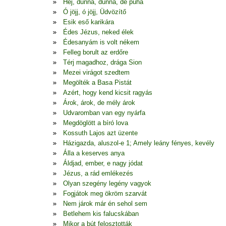
Hej, dunna, dunna, de puha
Ó jöjj, ó jöjj, Üdvözítő
Esik eső karikára
Édes Jézus, neked élek
Édesanyám is volt nékem
Felleg borult az erdőre
Térj magadhoz, drága Sion
Mezei virágot szedtem
Megölték a Basa Pistát
Azért, hogy kend kicsit ragyás
Árok, árok, de mély árok
Udvaromban van egy nyárfa
Megdöglött a bíró lova
Kossuth Lajos azt üzente
Házigazda, aluszol-e 1; Amely leány fényes, kevély
Álla a keserves anya
Áldjad, ember, e nagy jódat
Jézus, a rád emlékezés
Olyan szegény legény vagyok
Fogjátok meg ökröm szarvát
Nem járok már én sehol sem
Betlehem kis falucskában
Mikor a bút felosztották