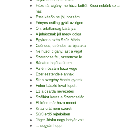
Húzd rá, cigány, ne húzz kettőt; Kicsi nekünk ez a
ház
Este későn ne jöjj hozzám
Fényes csillag gyúlt az égen
Óh, ártatlanság báránya
A juhásznak jól megy dolga
Egykor a szép Szűz Mária
Csöndes, csöndes az éjszaka
Ne húzd, cigány, azt a vígat
Szerencse fel, szerencse le
Bánatos hajóba ültem
Az én rózsám háza vége
Ezer esztendeje annak
Sír a szegény Andris gyerek
Fehér László lovat lopott
Ez a csárda nevezetes
Szállást keres a Szentcsalád
El kéne már haza menni
Ki az urát nem szereti
Sűrű erdő rejtekében
Jáger Jóska nagy betyár volt
... sugyári hopp