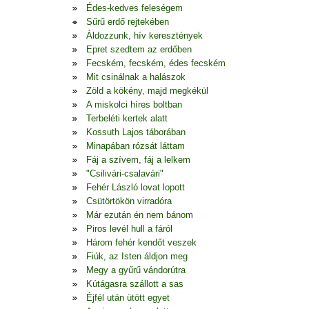
Édes-kedves feleségem
Sűrű erdő rejtekében
Áldozzunk, hív keresztények
Epret szedtem az erdőben
Fecském, fecském, édes fecském
Mit csinálnak a halászok
Zöld a kökény, majd megkékül
A miskolci híres boltban
Terbeléti kertek alatt
Kossuth Lajos táborában
Minapában rózsát láttam
Fáj a szívem, fáj a lelkem
"Csilivári-csalavári"
Fehér László lovat lopott
Csütörtökön virradóra
Már ezután én nem bánom
Piros levél hull a fáról
Három fehér kendőt veszek
Fiúk, az Isten áldjon meg
Megy a gyűrű vándorútra
Kútágasra szállott a sas
Éjfél után ütött egyet