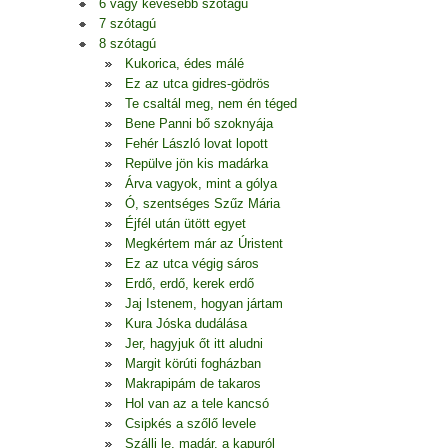
6 vagy kevesebb szótagú
7 szótagú
8 szótagú
Kukorica, édes málé
Ez az utca gidres-gödrös
Te csaltál meg, nem én téged
Bene Panni bő szoknyája
Fehér László lovat lopott
Repülve jön kis madárka
Árva vagyok, mint a gólya
Ó, szentséges Szűz Mária
Éjfél után ütött egyet
Megkértem már az Úristent
Ez az utca végig sáros
Erdő, erdő, kerek erdő
Jaj Istenem, hogyan jártam
Kura Jóska dudálása
Jer, hagyjuk őt itt aludni
Margit körúti fogházban
Makrapipám de takaros
Hol van az a tele kancsó
Csipkés a szőlő levele
Szállj le, madár, a kapuról