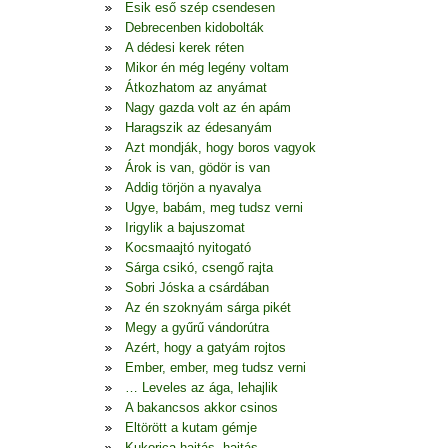
Esik eső szép csendesen
Debrecenben kidobolták
A dédesi kerek réten
Mikor én még legény voltam
Átkozhatom az anyámat
Nagy gazda volt az én apám
Haragszik az édesanyám
Azt mondják, hogy boros vagyok
Árok is van, gödör is van
Addig törjön a nyavalya
Ugye, babám, meg tudsz verni
Irigylik a bajuszomat
Kocsmaajtó nyitogató
Sárga csikó, csengő rajta
Sobri Jóska a csárdában
Az én szoknyám sárga pikét
Megy a gyűrű vándorútra
Azért, hogy a gatyám rojtos
Ember, ember, meg tudsz verni
… Leveles az ága, lehajlik
A bakancsos akkor csinos
Eltörött a kutam gémje
Kukorica hajtás, hajtás