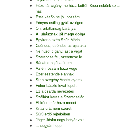
Húzd rá, cigány, ne húzz kettőt; Kicsi nekünk ez a
ház
Este későn ne jöjj hozzám
Fényes csillag gyúlt az égen
Óh, ártatlanság báránya
A juhásznak jól megy dolga
Egykor a szép Szűz Mária
Csöndes, csöndes az éjszaka
Ne húzd, cigány, azt a vígat
Szerencse fel, szerencse le
Bánatos hajóba ültem
Az én rózsám háza vége
Ezer esztendeje annak
Sír a szegény Andris gyerek
Fehér László lovat lopott
Ez a csárda nevezetes
Szállást keres a Szentcsalád
El kéne már haza menni
Ki az urát nem szereti
Sűrű erdő rejtekében
Jáger Jóska nagy betyár volt
... sugyári hopp