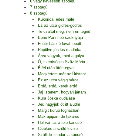
6 vagy kevesebb szótagú
7 szótagú
8 szótagú
Kukorica, édes málé
Ez az utca gidres-gödrös
Te csaltál meg, nem én téged
Bene Panni bő szoknyája
Fehér László lovat lopott
Repülve jön kis madárka
Árva vagyok, mint a gólya
Ó, szentséges Szűz Mária
Éjfél után ütött egyet
Megkértem már az Úristent
Ez az utca végig sáros
Erdő, erdő, kerek erdő
Jaj Istenem, hogyan jártam
Kura Jóska dudálása
Jer, hagyjuk őt itt aludni
Margit körúti fogházban
Makrapipám de takaros
Hol van az a tele kancsó
Csipkés a szőlő levele
Szállj le, madár, a kapuról