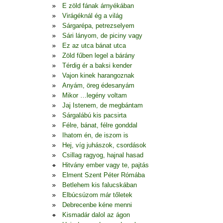
E zöld fának árnyékában
Virágéknál ég a világ
Sárgarépa, petrezselyem
Sári lányom, de piciny vagy
Ez az utca bánat utca
Zöld fűben legel a bárány
Térdig ér a baksi kender
Vajon kinek harangoznak
Anyám, öreg édesanyám
Mikor …legény voltam
Jaj Istenem, de megbántam
Sárgalábú kis pacsirta
Félre, bánat, félre gonddal
Ihatom én, de iszom is
Hej, víg juhászok, csordások
Csillag ragyog, hajnal hasad
Hitvány ember vagy te, pajtás
Elment Szent Péter Rómába
Betlehem kis falucskában
Elbúcsúzom már tőletek
Debrecenbe kéne menni
Kismadár dalol az ágon