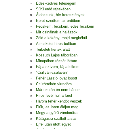
Édes-kedves feleségem
Sűrű erdő rejtekében
Áldozzunk, hív keresztények
Epret szedtem az erdőben
Fecském, fecském, édes fecském
Mit csinálnak a halászok
Zöld a kökény, majd megkékül
A miskolci híres boltban
Terbeléti kertek alatt
Kossuth Lajos táborában
Minapában rózsát láttam
Fáj a szívem, fáj a lelkem
"Csilivári-csalavári"
Fehér László lovat lopott
Csütörtökön virradóra
Már ezután én nem bánom
Piros levél hull a fáról
Három fehér kendőt veszek
Fiúk, az Isten áldjon meg
Megy a gyűrű vándorútra
Kútágasra szállott a sas
Éjfél után ütött egyet