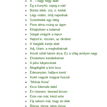
A ...i nagy hegy alatt
Ég a kunyhó, ropog a nád
Bűnös lélek, sírj, ó, kérlek
Légy vidám, örülj napodnak
Szerettelek egy ideig
Piros alma csüng az ágon
Kihajtottam a ludamat
Sárgát virágzik a repce
Hajtsd ki, rózsám, az ökröket
A Vargáék kertje alatt
Adj, Uram, a megholtaknak
Amott sétál három árva; Ez a világ amilyen nagy
Elvetettem kenderkémet
A pilisi lukpincének
Megdöglött a bíró lova
Édesanyám, hallja-e kend
Azért vagyok magyar huszár
"Molnár Anna"
Kicsi fülemüle dalol
Én Istenem, benned bízom
Este van már, késő este
Fáj nekem már, hogy én élek
Rózsa, rózsa, piros rózsa