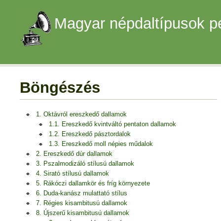
Magyar népdaltípusok p
Böngészés
1. Oktávról ereszkedő dallamok
1.1. Ereszkedő kvintváltó pentaton dallamok
1.2. Ereszkedő pásztordalok
1.3. Ereszkedő moll népies műdalok
2. Ereszkedő dúr dallamok
3. Pszalmodizáló stílusú dallamok
4. Sirató stílusú dallamok
5. Rákóczi dallamkör és fríg környezete
6. Duda-kanász mulattató stílus
7. Régies kisambitusú dallamok
8. Újszerű kisambitusú dallamok