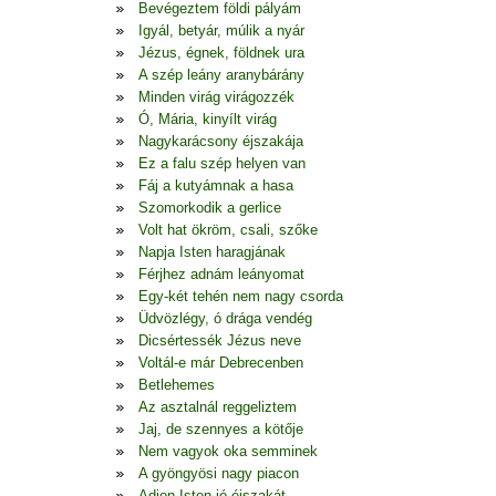
Bevégeztem földi pályám
Igyál, betyár, múlik a nyár
Jézus, égnek, földnek ura
A szép leány aranybárány
Minden virág virágozzék
Ó, Mária, kinyílt virág
Nagykarácsony éjszakája
Ez a falu szép helyen van
Fáj a kutyámnak a hasa
Szomorkodik a gerlice
Volt hat ökröm, csali, szőke
Napja Isten haragjának
Férjhez adnám leányomat
Egy-két tehén nem nagy csorda
Üdvözlégy, ó drága vendég
Dicsértessék Jézus neve
Voltál-e már Debrecenben
Betlehemes
Az asztalnál reggeliztem
Jaj, de szennyes a kötője
Nem vagyok oka semminek
A gyöngyösi nagy piacon
Adjon Isten jó éjszakát