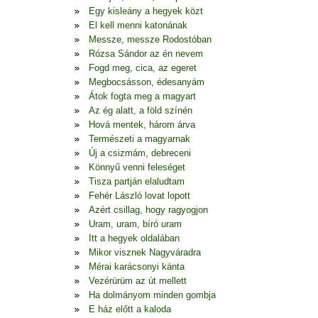
Egy kisleány a hegyek közt
El kell menni katonának
Messze, messze Rodostóban
Rózsa Sándor az én nevem
Fogd meg, cica, az egeret
Megbocsásson, édesanyám
Átok fogta meg a magyart
Az ég alatt, a föld színén
Hová mentek, három árva
Természeti a magyarnak
Új a csizmám, debreceni
Könnyű venni feleséget
Tisza partján elaludtam
Fehér László lovat lopott
Azért csillag, hogy ragyogjon
Uram, uram, bíró uram
Itt a hegyek oldalában
Mikor visznek Nagyváradra
Mérai karácsonyi kánta
Vezérürüm az út mellett
Ha dolmányom minden gombja
E ház előtt a kaloda