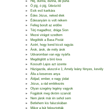
Hej, dunna, dunna, de puha
Ó jöjj, ó jöjj, Üdvözítő
Esik eső karikára
Édes Jézus, neked élek
Édesanyám is volt nékem
Felleg borult az erdőre
Térj magadhoz, drága Sion
Mezei virágot szedtem
Megölték a Basa Pistát
Azért, hogy kend kicsit ragyás
Árok, árok, de mély árok
Udvaromban van egy nyárfa
Megdöglött a bíró lova
Kossuth Lajos azt üzente
Házigazda, aluszol-e 1; Amely leány fényes, kevély
Álla a keserves anya
Áldjad, ember, e nagy jódat
Jézus, a rád emlékezés
Olyan szegény legény vagyok
Fogjátok meg ökröm szarvát
Nem járok már én sehol sem
Betlehem kis falucskában
Mikor a bút felosztották