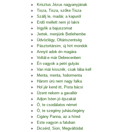
Krisztus Jézus nagyanyjának
Tisza, Tisza, szőke Tisza
Szállj le, madár, a kapuról
Erdő mellett nem jó lakni
Irigylik a bajuszomat
Jertek, menjünk Betlehembe
Üdvözlégy, Oltáriszentség
Pásztortársim, új hírt mondok
Annyit adok én magára
Voltál-e már Debrecenben
Én vagyok a petri gulyás
Van már kisszék, csak lába kell
Menta, menta, fodormenta
Három ürü nem nagy falka
Hol jár kend itt, Pista bácsi
Üzent nekem a gavallér
Adjon Isten jó éjszakát
Ó, te csodálatos német
Ó, te szegény juhászlegény
Cigány Panna, az a híred
Este vagyon a faluban
Dicsérd, Sion, Megváltódat