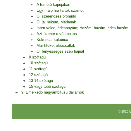
A temető kapujában
Egy malomra tartok számot
Ó, szerencsés örömidő
Ó, jaj nékem, Máriának
Isten veled, édesanyám; Hazám, hazám, édes hazám
Azt üzente a vén boltos
Kukorica, kukorica
Már titeket elbocsátlak
Ó, fényességes szép hajnal
9 szótagú
10 szótagú
11 szótagú
12 szótagú
13-14 szótagú
15 vagy több szótagú
9. Emelkedő nagyambitusú dallamok
© 2010 M