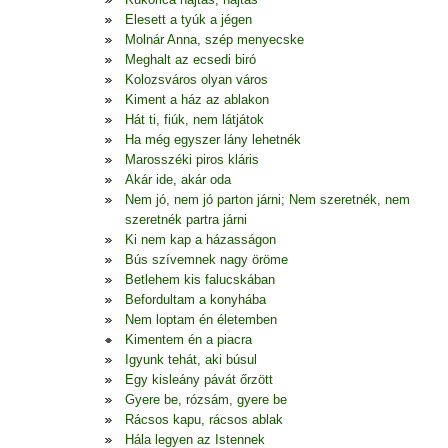
Elesett a tyúk a jégen
Molnár Anna, szép menyecske
Meghalt az ecsedi biró
Kolozsváros olyan város
Kiment a ház az ablakon
Hát ti, fiúk, nem látjátok
Ha még egyszer lány lehetnék
Marosszéki piros kláris
Akár ide, akár oda
Nem jó, nem jó parton járni; Nem szeretnék, nem
szeretnék partra járni
Ki nem kap a házasságon
Bús szívemnek nagy öröme
Betlehem kis falucskában
Befordultam a konyhába
Nem loptam én életemben
Kimentem én a piacra
Igyunk tehát, aki búsul
Egy kisleány pávát őrzött
Gyere be, rózsám, gyere be
Rácsos kapu, rácsos ablak
Hála legyen az Istennek