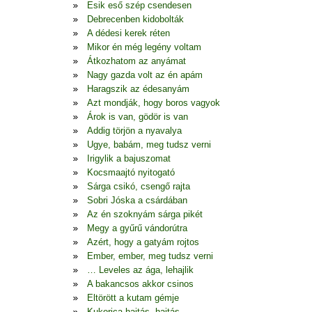
Esik eső szép csendesen
Debrecenben kidobolták
A dédesi kerek réten
Mikor én még legény voltam
Átkozhatom az anyámat
Nagy gazda volt az én apám
Haragszik az édesanyám
Azt mondják, hogy boros vagyok
Árok is van, gödör is van
Addig törjön a nyavalya
Ugye, babám, meg tudsz verni
Irigylik a bajuszomat
Kocsmaajtó nyitogató
Sárga csikó, csengő rajta
Sobri Jóska a csárdában
Az én szoknyám sárga pikét
Megy a gyűrű vándorútra
Azért, hogy a gatyám rojtos
Ember, ember, meg tudsz verni
… Leveles az ága, lehajlik
A bakancsos akkor csinos
Eltörött a kutam gémje
Kukorica hajtás, hajtás