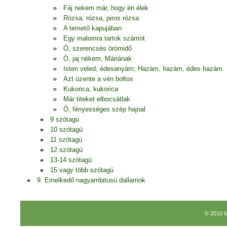
Fáj nekem már, hogy én élek
Rózsa, rózsa, piros rózsa
A temető kapujában
Egy malomra tartok számot
Ó, szerencsés örömidő
Ó, jaj nékem, Máriának
Isten veled, édesanyám; Hazám, hazám, édes hazám
Azt üzente a vén boltos
Kukorica, kukorica
Már titeket elbocsátlak
Ó, fényességes szép hajnal
9 szótagú
10 szótagú
11 szótagú
12 szótagú
13-14 szótagú
15 vagy több szótagú
9. Emelkedő nagyambitusú dallamok
© 2010 M