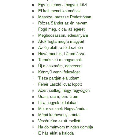
Egy kisleány a hegyek közt
El kell menni katonának
Messze, messze Rodostóban
Rózsa Sándor az én nevem
Fogd meg, cica, az egeret
Megbocsásson, édesanyám
Átok fogta meg a magyart
Az ég alatt, a föld színén
Hová mentek, három árva
Természeti a magyarnak
Új a csizmám, debreceni
Könnyű venni feleséget
Tisza partján elaludtam
Fehér László lovat lopott
Azért csillag, hogy ragyogjon
Uram, uram, bíró uram
Itt a hegyek oldalában
Mikor visznek Nagyváradra
Mérai karácsonyi kánta
Vezérürüm az út mellett
Ha dolmányom minden gombja
E ház előtt a kaloda