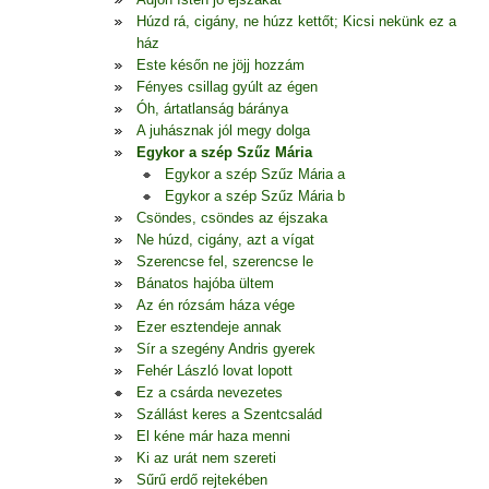
Húzd rá, cigány, ne húzz kettőt; Kicsi nekünk ez a
ház
Este későn ne jöjj hozzám
Fényes csillag gyúlt az égen
Óh, ártatlanság báránya
A juhásznak jól megy dolga
Egykor a szép Szűz Mária
Egykor a szép Szűz Mária a
Egykor a szép Szűz Mária b
Csöndes, csöndes az éjszaka
Ne húzd, cigány, azt a vígat
Szerencse fel, szerencse le
Bánatos hajóba ültem
Az én rózsám háza vége
Ezer esztendeje annak
Sír a szegény Andris gyerek
Fehér László lovat lopott
Ez a csárda nevezetes
Szállást keres a Szentcsalád
El kéne már haza menni
Ki az urát nem szereti
Sűrű erdő rejtekében