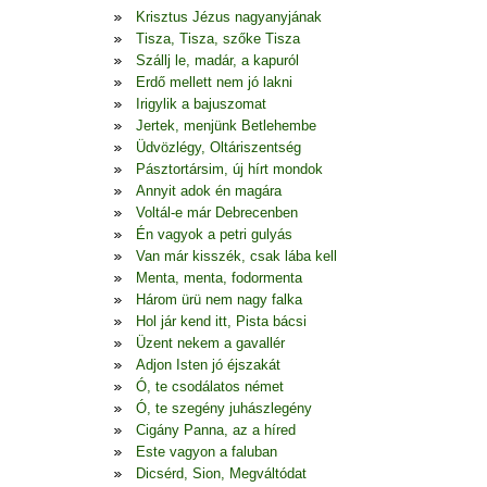
Krisztus Jézus nagyanyjának
Tisza, Tisza, szőke Tisza
Szállj le, madár, a kapuról
Erdő mellett nem jó lakni
Irigylik a bajuszomat
Jertek, menjünk Betlehembe
Üdvözlégy, Oltáriszentség
Pásztortársim, új hírt mondok
Annyit adok én magára
Voltál-e már Debrecenben
Én vagyok a petri gulyás
Van már kisszék, csak lába kell
Menta, menta, fodormenta
Három ürü nem nagy falka
Hol jár kend itt, Pista bácsi
Üzent nekem a gavallér
Adjon Isten jó éjszakát
Ó, te csodálatos német
Ó, te szegény juhászlegény
Cigány Panna, az a híred
Este vagyon a faluban
Dicsérd, Sion, Megváltódat