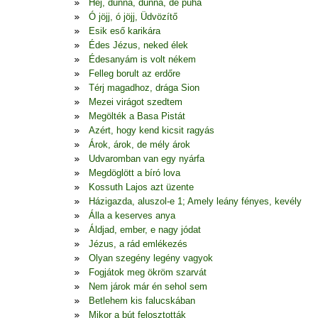
Hej, dunna, dunna, de puha
Ó jöjj, ó jöjj, Üdvözítő
Esik eső karikára
Édes Jézus, neked élek
Édesanyám is volt nékem
Felleg borult az erdőre
Térj magadhoz, drága Sion
Mezei virágot szedtem
Megölték a Basa Pistát
Azért, hogy kend kicsit ragyás
Árok, árok, de mély árok
Udvaromban van egy nyárfa
Megdöglött a bíró lova
Kossuth Lajos azt üzente
Házigazda, aluszol-e 1; Amely leány fényes, kevély
Álla a keserves anya
Áldjad, ember, e nagy jódat
Jézus, a rád emlékezés
Olyan szegény legény vagyok
Fogjátok meg ökröm szarvát
Nem járok már én sehol sem
Betlehem kis falucskában
Mikor a bút felosztották