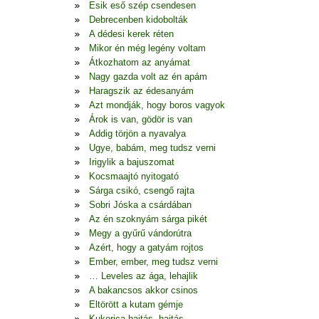
Esik eső szép csendesen
Debrecenben kidobolták
A dédesi kerek réten
Mikor én még legény voltam
Átkozhatom az anyámat
Nagy gazda volt az én apám
Haragszik az édesanyám
Azt mondják, hogy boros vagyok
Árok is van, gödör is van
Addig törjön a nyavalya
Ugye, babám, meg tudsz verni
Irigylik a bajuszomat
Kocsmaajtó nyitogató
Sárga csikó, csengő rajta
Sobri Jóska a csárdában
Az én szoknyám sárga pikét
Megy a gyűrű vándorútra
Azért, hogy a gatyám rojtos
Ember, ember, meg tudsz verni
… Leveles az ága, lehajlik
A bakancsos akkor csinos
Eltörött a kutam gémje
Kukorica hajtás, hajtás