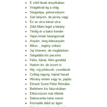
E zöld fának árnyékában
Virágéknál ég a világ
Sárgarépa, petrezselyem
Sári lányom, de piciny vagy
Ez az utca bánat utca
Zöld fűben legel a bárány
Térdig ér a baksi kender
Vajon kinek harangoznak
Anyám, öreg édesanyám
Mikor …legény voltam
Jaj Istenem, de megbántam
Sárgalábú kis pacsirta
Félre, bánat, félre gonddal
Ihatom én, de iszom is
Hej, víg juhászok, csordások
Csillag ragyog, hajnal hasad
Hitvány ember vagy te, pajtás
Elment Szent Péter Rómába
Betlehem kis falucskában
Elbúcsúzom már tőletek
Debrecenbe kéne menni
Kismadár dalol az ágon