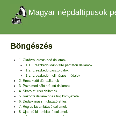
Magyar népdaltípusok p
Böngészés
1. Oktávról ereszkedő dallamok
1.1. Ereszkedő kvintváltó pentaton dallamok
1.2. Ereszkedő pásztordalok
1.3. Ereszkedő moll népies műdalok
2. Ereszkedő dúr dallamok
3. Pszalmodizáló stílusú dallamok
4. Sirató stílusú dallamok
5. Rákóczi dallamkör és fríg környezete
6. Duda-kanász mulattató stílus
7. Régies kisambitusú dallamok
8. Újszerű kisambitusú dallamok