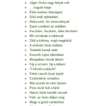
Jáger Jóska nagy betyár volt
... sugyári hopp
Édes-kedves feleségem
Sűrű erdő rejtekében
Áldozzunk, hív keresztények
Epret szedtem az erdőben
Fecském, fecském, édes fecském
Mit csinálnak a halászok
Zöld a kökény, majd megkékül
A miskolci híres boltban
Terbeléti kertek alatt
Kossuth Lajos táborában
Minapában rózsát láttam
Fáj a szívem, fáj a lelkem
"Csilivári-csalavári"
Fehér László lovat lopott
Csütörtökön virradóra
Már ezután én nem bánom
Piros levél hull a fáról
Három fehér kendőt veszek
Fiúk, az Isten áldjon meg
Megy a gyűrű vándorútra