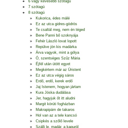
6 vagy kevesebb szótagú
7 szótagú
8 szótagú
Kukorica, édes málé
Ez az utca gidres-gödrös
Te csaltál meg, nem én téged
Bene Panni bő szoknyája
Fehér László lovat lopott
Repülve jön kis madárka
Árva vagyok, mint a gólya
Ó, szentséges Szűz Mária
Éjfél után ütött egyet
Megkértem már az Úristent
Ez az utca végig sáros
Erdő, erdő, kerek erdő
Jaj Istenem, hogyan jártam
Kura Jóska dudálása
Jer, hagyjuk őt itt aludni
Margit körúti fogházban
Makrapipám de takaros
Hol van az a tele kancsó
Csipkés a szőlő levele
Szállj le, madár, a kapuról