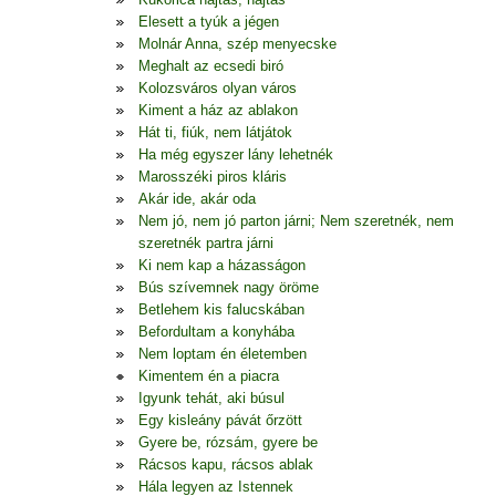
Elesett a tyúk a jégen
Molnár Anna, szép menyecske
Meghalt az ecsedi biró
Kolozsváros olyan város
Kiment a ház az ablakon
Hát ti, fiúk, nem látjátok
Ha még egyszer lány lehetnék
Marosszéki piros kláris
Akár ide, akár oda
Nem jó, nem jó parton járni; Nem szeretnék, nem
szeretnék partra járni
Ki nem kap a házasságon
Bús szívemnek nagy öröme
Betlehem kis falucskában
Befordultam a konyhába
Nem loptam én életemben
Kimentem én a piacra
Igyunk tehát, aki búsul
Egy kisleány pávát őrzött
Gyere be, rózsám, gyere be
Rácsos kapu, rácsos ablak
Hála legyen az Istennek