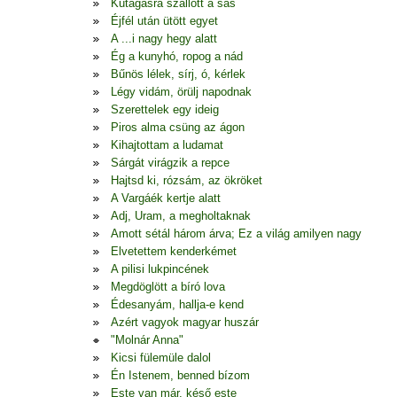
Kútágasra szállott a sas
Éjfél után ütött egyet
A ...i nagy hegy alatt
Ég a kunyhó, ropog a nád
Bűnös lélek, sírj, ó, kérlek
Légy vidám, örülj napodnak
Szerettelek egy ideig
Piros alma csüng az ágon
Kihajtottam a ludamat
Sárgát virágzik a repce
Hajtsd ki, rózsám, az ökröket
A Vargáék kertje alatt
Adj, Uram, a megholtaknak
Amott sétál három árva; Ez a világ amilyen nagy
Elvetettem kenderkémet
A pilisi lukpincének
Megdöglött a bíró lova
Édesanyám, hallja-e kend
Azért vagyok magyar huszár
"Molnár Anna"
Kicsi fülemüle dalol
Én Istenem, benned bízom
Este van már, késő este