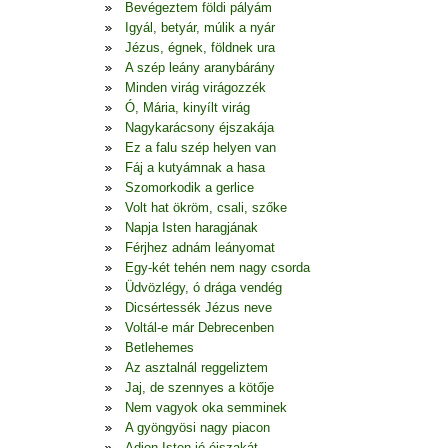
Bevégeztem földi pályám
Igyál, betyár, múlik a nyár
Jézus, égnek, földnek ura
A szép leány aranybárány
Minden virág virágozzék
Ó, Mária, kinyílt virág
Nagykarácsony éjszakája
Ez a falu szép helyen van
Fáj a kutyámnak a hasa
Szomorkodik a gerlice
Volt hat ökröm, csali, szőke
Napja Isten haragjának
Férjhez adnám leányomat
Egy-két tehén nem nagy csorda
Üdvözlégy, ó drága vendég
Dicsértessék Jézus neve
Voltál-e már Debrecenben
Betlehemes
Az asztalnál reggeliztem
Jaj, de szennyes a kötője
Nem vagyok oka semminek
A gyöngyösi nagy piacon
Adjon Isten jó éjszakát