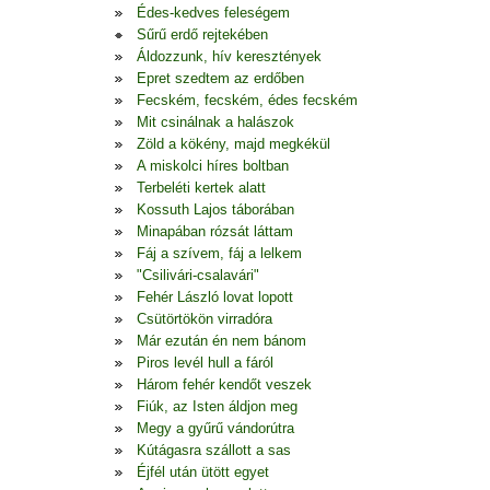
Édes-kedves feleségem
Sűrű erdő rejtekében
Áldozzunk, hív keresztények
Epret szedtem az erdőben
Fecském, fecském, édes fecském
Mit csinálnak a halászok
Zöld a kökény, majd megkékül
A miskolci híres boltban
Terbeléti kertek alatt
Kossuth Lajos táborában
Minapában rózsát láttam
Fáj a szívem, fáj a lelkem
"Csilivári-csalavári"
Fehér László lovat lopott
Csütörtökön virradóra
Már ezután én nem bánom
Piros levél hull a fáról
Három fehér kendőt veszek
Fiúk, az Isten áldjon meg
Megy a gyűrű vándorútra
Kútágasra szállott a sas
Éjfél után ütött egyet