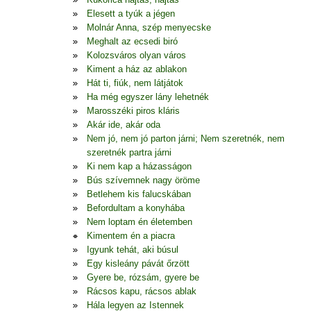
Elesett a tyúk a jégen
Molnár Anna, szép menyecske
Meghalt az ecsedi biró
Kolozsváros olyan város
Kiment a ház az ablakon
Hát ti, fiúk, nem látjátok
Ha még egyszer lány lehetnék
Marosszéki piros kláris
Akár ide, akár oda
Nem jó, nem jó parton járni; Nem szeretnék, nem
szeretnék partra járni
Ki nem kap a házasságon
Bús szívemnek nagy öröme
Betlehem kis falucskában
Befordultam a konyhába
Nem loptam én életemben
Kimentem én a piacra
Igyunk tehát, aki búsul
Egy kisleány pávát őrzött
Gyere be, rózsám, gyere be
Rácsos kapu, rácsos ablak
Hála legyen az Istennek