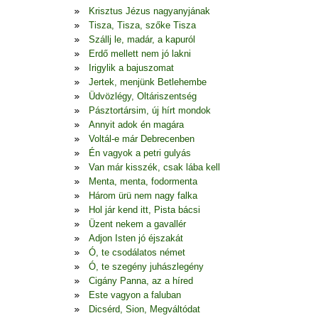
Krisztus Jézus nagyanyjának
Tisza, Tisza, szőke Tisza
Szállj le, madár, a kapuról
Erdő mellett nem jó lakni
Irigylik a bajuszomat
Jertek, menjünk Betlehembe
Üdvözlégy, Oltáriszentség
Pásztortársim, új hírt mondok
Annyit adok én magára
Voltál-e már Debrecenben
Én vagyok a petri gulyás
Van már kisszék, csak lába kell
Menta, menta, fodormenta
Három ürü nem nagy falka
Hol jár kend itt, Pista bácsi
Üzent nekem a gavallér
Adjon Isten jó éjszakát
Ó, te csodálatos német
Ó, te szegény juhászlegény
Cigány Panna, az a híred
Este vagyon a faluban
Dicsérd, Sion, Megváltódat