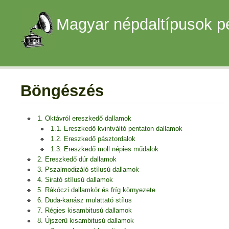
Magyar népdaltípusok p
Böngészés
1. Oktávról ereszkedő dallamok
1.1. Ereszkedő kvintváltó pentaton dallamok
1.2. Ereszkedő pásztordalok
1.3. Ereszkedő moll népies műdalok
2. Ereszkedő dúr dallamok
3. Pszalmodizáló stílusú dallamok
4. Sirató stílusú dallamok
5. Rákóczi dallamkör és fríg környezete
6. Duda-kanász mulattató stílus
7. Régies kisambitusú dallamok
8. Újszerű kisambitusú dallamok