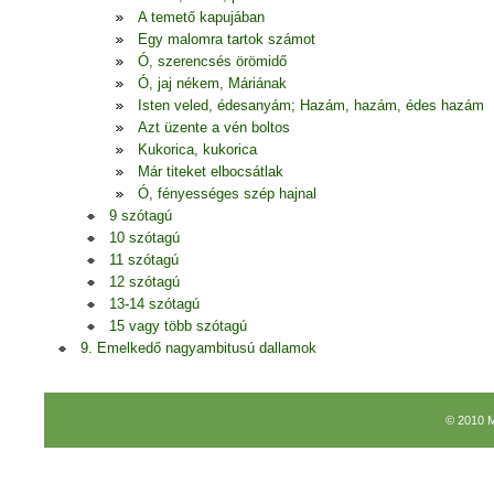
A temető kapujában
Egy malomra tartok számot
Ó, szerencsés örömidő
Ó, jaj nékem, Máriának
Isten veled, édesanyám; Hazám, hazám, édes hazám
Azt üzente a vén boltos
Kukorica, kukorica
Már titeket elbocsátlak
Ó, fényességes szép hajnal
9 szótagú
10 szótagú
11 szótagú
12 szótagú
13-14 szótagú
15 vagy több szótagú
9. Emelkedő nagyambitusú dallamok
© 2010 M