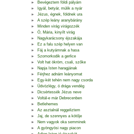
Bevégeztem földi pályám
Igyál, betyár, múlik a nyár
Jézus, égnek, földnek ura
A szép leány aranybárány
Minden virág virágozzék
Ó, Mária, kinyílt virág
Nagykarácsony éjszakája
Ez a falu szép helyen van
Fáj a kutyámnak a hasa
Szomorkodik a gerlice
Volt hat ökröm, csali, szőke
Napja Isten haragjának
Férjhez adnám leányomat
Egy-két tehén nem nagy csorda
Üdvözlégy, ó drága vendég
Dicsértessék Jézus neve
Voltál-e már Debrecenben
Betlehemes
Az asztalnál reggeliztem
Jaj, de szennyes a kötője
Nem vagyok oka semminek
A gyöngyösi nagy piacon
Adjon Isten jó éjszakát