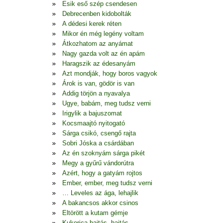
Esik eső szép csendesen
Debrecenben kidobolták
A dédesi kerek réten
Mikor én még legény voltam
Átkozhatom az anyámat
Nagy gazda volt az én apám
Haragszik az édesanyám
Azt mondják, hogy boros vagyok
Árok is van, gödör is van
Addig törjön a nyavalya
Ugye, babám, meg tudsz verni
Irigylik a bajuszomat
Kocsmaajtó nyitogató
Sárga csikó, csengő rajta
Sobri Jóska a csárdában
Az én szoknyám sárga pikét
Megy a gyűrű vándorútra
Azért, hogy a gatyám rojtos
Ember, ember, meg tudsz verni
… Leveles az ága, lehajlik
A bakancsos akkor csinos
Eltörött a kutam gémje
Kukorica hajtás, hajtás