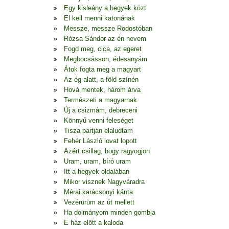
Egy kisleány a hegyek közt
El kell menni katonának
Messze, messze Rodostóban
Rózsa Sándor az én nevem
Fogd meg, cica, az egeret
Megbocsásson, édesanyám
Átok fogta meg a magyart
Az ég alatt, a föld színén
Hová mentek, három árva
Természeti a magyarnak
Új a csizmám, debreceni
Könnyű venni feleséget
Tisza partján elaludtam
Fehér László lovat lopott
Azért csillag, hogy ragyogjon
Uram, uram, bíró uram
Itt a hegyek oldalában
Mikor visznek Nagyváradra
Mérai karácsonyi kánta
Vezérürüm az út mellett
Ha dolmányom minden gombja
E ház előtt a kaloda