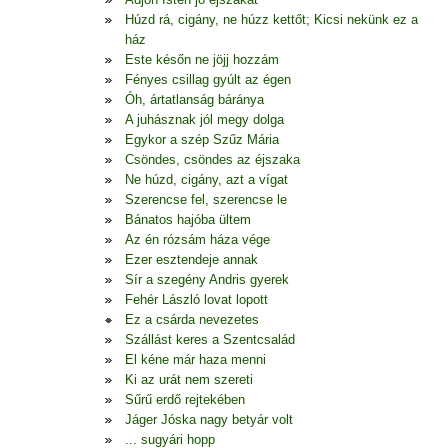
Húzd rá, cigány, ne húzz kettőt; Kicsi nekünk ez a
ház
Este későn ne jöjj hozzám
Fényes csillag gyúlt az égen
Óh, ártatlanság báránya
A juhásznak jól megy dolga
Egykor a szép Szűz Mária
Csöndes, csöndes az éjszaka
Ne húzd, cigány, azt a vígat
Szerencse fel, szerencse le
Bánatos hajóba ültem
Az én rózsám háza vége
Ezer esztendeje annak
Sír a szegény Andris gyerek
Fehér László lovat lopott
Ez a csárda nevezetes
Szállást keres a Szentcsalád
El kéne már haza menni
Ki az urát nem szereti
Sűrű erdő rejtekében
Jáger Jóska nagy betyár volt
... sugyári hopp