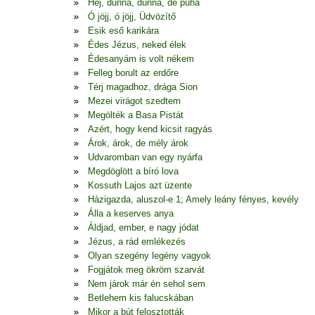
Hej, dunna, dunna, de puha
Ó jöjj, ó jöjj, Üdvözítő
Esik eső karikára
Édes Jézus, neked élek
Édesanyám is volt nékem
Felleg borult az erdőre
Térj magadhoz, drága Sion
Mezei virágot szedtem
Megölték a Basa Pistát
Azért, hogy kend kicsit ragyás
Árok, árok, de mély árok
Udvaromban van egy nyárfa
Megdöglött a bíró lova
Kossuth Lajos azt üzente
Házigazda, aluszol-e 1; Amely leány fényes, kevély
Álla a keserves anya
Áldjad, ember, e nagy jódat
Jézus, a rád emlékezés
Olyan szegény legény vagyok
Fogjátok meg ökröm szarvát
Nem járok már én sehol sem
Betlehem kis falucskában
Mikor a bút felosztották