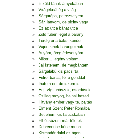
E zöld fának árnyékában
Virágéknál ég a világ
Sárgarépa, petrezselyem
Sári lányom, de piciny vagy
Ez az utca bánat utca
Zöld fűben legel a bárány
Térdig ér a baksi kender
Vajon kinek harangoznak
Anyám, öreg édesanyám
Mikor …legény voltam
Jaj Istenem, de megbántam
Sárgalábú kis pacsirta
Félre, bánat, félre gonddal
Ihatom én, de iszom is
Hej, víg juhászok, csordások
Csillag ragyog, hajnal hasad
Hitvány ember vagy te, pajtás
Elment Szent Péter Rómába
Betlehem kis falucskában
Elbúcsúzom már tőletek
Debrecenbe kéne menni
Kismadár dalol az ágon