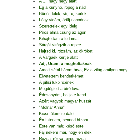
A ...i nagy hegy alatt
Ég a kunyhó, ropog a nád
Bűnös lélek, sírj, ó, kérlek
Légy vidám, örülj napodnak
Szerettelek egy ideig
Piros alma csüng az ágon
Kihajtottam a ludamat
Sárgát virágzik a repce
Hajtsd ki, rózsám, az ökröket
A Vargáék kertje alatt
Adj, Uram, a megholtaknak
Amott sétál három árva; Ez a világ amilyen nagy
Elvetettem kenderkémet
A pilisi lukpincének
Megdöglött a bíró lova
Édesanyám, hallja-e kend
Azért vagyok magyar huszár
"Molnár Anna"
Kicsi fülemüle dalol
Én Istenem, benned bízom
Este van már, késő este
Fáj nekem már, hogy én élek
Rózsa, rózsa, piros rózsa