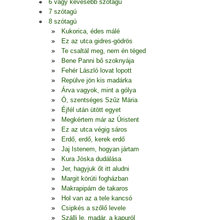
6 vagy kevesebb szótagú
7 szótagú
8 szótagú
Kukorica, édes málé
Ez az utca gidres-gödrös
Te csaltál meg, nem én téged
Bene Panni bő szoknyája
Fehér László lovat lopott
Repülve jön kis madárka
Árva vagyok, mint a gólya
Ó, szentséges Szűz Mária
Éjfél után ütött egyet
Megkértem már az Úristent
Ez az utca végig sáros
Erdő, erdő, kerek erdő
Jaj Istenem, hogyan jártam
Kura Jóska dudálása
Jer, hagyjuk őt itt aludni
Margit körúti fogházban
Makrapipám de takaros
Hol van az a tele kancsó
Csipkés a szőlő levele
Szállj le, madár, a kapuról