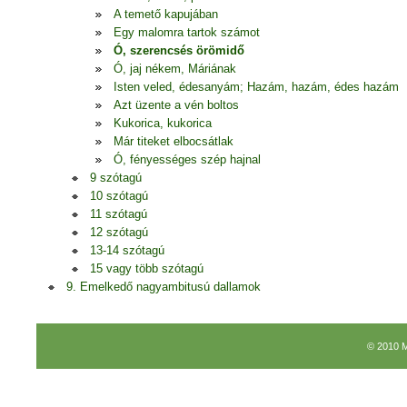
A temető kapujában
Egy malomra tartok számot
Ó, szerencsés örömidő
Ó, jaj nékem, Máriának
Isten veled, édesanyám; Hazám, hazám, édes hazám
Azt üzente a vén boltos
Kukorica, kukorica
Már titeket elbocsátlak
Ó, fényességes szép hajnal
9 szótagú
10 szótagú
11 szótagú
12 szótagú
13-14 szótagú
15 vagy több szótagú
9. Emelkedő nagyambitusú dallamok
© 2010 M