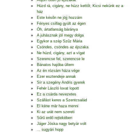
Húzd rá, cigány, ne húzz kettőt; Kicsi nekünk ez a
ház
Este későn ne jöjj hozzám
Fényes csillag gyúlt az égen
Óh, ártatlanság báránya
A juhásznak jól megy dolga
Egykor a szép Szűz Mária
Csöndes, csöndes az éjszaka
Ne húzd, cigány, azt a vígat
Szerencse fel, szerencse le
Bánatos hajóba ültem
Az én rózsám háza vége
Ezer esztendeje annak
Sír a szegény Andris gyerek
Fehér László lovat lopott
Ez a csárda nevezetes
Szállást keres a Szentcsalád
El kéne már haza menni
Ki az urát nem szereti
Sűrű erdő rejtekében
Jáger Jóska nagy betyár volt
... sugyári hopp