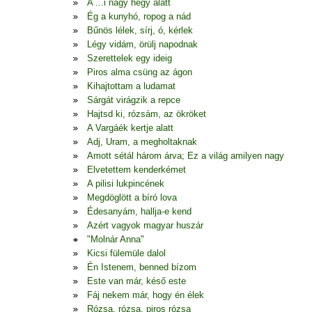
A ...i nagy hegy alatt
Ég a kunyhó, ropog a nád
Bűnös lélek, sírj, ó, kérlek
Légy vidám, örülj napodnak
Szerettelek egy ideig
Piros alma csüng az ágon
Kihajtottam a ludamat
Sárgát virágzik a repce
Hajtsd ki, rózsám, az ökröket
A Vargáék kertje alatt
Adj, Uram, a megholtaknak
Amott sétál három árva; Ez a világ amilyen nagy
Elvetettem kenderkémet
A pilisi lukpincének
Megdöglött a bíró lova
Édesanyám, hallja-e kend
Azért vagyok magyar huszár
"Molnár Anna"
Kicsi fülemüle dalol
Én Istenem, benned bízom
Este van már, késő este
Fáj nekem már, hogy én élek
Rózsa, rózsa, piros rózsa