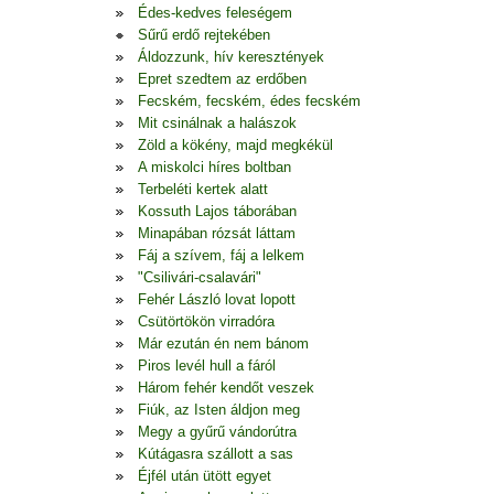
Édes-kedves feleségem
Sűrű erdő rejtekében
Áldozzunk, hív keresztények
Epret szedtem az erdőben
Fecském, fecském, édes fecském
Mit csinálnak a halászok
Zöld a kökény, majd megkékül
A miskolci híres boltban
Terbeléti kertek alatt
Kossuth Lajos táborában
Minapában rózsát láttam
Fáj a szívem, fáj a lelkem
"Csilivári-csalavári"
Fehér László lovat lopott
Csütörtökön virradóra
Már ezután én nem bánom
Piros levél hull a fáról
Három fehér kendőt veszek
Fiúk, az Isten áldjon meg
Megy a gyűrű vándorútra
Kútágasra szállott a sas
Éjfél után ütött egyet