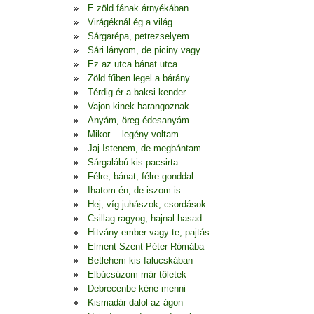
E zöld fának árnyékában
Virágéknál ég a világ
Sárgarépa, petrezselyem
Sári lányom, de piciny vagy
Ez az utca bánat utca
Zöld fűben legel a bárány
Térdig ér a baksi kender
Vajon kinek harangoznak
Anyám, öreg édesanyám
Mikor …legény voltam
Jaj Istenem, de megbántam
Sárgalábú kis pacsirta
Félre, bánat, félre gonddal
Ihatom én, de iszom is
Hej, víg juhászok, csordások
Csillag ragyog, hajnal hasad
Hitvány ember vagy te, pajtás
Elment Szent Péter Rómába
Betlehem kis falucskában
Elbúcsúzom már tőletek
Debrecenbe kéne menni
Kismadár dalol az ágon