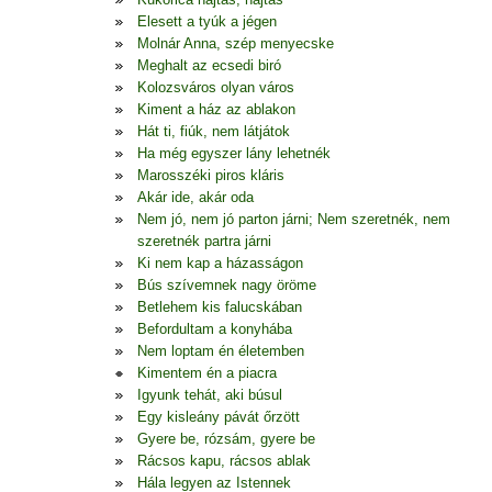
Elesett a tyúk a jégen
Molnár Anna, szép menyecske
Meghalt az ecsedi biró
Kolozsváros olyan város
Kiment a ház az ablakon
Hát ti, fiúk, nem látjátok
Ha még egyszer lány lehetnék
Marosszéki piros kláris
Akár ide, akár oda
Nem jó, nem jó parton járni; Nem szeretnék, nem
szeretnék partra járni
Ki nem kap a házasságon
Bús szívemnek nagy öröme
Betlehem kis falucskában
Befordultam a konyhába
Nem loptam én életemben
Kimentem én a piacra
Igyunk tehát, aki búsul
Egy kisleány pávát őrzött
Gyere be, rózsám, gyere be
Rácsos kapu, rácsos ablak
Hála legyen az Istennek