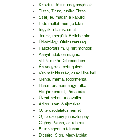
Krisztus Jézus nagyanyjának
Tisza, Tisza, szőke Tisza
Szállj le, madár, a kapuról
Erdő mellett nem jó lakni
Irigylik a bajuszomat
Jertek, menjünk Betlehembe
Üdvözlégy, Oltáriszentség
Pásztortársim, új hírt mondok
Annyit adok én magára
Voltál-e már Debrecenben
Én vagyok a petri gulyás
Van már kisszék, csak lába kell
Menta, menta, fodormenta
Három ürü nem nagy falka
Hol jár kend itt, Pista bácsi
Üzent nekem a gavallér
Adjon Isten jó éjszakát
Ó, te csodálatos német
Ó, te szegény juhászlegény
Cigány Panna, az a híred
Este vagyon a faluban
Dicsérd, Sion, Megváltódat