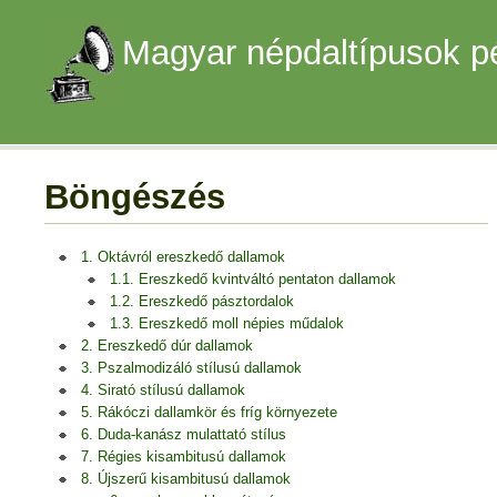
Magyar népdaltípusok p
Böngészés
1. Oktávról ereszkedő dallamok
1.1. Ereszkedő kvintváltó pentaton dallamok
1.2. Ereszkedő pásztordalok
1.3. Ereszkedő moll népies műdalok
2. Ereszkedő dúr dallamok
3. Pszalmodizáló stílusú dallamok
4. Sirató stílusú dallamok
5. Rákóczi dallamkör és fríg környezete
6. Duda-kanász mulattató stílus
7. Régies kisambitusú dallamok
8. Újszerű kisambitusú dallamok