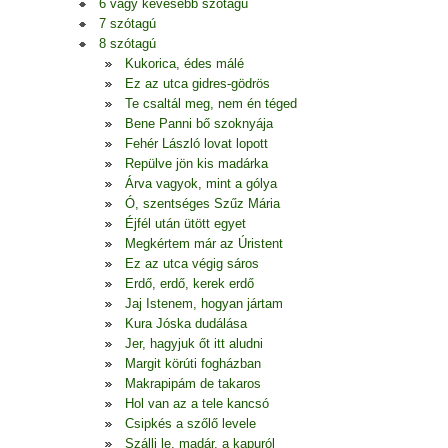
6 vagy kevesebb szótagú
7 szótagú
8 szótagú
Kukorica, édes málé
Ez az utca gidres-gödrös
Te csaltál meg, nem én téged
Bene Panni bő szoknyája
Fehér László lovat lopott
Repülve jön kis madárka
Árva vagyok, mint a gólya
Ó, szentséges Szűz Mária
Éjfél után ütött egyet
Megkértem már az Úristent
Ez az utca végig sáros
Erdő, erdő, kerek erdő
Jaj Istenem, hogyan jártam
Kura Jóska dudálása
Jer, hagyjuk őt itt aludni
Margit körúti fogházban
Makrapipám de takaros
Hol van az a tele kancsó
Csipkés a szőlő levele
Szállj le, madár, a kapuról