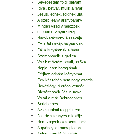
Bevégeztem földi pályám
Igyál, betyár, múlik a nyár
Jézus, égnek, földnek ura
A szép leány aranybárány
Minden virág virágozzék
Ó, Mária, kinyílt virág
Nagykarácsony éjszakája
Ez a falu szép helyen van
Fáj a kutyámnak a hasa
Szomorkodik a gerlice
Volt hat ökröm, csali, szőke
Napja Isten haragjának
Férjhez adnám leányomat
Egy-két tehén nem nagy csorda
Üdvözlégy, ó drága vendég
Dicsértessék Jézus neve
Voltál-e már Debrecenben
Betlehemes
Az asztalnál reggeliztem
Jaj, de szennyes a kötője
Nem vagyok oka semminek
A gyöngyösi nagy piacon
Adjon Isten jó éjszakát