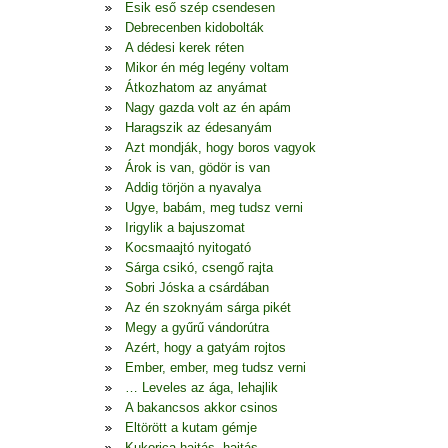
Esik eső szép csendesen
Debrecenben kidobolták
A dédesi kerek réten
Mikor én még legény voltam
Átkozhatom az anyámat
Nagy gazda volt az én apám
Haragszik az édesanyám
Azt mondják, hogy boros vagyok
Árok is van, gödör is van
Addig törjön a nyavalya
Ugye, babám, meg tudsz verni
Irigylik a bajuszomat
Kocsmaajtó nyitogató
Sárga csikó, csengő rajta
Sobri Jóska a csárdában
Az én szoknyám sárga pikét
Megy a gyűrű vándorútra
Azért, hogy a gatyám rojtos
Ember, ember, meg tudsz verni
… Leveles az ága, lehajlik
A bakancsos akkor csinos
Eltörött a kutam gémje
Kukorica hajtás, hajtás