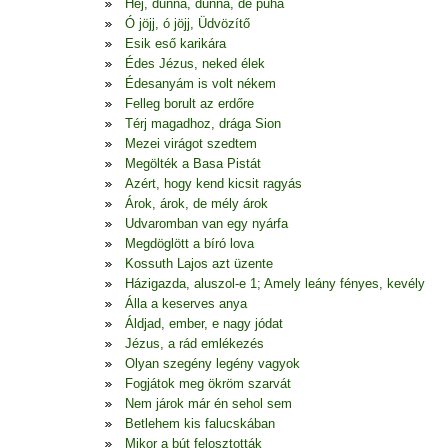
Hej, dunna, dunna, de puha
Ó jöjj, ó jöjj, Üdvözítő
Esik eső karikára
Édes Jézus, neked élek
Édesanyám is volt nékem
Felleg borult az erdőre
Térj magadhoz, drága Sion
Mezei virágot szedtem
Megölték a Basa Pistát
Azért, hogy kend kicsit ragyás
Árok, árok, de mély árok
Udvaromban van egy nyárfa
Megdöglött a bíró lova
Kossuth Lajos azt üzente
Házigazda, aluszol-e 1; Amely leány fényes, kevély
Álla a keserves anya
Áldjad, ember, e nagy jódat
Jézus, a rád emlékezés
Olyan szegény legény vagyok
Fogjátok meg ökröm szarvát
Nem járok már én sehol sem
Betlehem kis falucskában
Mikor a bút felosztották