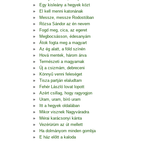
Egy kisleány a hegyek közt
El kell menni katonának
Messze, messze Rodostóban
Rózsa Sándor az én nevem
Fogd meg, cica, az egeret
Megbocsásson, édesanyám
Átok fogta meg a magyart
Az ég alatt, a föld színén
Hová mentek, három árva
Természeti a magyarnak
Új a csizmám, debreceni
Könnyű venni feleséget
Tisza partján elaludtam
Fehér László lovat lopott
Azért csillag, hogy ragyogjon
Uram, uram, bíró uram
Itt a hegyek oldalában
Mikor visznek Nagyváradra
Mérai karácsonyi kánta
Vezérürüm az út mellett
Ha dolmányom minden gombja
E ház előtt a kaloda