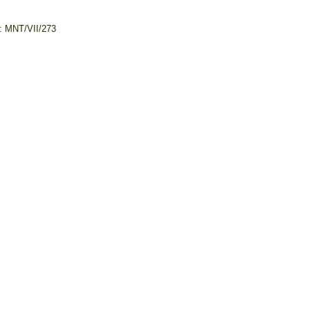
y: MNT/VII/273