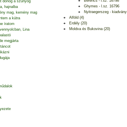
Berencs - l.sz. 16798
nt donog a szúnyog
Ghymes - l.sz. 16796
a, hajnalba
Nyitraegerszeg - kiadván
mény mag, kemény mag
Alföld (4)
ntem a kútra
Erdély (20)
be íratom
Moldva és Bukovina (20)
vennyolcban, Lina
halastó
de megjárta
 táncot
ikázni
dugája
 műdalok
k
nyezete