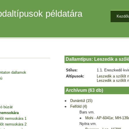
daltípusok példatára
Kezdől
Dallamtípus: Leszedik a sző
Stílus:
1.1. Ereszkedő kvi
entaton dallamok
Altípusok:
Leszedik a szőlőt 
gú
Leszedik a szőlőt 
Archívum (63 db)
Dunántúl (15)
Felföld (4)
jó búzát
Bars vm.
 nemsokára
Mohi - AP-6041e; MH-139
lőt nemsokára 1
Nyitra vm.
lőt nemsokára 2