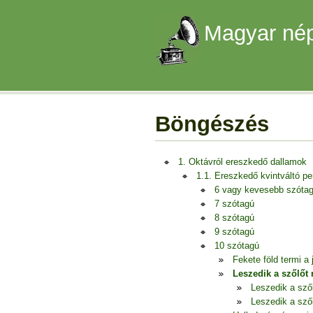
Magyar nép
Böngészés
1. Oktávról ereszkedő dallamok
1.1. Ereszkedő kvintváltó p
6 vagy kevesebb szóta
7 szótagú
8 szótagú
9 szótagú
10 szótagú
Fekete föld termi a 
Leszedik a szőlőt
Leszedik a sző
Leszedik a sző