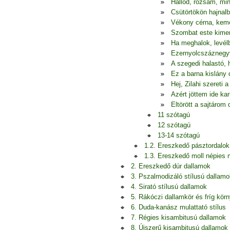
Hallod, rózsám, mi
Csütörtökön hajnalb
Vékony cérna, ke
Szombat este kime
Ha meghalok, levél
Ezernyolcszáznegy
A szegedi halastó, 
Ez a barna kislány 
Hej, Zilahi szereti a
Azért jöttem ide kar
Eltörött a sajtárom 
11 szótagú
12 szótagú
13-14 szótagú
1.2. Ereszkedő pásztordalok
1.3. Ereszkedő moll népies
2. Ereszkedő dúr dallamok
3. Pszalmodizáló stílusú dallamo
4. Sirató stílusú dallamok
5. Rákóczi dallamkör és fríg kör
6. Duda-kanász mulattató stílus
7. Régies kisambitusú dallamok
8. Újszerű kisambitusú dallamok