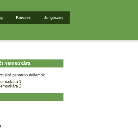
ap
Keresés
Böngészés
lőt nemsokára
ntváltó pentaton dallamok
nemsokára 1
nemsokára 2
a